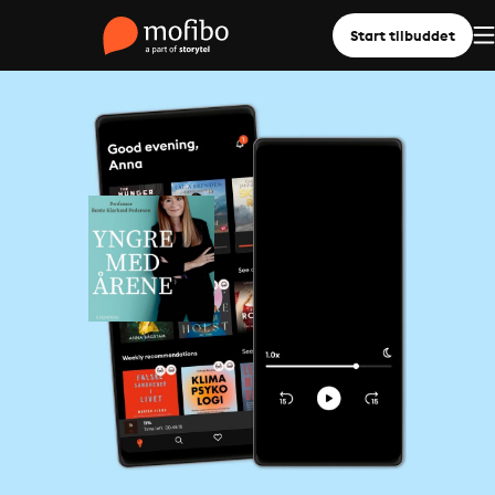
Start tilbuddet