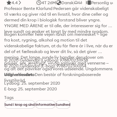
4.4
4T 26M
Dansk
Personlig udv
Professor Bente Klarlund Pedersen går videnskabeligt 
til værks og giver råd til en livsstil, hvor dine celler og 
dermed din krop i biologisk forstand bliver yngre. 
YNGRE MED ÅRENE er til alle, der interesserer sig for at 
leve sundt og ønsker et langt liv med mindre sygdom.
Bogen kommer hele vejen rundt om mennesket – lige 
fra kost, rygning, alkohol og motion til det 
videnskabelige faktum, at du får flere år i live, når du er 
del af et fællesskab og lever dit liv, så det giver 
mening. Det lange, sunde liv handler derudover om 
© 2020 Gyldendal (Lydbog): 9788702311938
pauser, sex, ærefrygt, vin og samvær med vennerne – 
© 2020 Gyldendal (E-bog): 9788702300154
og alt det påvirker også vores udseende. Ungdommens 
kilde er fundet. Den består af forskningsbaserede 
Udgivelsesdato
livsstilsråd.
Lydbog: 25. september 2020
E-bog: 25. september 2020
Tags
Sund i krop og sind
Informative
Sundhed