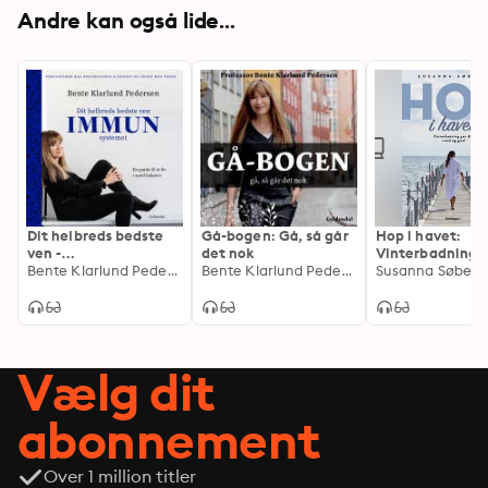
Andre kan også lide...
Dit helbreds bedste
Gå-bogen: Gå, så går
Hop i havet:
ven -
det nok
Vinterbadning g
immunsystemet: En
Bente Klarlund Pedersen
Bente Klarlund Pedersen
sund og glad
Susanna Søberg
guide til et liv i sund
balance
Vælg dit
abonnement
Over 1 million titler