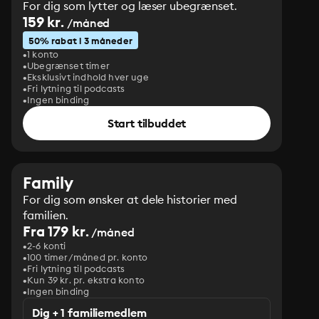
For dig som lytter og læser ubegrænset.
159 kr.
/måned
50% rabat i 3 måneder
1 konto
Ubegrænset timer
Eksklusivt indhold hver uge
Fri lytning til podcasts
Ingen binding
Start tilbuddet
Family
For dig som ønsker at dele historier med
familien.
Fra 179 kr.
/måned
2-6 konti
100 timer/måned pr. konto
Fri lytning til podcasts
Kun 39 kr. pr. ekstra konto
Ingen binding
Dig + 1 familiemedlem