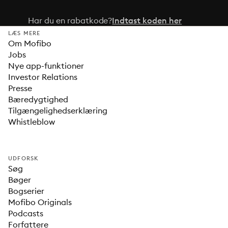
Har du en rabatkode?
Indtast koden her
LÆS MERE
Om Mofibo
Jobs
Nye app-funktioner
Investor Relations
Presse
Bæredygtighed
Tilgængelighedserklæring
Whistleblow
UDFORSK
Søg
Bøger
Bogserier
Mofibo Originals
Podcasts
Forfattere