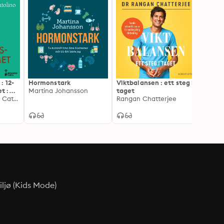
: 12-
Hormonstark
Viktbalansen : ett steg i
Allt 
t :
Martina Johansson
taget
vikt :
ch
Maria Borelius, Rita Catolino
Rangan Chatterjee
känsl
Lovis
ljø (Kids Mode)