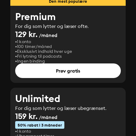
Den mest populære
Premium
For dig som lytter og læser ofte.
129 kr.
/måned
1 konto
100 timer/måned
Eksklusivt indhold hver uge
Fri lytning til podcasts
Ingen binding
Prøv gratis
Unlimited
For dig som lytter og læser ubegrænset.
159 kr.
/måned
50% rabat i 3 måneder
1 konto