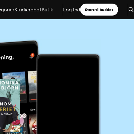
gorier
Studierabat
Butik
Log Ind
Start tilbuddet