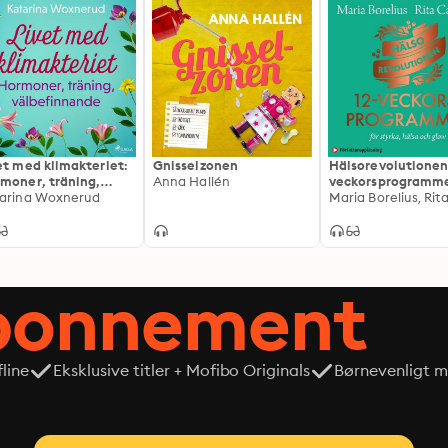
et med klimakteriet:
Gnisselzonen
Hälsorevolutionen 
moner, träning,
Anna Hallén
veckorsprogramme
befinnande
arina Woxnerud
för styrka, hälsa o
glow
abonnement
line
Eksklusive titler + Mofibo Originals
Børnevenligt mi