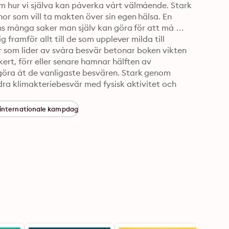
m hur vi själva kan påverka vårt välmående. Stark 
or som vill ta makten över sin egen hälsa. En 
nns många saker man själv kan göra för att må 
 framför allt till de som upplever milda till 
 som lider av svåra besvär betonar boken vikten 
ert, förr eller senare hamnar hälften av 
göra åt de vanligaste besvären. Stark genom 
dra klimakteriebesvär med fysisk aktivitet och 
områdena kondition, styrka och rörlighet med yoga 
dningsövningar och enklare meditation.
 internationale kampdag