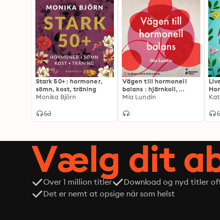
Stark 50+ : hormoner,
Vägen till hormonell
Liv
sömn, kost, träning
balans : hjärnkoll,
Hor
Monika Björn
sexlust och välmående
Mia Lundin
väl
Kat
genom förklimakteriet
och klimakteriet
Vælg dit 
Over 1 million titler
Download og nyd titler off
Det er nemt at opsige når som helst