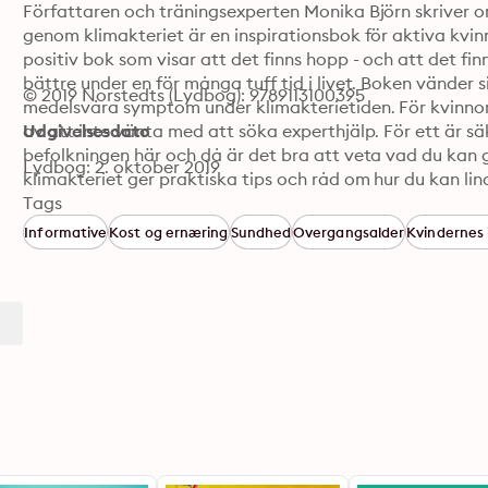
Författaren och träningsexperten Monika Björn skriver o
genom klimakteriet är en inspirationsbok för aktiva kvinn
positiv bok som visar att det finns hopp - och att det fi
bättre under en för många tuff tid i livet. Boken vänder sig
© 2019 Norstedts (Lydbog): 9789113100395
medelsvåra symptom under klimakterietiden. För kvinnor
av att inte vänta med att söka experthjälp. För ett är säk
Udgivelsesdato
befolkningen här och då är det bra att veta vad du kan 
Lydbog: 2. oktober 2019
klimakteriet ger praktiska tips och råd om hur du kan lin
träning som kan utföras i princip var som helst. De tre 
Tags
ingår i boken, liksom den viktiga avslappningen med an
Informative
Kost og ernæring
Sundhed
Overgangsalder
Kvindernes