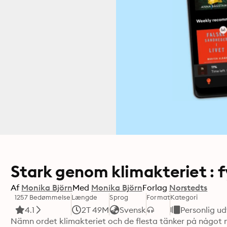
Stark genom klimakteriet : f
Af
Monika Björn
Med
Monika Björn
Forlag
Norstedts
1257 Bedømmelse
Længde
Sprog
Format
Kategori
4.1
2T 49M
Svensk
Personlig ud
Nämn ordet klimakteriet och de flesta tänker på något n