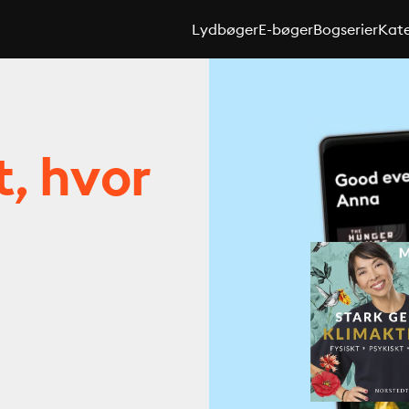
Lydbøger
E-bøger
Bogserier
Kate
t, hvor