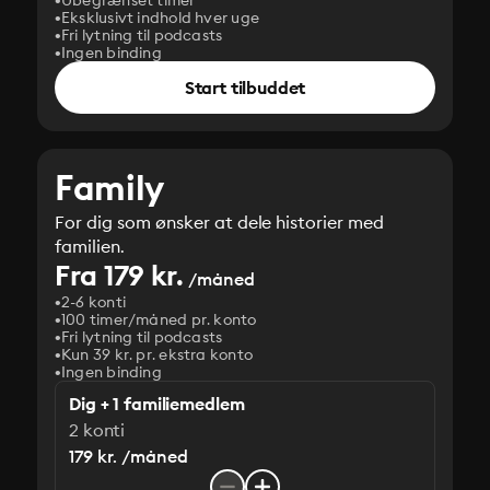
Ubegrænset timer
Eksklusivt indhold hver uge
Fri lytning til podcasts
Ingen binding
Start tilbuddet
Family
For dig som ønsker at dele historier med
familien.
Fra 179 kr.
/måned
2-6 konti
100 timer/måned pr. konto
Fri lytning til podcasts
Kun 39 kr. pr. ekstra konto
Ingen binding
Dig + 1 familiemedlem
2 konti
179 kr. /måned