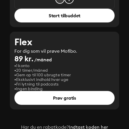
Start tilbuddet
Flex
For dig som vil prøve Mofibo.
89 kr.
/måned
1 konto
20 timer/måned
Gem op til 100 ubrugte timer
Eksklusivt indhold hver uge
Fri lytning til podcasts
Ingen binding
Prøv gratis
Har du en rabatkode?
Indtast koden her