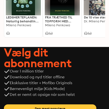
LEDSMERTEPLANEN:
FRA TRÆTHED TIL
De 10 vise sten
Naturlig behandling
TOPFORM MED
Dr. Milena Penk
af ledsmerter
Milena Penkowa
KOSTTILSKUD
Milena Penkowa
Vælg dit
abonnement
Over 1 million titler
Download og nyd titler offline
Eksklusive titler + Mofibo Originals
Børnevenligt miljø (Kids Mode)
Det er nemt at opsige når som helst
Den mest populære