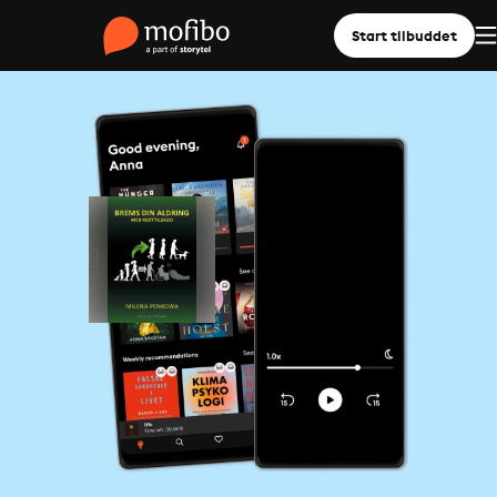
Start tilbuddet