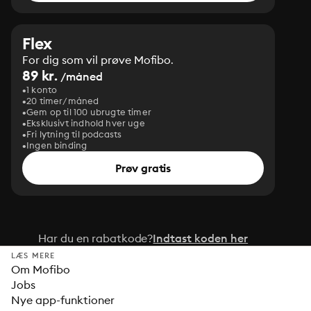
Flex
For dig som vil prøve Mofibo.
89 kr.
/måned
1 konto
20 timer/måned
Gem op til 100 ubrugte timer
Eksklusivt indhold hver uge
Fri lytning til podcasts
Ingen binding
Prøv gratis
Har du en rabatkode?
Indtast koden her
LÆS MERE
Om Mofibo
Jobs
Nye app-funktioner