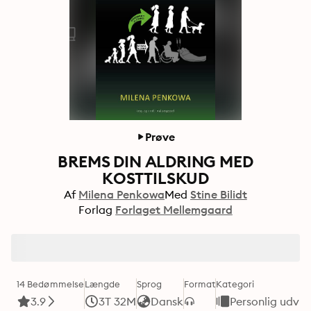
Prøve
BREMS DIN ALDRING MED
KOSTTILSKUD
Af
Milena Penkowa
Med
Stine Bilidt
Forlag
Forlaget Mellemgaard
14 Bedømmelse
Længde
Sprog
Format
Kategori
3.9
3T 32M
Dansk
Personlig udvik