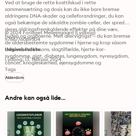
Ved at bruge de rette kosttilskud i rette 
sammensætning og dosis kan du ikke bare bremse 
aldringens DNA-skader og celleforandringer, du kan 
også bekæmpe de såkaldte zombie-celler, der spreder 
deres aldringsfremkaldende effekter på dine væv, 
© 2024 Forlaget Mellemgaard (Lydbog): 
huden og organerne. Men allervigtigst – du kan bremse 
9788776089504
de aldersbestemte sygdomme i hjerne og krop såsom 
demens, Parkinsons, slagtilfælde, hjerte-kar-
Udgivelsesdato
sygdomme, gigt, diabetes, lungesygdom, nyresygdom, 
Lydbog: 13. februar 2024
cancer, knogleskørhed, øjensygdomme og 
immunologiske sygdomme. Med denne bog får du 
Tags
serveret de bedste strategier til at ældes med ynde.
Alderdom
Andre kan også lide...