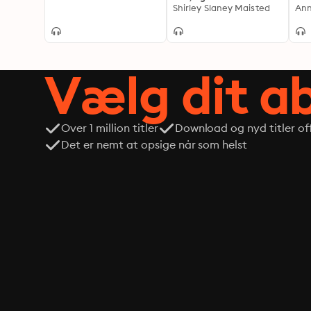
hudproblemer én gang
Shirley Slaney Maisted
vit
Ann
for alle
Vælg dit 
Over 1 million titler
Download og nyd titler off
Det er nemt at opsige når som helst