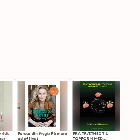
kridt
Forstå din frygt: Få mere
FRA TRÆTHED TIL
Kvind
ger
ud af livet
TOPFORM MED
Slut 