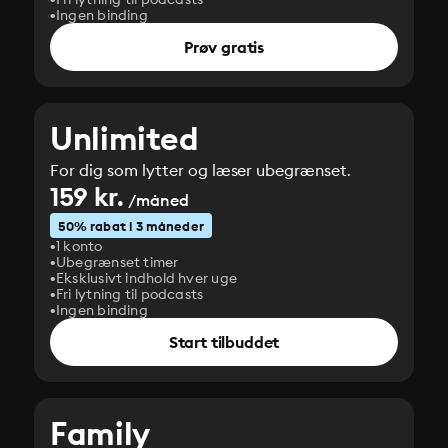
Ingen binding
Prøv gratis
Unlimited
For dig som lytter og læser ubegrænset.
159 kr.
/måned
50% rabat i 3 måneder
1 konto
Ubegrænset timer
Eksklusivt indhold hver uge
Fri lytning til podcasts
Ingen binding
Start tilbuddet
Family