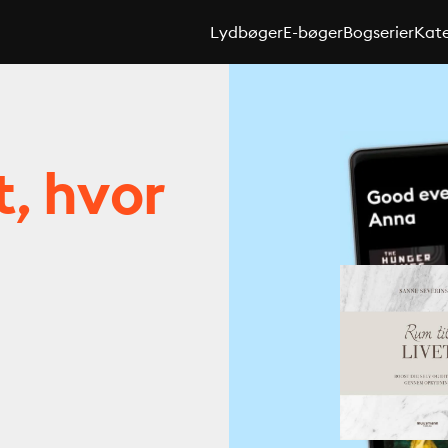
Lydbøger
E-bøger
Bogserier
Kate
t, hvor