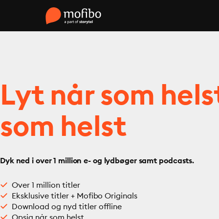
Lyt når som hels
som helst
Dyk ned i over 1 million e- og lydbøger samt podcasts.
Over 1 million titler
Eksklusive titler + Mofibo Originals
Download og nyd titler offline
Opsig når som helst