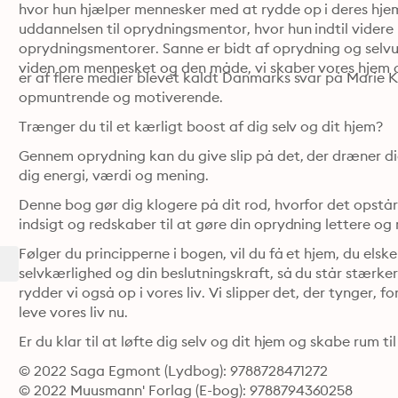
hvor hun hjælper mennesker med at rydde op i deres hjem
uddannelsen til oprydningsmentor, hvor hun indtil videre 
oprydningsmentorer. Sanne er bidt af oprydning og selvud
viden om mennesket og den måde, vi skaber vores hjem o
er af flere medier blevet kaldt Danmarks svar på Marie Ko
opmuntrende og motiverende.
Trænger du til et kærligt boost af dig selv og dit hjem?
Gennem oprydning kan du give slip på det, der dræner dig,
dig energi, værdi og mening.
Denne bog gør dig klogere på dit rod, hvorfor det opstå
indsigt og redskaber til at gøre din oprydning lettere og
Følger du principperne i bogen, vil du få et hjem, du elsker
selvkærlighed og din beslutningskraft, så du står stærkere
rydder vi også op i vores liv. Vi slipper det, der tynger, for
leve vores liv nu.
Er du klar til at løfte dig selv og dit hjem og skabe rum til
© 2022 Saga Egmont (Lydbog): 9788728471272
© 2022 Muusmann' Forlag (E-bog): 9788794360258