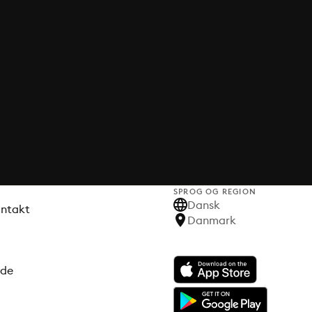
SPROG OG REGION
Dansk
ontakt
Danmark
ode