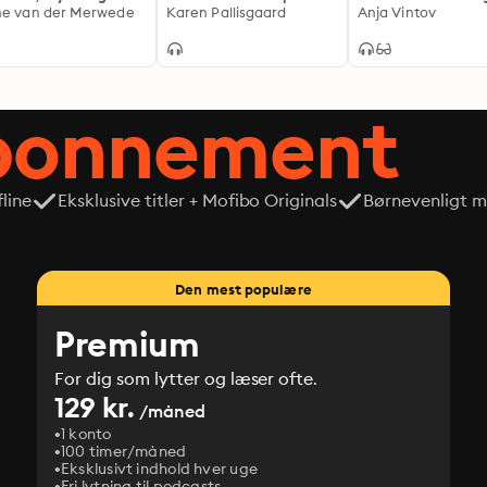
alitet
e van der Merwede
Karen Pallisgaard
Anja Vintov
abonnement
line
Eksklusive titler + Mofibo Originals
Børnevenligt mi
Den mest populære
Premium
For dig som lytter og læser ofte.
129 kr.
/måned
1 konto
100 timer/måned
Eksklusivt indhold hver uge
Fri lytning til podcasts