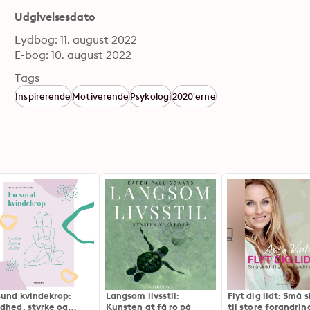
Udgivelsesdato
Lydbog: 11. august 2022
E-bog: 10. august 2022
Tags
Inspirerende
Motiverende
Psykologi
2020'erne
sund kvindekrop:
Langsom livsstil:
Flyt dig lidt: Små s
dhed, styrke og
Kunsten at få ro på
til store forandrin