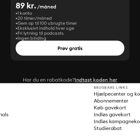
89 kr.
/måned
1 konto
20 timer/måned
Gem op til 100 ubrugte timer
Eksklusivt indhold hver uge
Fri lytning til podcasts
Ingen binding
Prøv gratis
Har du en rabatkode?
Indtast koden her
BRUGBARE LINKS
Hjælpecenter og k
Abonnementer
Køb gavekort
nals
Indløs gavekort
Indløs kampagnek
Studierabat