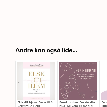
Andre kan også lide...
Elsk dit hjem: fra a til å
Sund hud nu. Forstå din
En 
Ranvita la Cour
hud, og kom af med dine
Sun