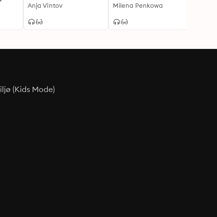
Anja Vintov
KOSTTILSKUD
Milena Penkowa
Elin S
ljø (Kids Mode)