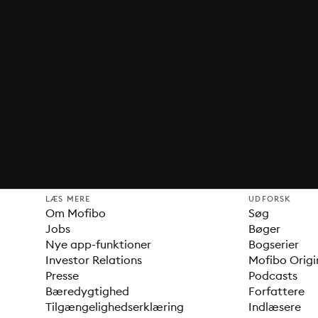
LÆS MERE
UDFORSK
Om Mofibo
Søg
Jobs
Bøger
Nye app-funktioner
Bogserier
Investor Relations
Mofibo Origi
Presse
Podcasts
Bæredygtighed
Forfattere
Tilgængelighedserklæring
Indlæsere