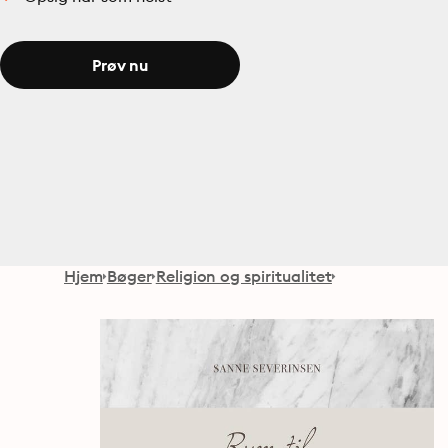
Prøv nu
Hjem
Bøger
Religion og spiritualitet