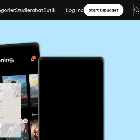
gorier
Studierabat
Butik
Log Ind
Start tilbuddet