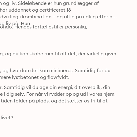
 og liv. Sideløbende er hun grundlægger af 
har uddannet og certificeret 18 
vikling i kombination – og altid på udkig efter ny 
g liv på. Hun
ndo. Hendes fortællestil er personlig, 
 og du kan skabe rum til alt det, der virkelig giver 
r, og hvordan det kan minimeres. Samtidig får du 
 mere lystbetonet og flowfyldt.
. Samtidig vil du øge din energi, dit overblik, din 
 i dig selv. For når vi rydder op og ud i vores hjem, 
tiden falder på plads, og det sætter os fri til at 
 livet?