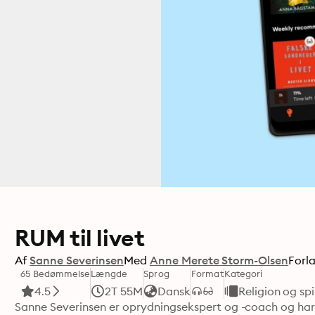
RUM til livet
Af
Sanne Severinsen
Med
Anne Merete Storm-Olsen
Forl
65 Bedømmelse
Længde
Sprog
Format
Kategori
4.5
2T 55M
Dansk
Religion og spi
Sanne Severinsen er oprydningsekspert og -coach og har 