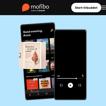
Start tilbuddet