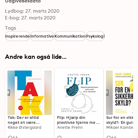
Udgivelsesdato
Lydbog: 27. marts 2020
E-bog: 27. marts 2020
Tags
Inspirerende
Informative
Kommunikation
Psykologi
Andre kan også lide...
Tak: Der er altid
Flip: Hjælp din
Sur for en sikke
noget at være
plastiske hjerne med
skyld?: En guide 
taknemmelig for
Rikke Østergaard
at tackle det 21.
Anette Prehn
kunsten at vær
århundrede
livsglad med vil