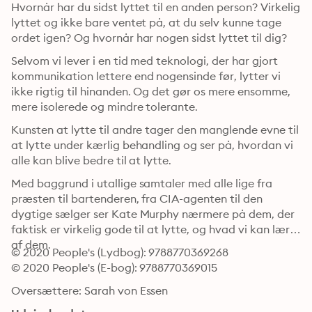
Hvornår har du sidst lyttet til en anden person? Virkelig 
lyttet og ikke bare ventet på, at du selv kunne tage 
ordet igen? Og hvornår har nogen sidst lyttet til dig? 
Selvom vi lever i en tid med teknologi, der har gjort 
kommunikation lettere end nogensinde før, lytter vi 
ikke rigtig til hinanden. Og det gør os mere ensomme, 
mere isolerede og mindre tolerante. 
Kunsten at lytte til andre tager den manglende evne til 
at lytte under kærlig behandling og ser på, hvordan vi 
alle kan blive bedre til at lytte. 
Med baggrund i utallige samtaler med alle lige fra 
præsten til bartenderen, fra CIA-agenten til den 
dygtige sælger ser Kate Murphy nærmere på dem, der 
faktisk er virkelig gode til at lytte, og hvad vi kan lære 
af dem.
© 2020 People's (Lydbog): 9788770369268
© 2020 People's (E-bog): 9788770369015
Oversættere: Sarah von Essen