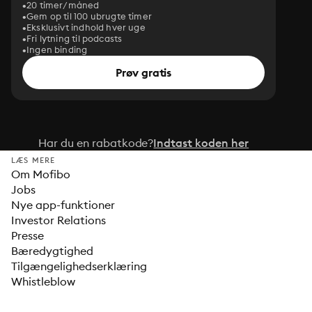
20 timer/måned
Gem op til 100 ubrugte timer
Eksklusivt indhold hver uge
Fri lytning til podcasts
Ingen binding
Prøv gratis
Har du en rabatkode?
Indtast koden her
LÆS MERE
Om Mofibo
Jobs
Nye app-funktioner
Investor Relations
Presse
Bæredygtighed
Tilgængelighedserklæring
Whistleblow