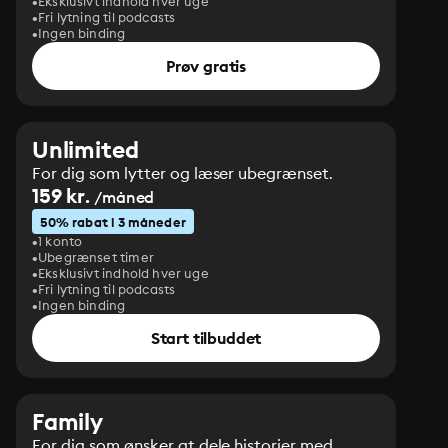
Eksklusivt indhold hver uge
Fri lytning til podcasts
Ingen binding
Prøv gratis
Unlimited
For dig som lytter og læser ubegrænset.
159 kr.
/måned
50% rabat i 3 måneder
1 konto
Ubegrænset timer
Eksklusivt indhold hver uge
Fri lytning til podcasts
Ingen binding
Start tilbuddet
Family
For dig som ønsker at dele historier med