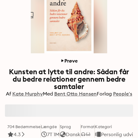
Prøve
Kunsten at lytte til andre: Sådan får
du bedre relationer gennem bedre
samtaler
Af
Kate Murphy
Med
Bent Otto Hansen
Forlag
People's
704 Bedømmelse
Længde
Sprog
Format
Kategori
4.3
7T 1M
Dansk
Personlig udvikl