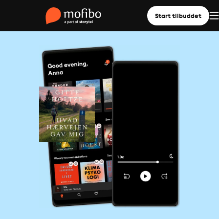
Start tilbuddet