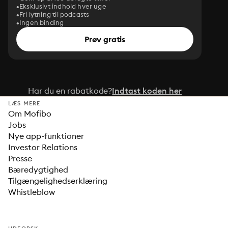
Eksklusivt indhold hver uge
Fri lytning til podcasts
Ingen binding
Prøv gratis
Har du en rabatkode?
Indtast koden her
LÆS MERE
Om Mofibo
Jobs
Nye app-funktioner
Investor Relations
Presse
Bæredygtighed
Tilgængelighedserklæring
Whistleblow