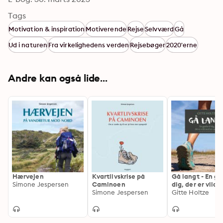
Tags
Motivation & inspiration
Motiverende
Rejse
Selvværd
Gå
Ud i naturen
Fra virkelighedens verden
Rejsebøger
2020'erne
Andre kan også lide...
Hærvejen
Kvartlivskrise på
Gå langt - En gui
Simone Jespersen
Caminoen
dig, der er vild
Simone Jespersen
vandre
Gitte Holtze