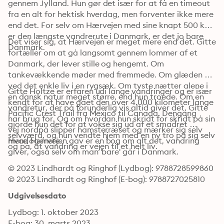
gennem Jylland. Hun gør det især for at få en timeout 
fra en alt for hektisk hverdag, men forventer ikke mere 
end det. For selv om Hærvejen med sine knapt 500 km 
er den længste vandrerute i Danmark, er det jo bare 
Det viser sig, at Hærvejen er meget mere end det. Gitte 
Danmark.
fortæller om at gå langsomt gennem lommer af et 
Danmark, der lever stille og hengemt. Om 
tankevækkende møder med fremmede. Om glæden 
ved det enkle liv i en rygsæk. Om tyste nætter alene i 
Gitte Holtze er erfaren udi lange vandringer og er især 
en dansk natur meget større, end hun troede. Om en 
kendt for at have gået den over 4.000 kilometer lange 
vandretur, der på forunderlig vis altid giver det, Gitte 
Pacific Crest Trail fra Mexico til Canada. Dengang 
har brug for. Og om hvordan hun skridt for skridt på sin 
gjorde hun det for at vokse sig ud af et smadret 
vej nordpå slipper hamsterræset og mærker sig selv 
selvværd, og hun vendte hjem med en ny tro på sig selv 
mere og mere.
Hvad Hærvejen gav er en bog om alt det, vandring 
og på, at vandring er vejen til et helt liv.
giver, også selv om man 'bare' går i Danmark.
© 2023 Lindhardt og Ringhof (Lydbog): 9788728599860
© 2023 Lindhardt og Ringhof (E-bog): 9788727025810
Udgivelsesdato
Lydbog: 1. oktober 2023
E-bog: 30. marts 2023