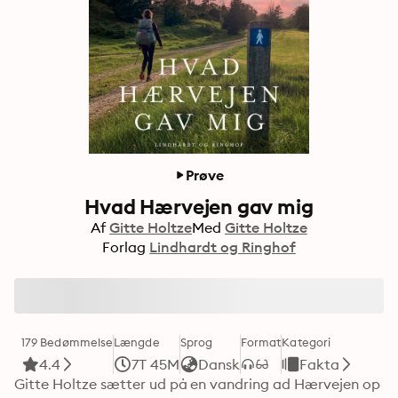
Prøve
Hvad Hærvejen gav mig
Af
Gitte Holtze
Med
Gitte Holtze
Forlag
Lindhardt og Ringhof
179 Bedømmelse
Længde
Sprog
Format
Kategori
4.4
7T 45M
Dansk
Fakta
Gitte Holtze sætter ud på en vandring ad Hærvejen op 