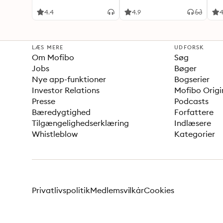
4.4
4.9
4
LÆS MERE
UDFORSK
Om Mofibo
Søg
Jobs
Bøger
Nye app-funktioner
Bogserier
Investor Relations
Mofibo Origi
Presse
Podcasts
Bæredygtighed
Forfattere
Tilgængelighedserklæring
Indlæsere
Whistleblow
Kategorier
Privatlivspolitik
Medlemsvilkår
Cookies