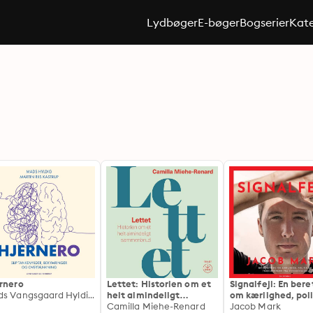
Lydbøger
E-bøger
Bogserier
Kate
rnero
Lettet: Historien om et
Signalfejl: En ber
Mads Vangsgaard Hyldig, Martin Riis Kastrup, Mindcamp, Peter Vangsgaard Hyldig
helt almindeligt
om kærlighed, poli
sammenbrud
Camilla Miehe-Renard
tilbagevenden fra
Jacob Mark