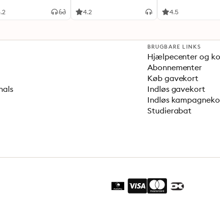
stresssygdom
.2
4.2
4.5
BRUGBARE LINKS
Hjælpecenter og k
Abonnementer
Køb gavekort
nals
Indløs gavekort
Indløs kampagnek
Studierabat