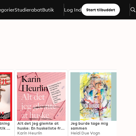
gorier
Studierabat
Butik
Log Ind
Start tilbuddet
etning
Alt det jeg glemte at
Jeg burde tage mig
Fartbl
tik og
huske: En huskeliste fra
sammen
om st
en helt almindelig
Karin Heurlin
Heidi Due Vogn
livet 
Jacob