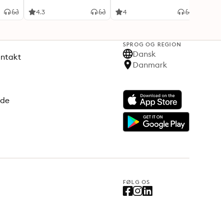
teenagemor. Midt i et
helt almindeligt liv. På
4.3
4
4.7
bunden af en helt
almindelig krise
SPROG OG REGION
Dansk
ontakt
Danmark
ode
FØLG OS