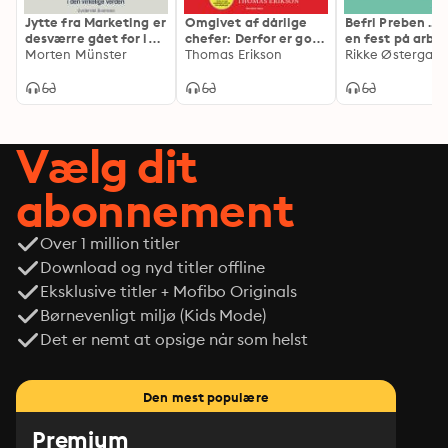
Jytte fra Marketing er
Omgivet af dårlige
Befri Preben ... 
desværre gået for i
chefer: Derfor er godt
en fest på arbe
dag: Sådan bruger du
Morten Münster
lederskab sjældent
Thomas Erikson
igen
Rikke Østergaar
adfærdsdesign til at
skabe forandringer i
den virkelige verden
Vælg dit
abonnement
Over 1 million titler
Download og nyd titler offline
Eksklusive titler + Mofibo Originals
Børnevenligt miljø (Kids Mode)
Det er nemt at opsige når som helst
Den mest populære
Premium