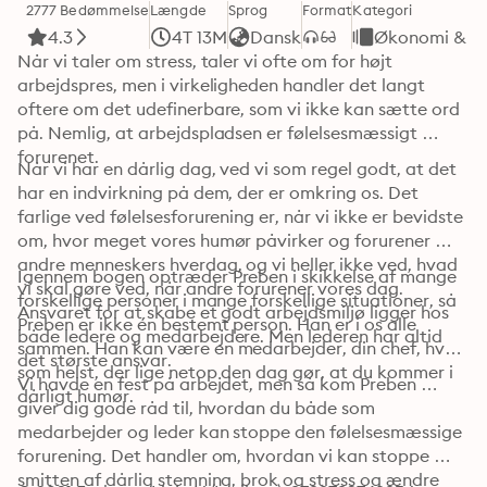
2777 Bedømmelse
Længde
Sprog
Format
Kategori
4.3
4T 13M
Dansk
Økonomi & Bu
Når vi taler om stress, taler vi ofte om for højt 
arbejdspres, men i virkeligheden handler det langt 
oftere om det udefinerbare, som vi ikke kan sætte ord 
på. Nemlig, at arbejdspladsen er følelsesmæssigt 
forurenet. 
Når vi har en dårlig dag, ved vi som regel godt, at det 
har en indvirkning på dem, der er omkring os. Det 
farlige ved følelsesforurening er, når vi ikke er bevidste 
om, hvor meget vores humør påvirker og forurener 
andre menneskers hverdag, og vi heller ikke ved, hvad 
Igennem bogen optræder Preben i skikkelse af mange 
vi skal gøre ved, når andre forurener vores dag. 
forskellige personer i mange forskellige situationer, så 
Ansvaret for at skabe et godt arbejdsmiljø ligger hos 
Preben er ikke én bestemt person. Han er i os alle 
både ledere og medarbejdere. Men lederen har altid 
sammen. Han kan være en medarbejder, din chef, hvem 
det største ansvar.
som helst, der lige netop den dag gør, at du kommer i 
Vi havde en fest på arbejdet, men så kom Preben … 
dårligt humør.
giver dig gode råd til, hvordan du både som 
medarbejder og leder kan stoppe den følelsesmæssige 
forurening. Det handler om, hvordan vi kan stoppe 
smitten af dårlig stemning, brok og stress og ændre 