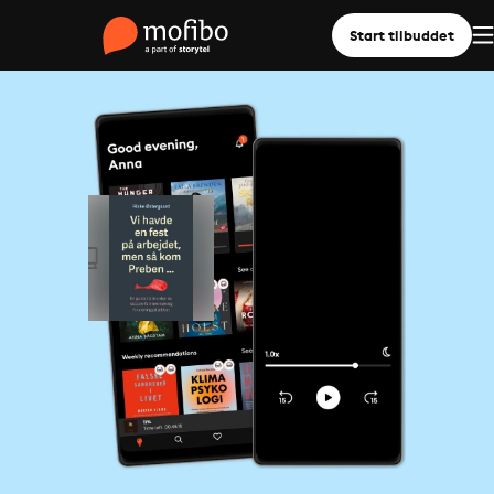
Start tilbuddet