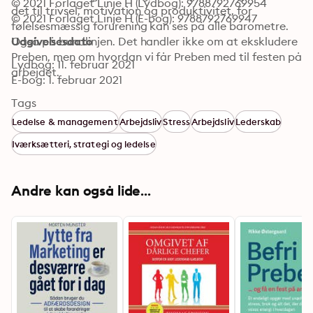
© 2021 Forlaget Linje H (Lydbog): 9788792769954
det til trivsel, motivation og produktivitet, for 
© 2021 Forlaget Linje H (E-bog): 9788792769947
følelsesmæssig forurening kan ses på alle barometre. 
Også på bundlinjen. Det handler ikke om at ekskludere 
Udgivelsesdato
Preben, men om hvordan vi får Preben med til festen på 
Lydbog: 11. februar 2021
arbejdet.
E-bog: 1. februar 2021
Tags
Ledelse & management
Arbejdsliv
Stress
Arbejdsliv
Lederskab
Iværksætteri, strategi og ledelse
Andre kan også lide...