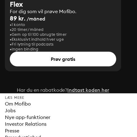
Flex
For dig som vil prøve Mofibo.
89 kr.
/måned
1 konto
20 timer/måned
Gem op til 100 ubrugte timer
Eksklusivt indhold hver uge
Fri lytning til podcasts
Ingen binding
Prøv gratis
Har du en rabatkode?
Indtast koden her
LÆS MERE
Om Mofibo
Jobs
Nye app-funktioner
Investor Relations
Presse