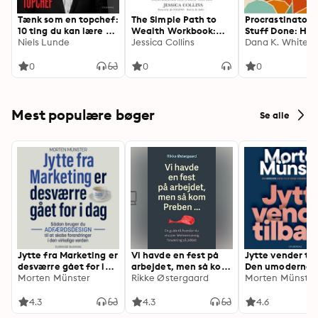
Tænk som en topchef:
The Simple Path to
Procrastinators
10 ting du kan lære af
Wealth Workbook:
Stuff Done: How
dansk erhvervslivs
Niels Lunde
Official Companion
Jessica Collins
Go from
Dana K. White
øverste ledere
to the New York
Overwhelmed t
Times Bestseller
Finished
0
0
0
Mest populære bøger
Se alle
Jytte fra Marketing er
Vi havde en fest på
Jytte vender til
desværre gået for i
arbejdet, men så kom
Den umoderne 
dag: Sådan bruger du
Morten Münster
Preben ...: En guide til,
Rikke Østergaard
til at skabe
Morten Münster
adfærdsdesign til at
hvordan du stopper
forandringer i
skabe forandringer i
følelsesmæssig
alle odds
4.3
4.3
4.6
den virkelige verden
forurening på jobbet