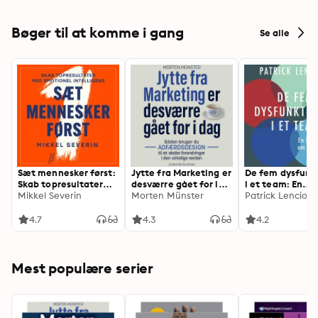
Bøger til at komme i gang
Se alle
Sæt mennesker først:
Jytte fra Marketing er
De fem dysfunk
Skab topresultater
desværre gået for i
i et team: En
med emotionel
Mikkel Severin
dag: Sådan bruger du
Morten Münster
fortælling om
Patrick Lencioni
intelligens
adfærdsdesign til at
lederskab
skabe forandringer i
4.7
4.3
4.2
den virkelige verden
Mest populære serier