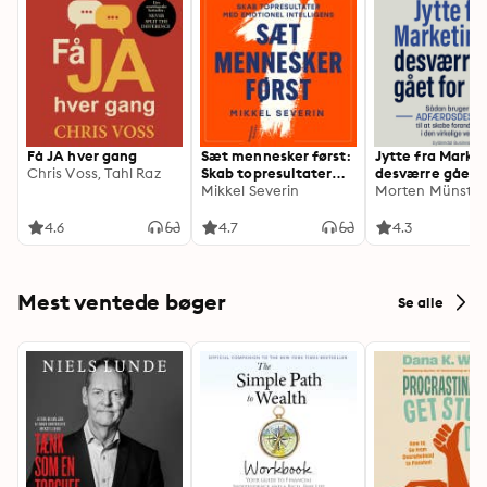
Få JA hver gang
Sæt mennesker først:
Jytte fra Market
Chris Voss, Tahl Raz
Skab topresultater
desværre gået f
med emotionel
Mikkel Severin
dag: Sådan brug
Morten Münster
intelligens
adfærdsdesign t
skabe forandrin
4.6
4.7
4.3
den virkelige v
Mest ventede bøger
Se alle