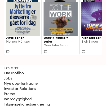
Jytte-serien
Unfu*k Yourself
Rich Dad Series
Morten Münster
series
Blair Singer
Gary John Bishop
LÆS MERE
Om Mofibo
Jobs
Nye app-funktioner
Investor Relations
Presse
Bæredygtighed
Tilgængelighedserklæring