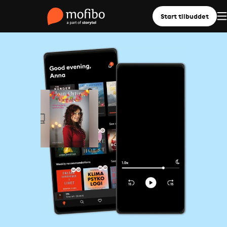
Start tilbuddet