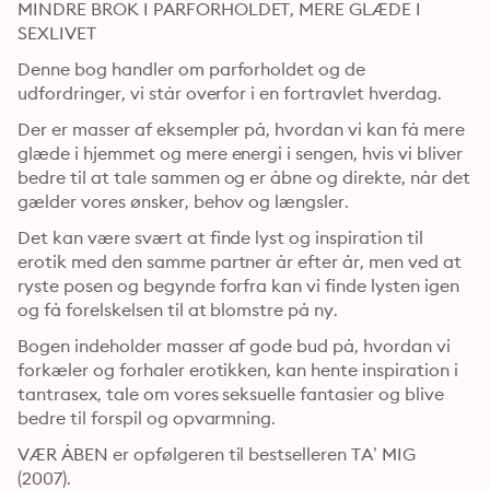
MINDRE BROK I PARFORHOLDET, MERE GLÆDE I 
SEXLIVET
Denne bog handler om parforholdet og de 
udfordringer, vi står overfor i en fortravlet hverdag.
Der er masser af eksempler på, hvordan vi kan få mere 
glæde i hjemmet og mere energi i sengen, hvis vi bliver 
bedre til at tale sammen og er åbne og direkte, når det 
gælder vores ønsker, behov og længsler.
Det kan være svært at finde lyst og inspiration til 
erotik med den samme partner år efter år, men ved at 
ryste posen og begynde forfra kan vi finde lysten igen 
og få forelskelsen til at blomstre på ny.
Bogen indeholder masser af gode bud på, hvordan vi 
forkæler og forhaler erotikken, kan hente inspiration i 
tantrasex, tale om vores seksuelle fantasier og blive 
bedre til forspil og opvarmning. 
VÆR ÅBEN er opfølgeren til bestselleren TA’ MIG 
(2007).