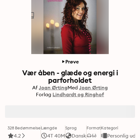
Prøve
Vær åben - glæde og energi i
parforholdet
Af
Joan Ørting
Med
Joan Ørting
Forlag
Lindhardt og Ringhof
328 Bedømmelse
Længde
Sprog
Format
Kategori
4.2
4T 40M
Dansk
Personlig udvi