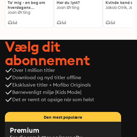
Ta' mig - en bog om
Har du lyst?
Kvinde kend di
hverdagens
Joan Ørting
forførelser
Joan Ørting
Vælg dit
abonnement
Over 1 million titler
Download og nyd titler offline
Eksklusive titler + Mofibo Originals
Børnevenligt miljø (Kids Mode)
Det er nemt at opsige når som helst
Den mest populære
Premium