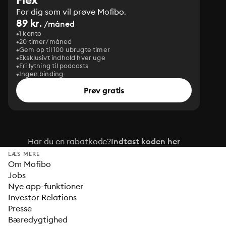
For dig som vil prøve Mofibo.
89 kr.
/måned
1 konto
20 timer/måned
Gem op til 100 ubrugte timer
Eksklusivt indhold hver uge
Fri lytning til podcasts
Ingen binding
Prøv gratis
Har du en rabatkode?
Indtast koden her
LÆS MERE
Om Mofibo
Jobs
Nye app-funktioner
Investor Relations
Presse
Bæredygtighed