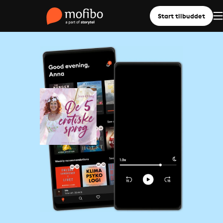
Start tilbuddet