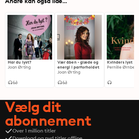
Andre kan også lide...
Har du lyst?
Vær åben - glæde og
Kvinders lyst
Joan Ørting
energi i parforholdet
Joan Ørting
Vælg dit
abonnement
Over 1 million titler
Download og nyd titler offline