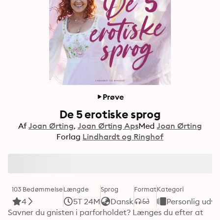
Prøve
De 5 erotiske sprog
Af
Joan Ørting
Joan Ørting Aps
Med
Joan Ørting
Forlag
Lindhardt og Ringhof
103 Bedømmelse
Længde
Sprog
Format
Kategori
4
5T 24M
Dansk
Personlig udvi
Savner du gnisten i parforholdet? Længes du efter at 