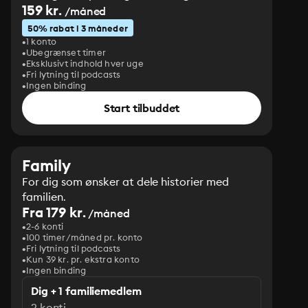
159 kr.
/måned
50% rabat i 3 måneder
1 konto
Ubegrænset timer
Eksklusivt indhold hver uge
Fri lytning til podcasts
Ingen binding
Start tilbuddet
Family
For dig som ønsker at dele historier med
familien.
Fra 179 kr.
/måned
2-6 konti
100 timer/måned pr. konto
Fri lytning til podcasts
Kun 39 kr. pr. ekstra konto
Ingen binding
Dig + 1 familiemedlem
2 konti