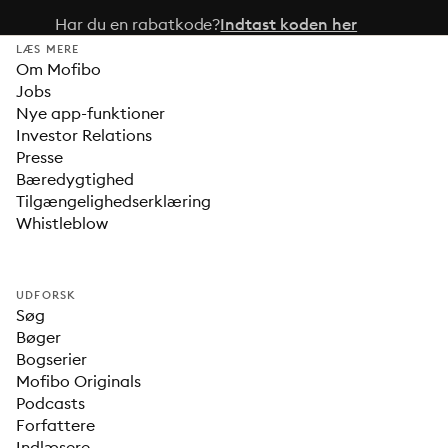
Har du en rabatkode?
Indtast koden her
LÆS MERE
Om Mofibo
Jobs
Nye app-funktioner
Investor Relations
Presse
Bæredygtighed
Tilgængelighedserklæring
Whistleblow
UDFORSK
Søg
Bøger
Bogserier
Mofibo Originals
Podcasts
Forfattere
Indlæsere