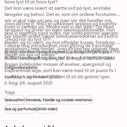
have lyst til at have lyst?

Det kan være svært at sætte ord på lyst, erotiske 
længsler og behov. Det er, som om ordene forstummer, 
når vi skal tale om sex, og især når det handler om, 
Joan Ørting (f. 1960) er uddannet sexolog og kognitiv 
hvad vi tænder på. Måske ved vi det ikke? Og hvad 
terapeut og driver sin egen sexologuddannelse. Hun 
skal vi egentlig også svare, når vores partner spørger: 
har blandt andet været brevkasseredaktør på Ekstra 
"Hvad har du lyst til?"

Bladet og tv-vært, og hun afholder kurser, foredrag og 
I denne bog introducerer Joan Ørting de 5 erotiske 
workshops i hele landet. Joan Ørting har udgivet flere 
sprog, der kan hjælpe os med at blive klogere på, 
© 2021 Lindhardt og Ringhof (Lydbog): 9788726964790
bøger om sex og samliv.
hvilke tændingsknapper, der virker for os hver især. 
© 2021 Lindhardt og Ringhof (E-bog): 9788727001586
Bogen indeholder masser af øvelser, spørgsmål og 
Udgivelsesdato
inspirerende lege, som kan være med til at puste liv i 
erotikken og få kærligheden til at slå gnister igen.
Lydbog: 1. november 2021
E-bog: 24. august 2021
Tags
Seksualitet
Venskab, familie og sociale relationer
Sex og parforhold
2000-tallet