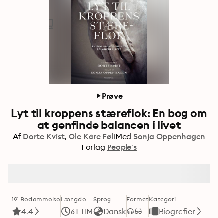
Prøve
Lyt til kroppens stæreflok: En bog om
at genfinde balancen i livet
Af
Dorte Kvist
Ole Kåre Føli
Med
Sonja Oppenhagen
Forlag
People's
191 Bedømmelse
Længde
Sprog
Format
Kategori
4.4
6T 11M
Dansk
Biografier