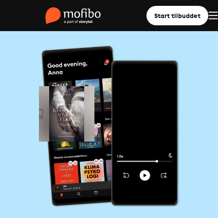
Start tilbuddet