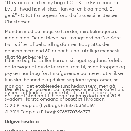
"Du står nu med en ny bog af Ole Kåre Føli i hånden. 
Lyt til, hvad han vil sige. Han var en klog mand. Et 
geni.” - Citat fra bogens forord af skuespiller Jesper 
Christensen.
Manden med de magiske hænder, mirakelmageren, 
magic man. Der er blevet sat mange ord på Ole Kåre 
Føli, stifter af behandlingsformen Body SDS, der 
gennem mere end 60 år har hjulpet utallige mennesker 
til at få et bedre liv. 
I denne bog fortæller han om sit eget sygdomsforløb, 
og forsøger at guide læseren frem til, hvad kroppen og 
psyken har brug for. En afgørende pointe er, at vi ikke 
kun skal behandle og dulme sygdomssymptomer, som 
man gør i det etablerede sundhedssystem, men gå 
Denne bog er baseret på interviews med Ole Kåre Føli, 
dybere og finde årsagerne til, at en ubalance eller 
der fandt sted op til få dage før hans død i april 2018.
sygdom i første omgang er opstået i kroppen. 
© 2019 People's (Lydbog): 9788770366069
© 2019 People's (E-bog): 9788770366373
Udgivelsesdato