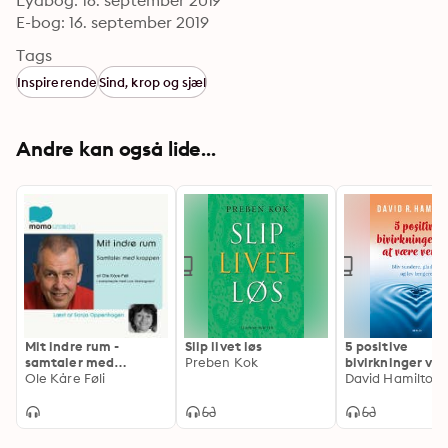
Lydbog: 16. september 2019
E-bog: 16. september 2019
Tags
Inspirerende
Sind, krop og sjæl
Andre kan også lide...
Mit indre rum -
Slip livet løs
5 positive
samtaler med
Preben Kok
bivirkninger ved
kroppen
Ole Kåre Føli
være venlig: Bli
David Hamilton
sundere, glader
lev længere