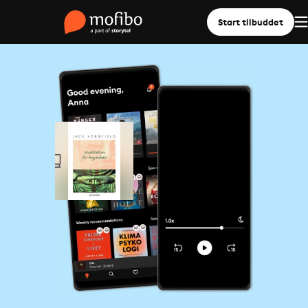
Start tilbuddet