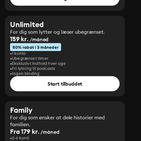
Unlimited
For dig som lytter og læser ubegrænset.
159 kr.
/måned
50% rabat i 3 måneder
1 konto
Ubegrænset timer
Eksklusivt indhold hver uge
Fri lytning til podcasts
Ingen binding
Start tilbuddet
Family
For dig som ønsker at dele historier med
familien.
Fra 179 kr.
/måned
2-6 konti