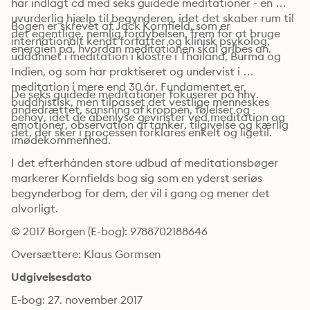
har indlagt cd med seks guidede meditationer - en 
uvurderlig hjælp til begynderen, idet det skaber rum til 
Bogen er skrevet af Jack Kornfield, som er 
det egentlige, nemlig fordybelsen, frem for at bruge 
internationalt kendt forfatter og klinisk psykolog, 
energien på, hvordan meditationen skal gribes an.
uddannet i meditation i klostre i Thailand, Burma og 
Indien, og som har praktiseret og undervist i 
meditation i mere end 30 år. Fundamentet er 
De seks guidede meditationer fokuserer på hhv. 
buddhistisk, men tilpasset det vestlige menneskes 
åndedrættet, sansning af kroppen, følelser og 
behov, idet de åbenlyse gevinster ved meditation og 
emotioner, observation af tanker, tilgivelse og kærlig 
det, der sker i processen forklares enkelt og ligetil.
imødekommenhed.
I det efterhånden store udbud af meditationsbøger 
markerer Kornfields bog sig som en yderst seriøs 
begynderbog for dem, der vil i gang og mener det 
alvorligt.
© 2017 Borgen (E-bog): 9788702188646
Oversættere: Klaus Gormsen
Udgivelsesdato
E-bog: 27. november 2017