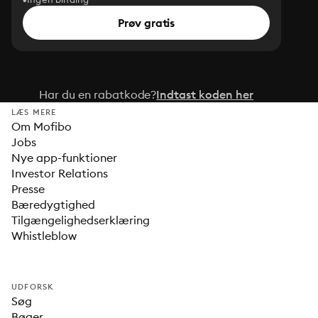
Prøv gratis
Har du en rabatkode?
Indtast koden her
LÆS MERE
Om Mofibo
Jobs
Nye app-funktioner
Investor Relations
Presse
Bæredygtighed
Tilgængelighedserklæring
Whistleblow
UDFORSK
Søg
Bøger