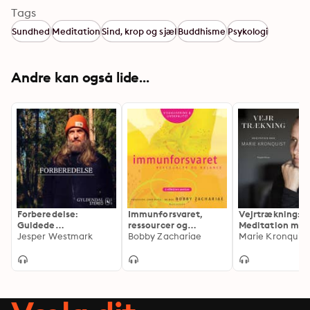
Tags
Sundhed
Meditation
Sind, krop og sjæl
Buddhisme
Psykologi
Andre kan også lide...
Forberedelse:
Immunforsvaret,
Vejrtrækning:
Guidede
ressourcer og
Meditation me
meditationer med
Jesper Westmark
balance: 2 effektive
Bobby Zachariae
Marie Kronquist
Marie Kronquist
Jesper Westmark
øvelser