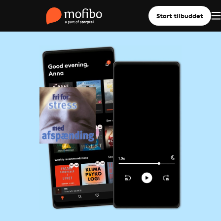
Start tilbuddet