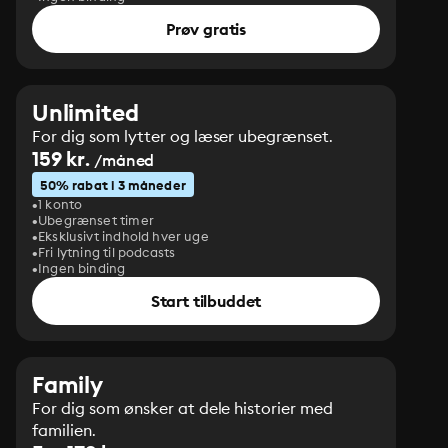
Prøv gratis
Unlimited
For dig som lytter og læser ubegrænset.
159 kr.
/måned
50% rabat i 3 måneder
1 konto
Ubegrænset timer
Eksklusivt indhold hver uge
Fri lytning til podcasts
Ingen binding
Start tilbuddet
Family
For dig som ønsker at dele historier med
familien.