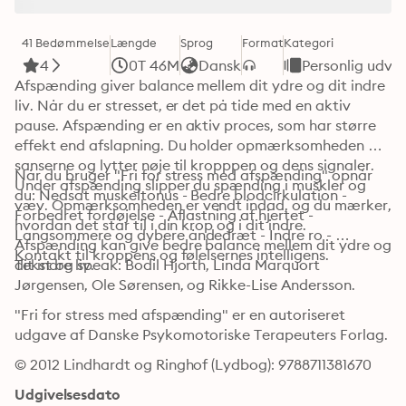
41 Bedømmelse
Længde
Sprog
Format
Kategori
4
0T 46M
Dansk
Personlig udvik
Afspænding giver balance mellem dit ydre og dit indre 
liv. Når du er stresset, er det på tide med en aktiv 
pause. Afspænding er en aktiv proces, som har større 
effekt end afslapning. Du holder opmærksomheden på 
sanserne og lytter nøje til kropppen og dens signaler. 
Når du bruger "Fri for stress med afspænding" opnår 
Under afspænding slipper du spænding i muskler og 
du: Nedsat muskeltonus - Bedre blodcirkulation - 
væv. Opmærksomheden er vendt indad, og du mærker, 
Forbedret fordøjelse - Aflastning af hjertet - 
hvordan det står til i din krop og i dit indre. 
Langsommere og dybere åndedræt - Indre ro - 
Afspænding kan give bedre balance mellem dit ydre og 
Kontakt til kroppens og følelsernes intelligens. 
dit indre liv.
Tekst og speak: Bodil Hjorth, Linda Marquort 
Jørgensen, Ole Sørensen, og Rikke-Lise Andersson.
"Fri for stress med afspænding" er en autoriseret 
udgave af Danske Psykomotoriske Terapeuters Forlag.
© 2012 Lindhardt og Ringhof (Lydbog): 9788711381670
Udgivelsesdato