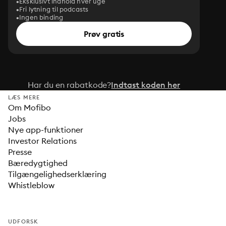
Eksklusivt indhold hver uge
Fri lytning til podcasts
Ingen binding
Prøv gratis
Har du en rabatkode?
Indtast koden her
LÆS MERE
Om Mofibo
Jobs
Nye app-funktioner
Investor Relations
Presse
Bæredygtighed
Tilgængelighedserklæring
Whistleblow
UDFORSK