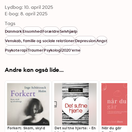
Lydbog: 10. april 2025
E-bog: 8. april 2025
Tags
Danmark
Ensomhed
Forældre
Selvhjælp
Venskab, familie og sociale relationer
Depression
Angst
Psykoterapi
Traumer
Psykologi
2020'erne
Andre kan også lide...
Forkert: Skam, skyld
Det sultne hjerte: - En
Når du går