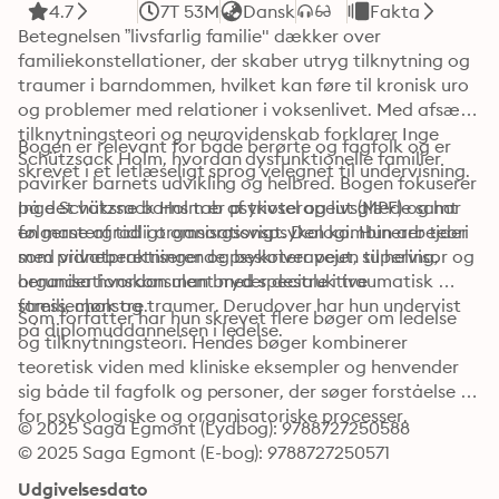
4.7
7T 53M
Dansk
Fakta
Betegnelsen ”livsfarlig familie" dækker over 
familiekonstellationer, der skaber utryg tilknytning og 
traumer i barndommen, hvilket kan føre til kronisk uro 
og problemer med relationer i voksenlivet. Med afsæt i 
tilknytningsteori og neurovidenskab forklarer Inge 
Bogen er relevant for både berørte og fagfolk og er 
Schützsack Holm, hvordan dysfunktionelle familier 
skrevet i et letlæseligt sprog velegnet til undervisning.
påvirker barnets udvikling og helbred. Bogen fokuserer 
på det voksne barns tab af trivsel og livsglæde samt 
Inge Schützsack Holm er psykoterapeut (MPF) og har 
følgerne af tidligt omsorgssvigt. Den kombinerer teori 
en mastergrad i organisationspsykologi. Hun arbejder 
med vidneberetninger og beskriver vejen til heling, 
som privatpraktiserende psykoterapeut, supervisor og 
herunder hvordan man bryder destruktive 
organisationskonsulent med speciale i traumatisk 
stress, chok og traumer. Derudover har hun undervist 
familiemønstre. 
Som forfatter har hun skrevet flere bøger om ledelse 
på diplomuddannelsen i ledelse. 
og tilknytningsteori. Hendes bøger kombinerer 
teoretisk viden med kliniske eksempler og henvender 
sig både til fagfolk og personer, der søger forståelse 
for psykologiske og organisatoriske processer.
© 2025 Saga Egmont (Lydbog): 9788727250588
© 2025 Saga Egmont (E-bog): 9788727250571
Udgivelsesdato