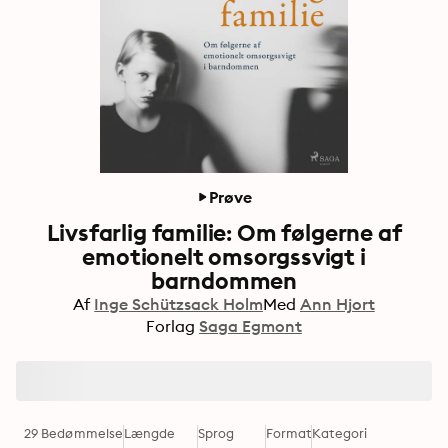
Prøve
Livsfarlig familie: Om følgerne af
emotionelt omsorgssvigt i
barndommen
Af
Inge Schützsack Holm
Med
Ann Hjort
Forlag
Saga Egmont
29 Bedømmelse
Længde
Sprog
Format
Kategori