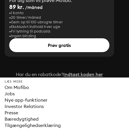
For dig som vil prøve Mofibo.
89 kr.
/måned
1 konto
20 timer/måned
Gem op til 100 ubrugte timer
Eksklusivt indhold hver uge
Fri lytning til podcasts
Ingen binding
Prøv gratis
Har du en rabatkode?
Indtast koden her
LÆS MERE
Om Mofibo
Jobs
Nye app-funktioner
Investor Relations
Presse
Bæredygtighed
Tilgængelighedserklæring