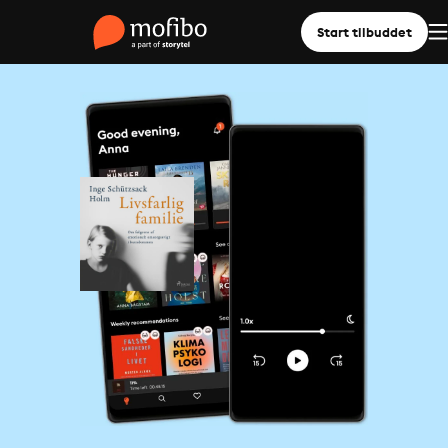
Start tilbuddet