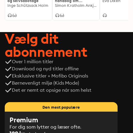
og selvsabotage
håndbog om
Eva Dixen
Inge Schützsack Holm
borderline
Simon Kratholm Ankjærgaard
Vælg dit
abonnement
Over 1 million titler
Download og nyd titler offline
Eksklusive titler + Mofibo Originals
Børnevenligt miljø (Kids Mode)
Det er nemt at opsige når som helst
Den mest populære
Premium
For dig som lytter og læser ofte.