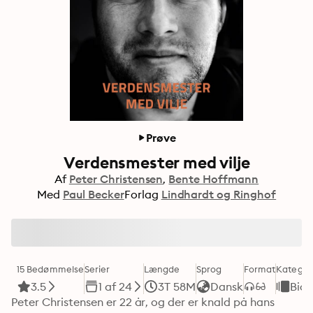
Prøve
Verdensmester med vilje
Af
Peter Christensen
Bente Hoffmann
Med
Paul Becker
Forlag
Lindhardt og Ringhof
15 Bedømmelse
Serier
Længde
Sprog
Format
Kategor
3.5
1 af 24
3T 58M
Dansk
Biog
Peter Christensen er 22 år, og der er knald på hans 