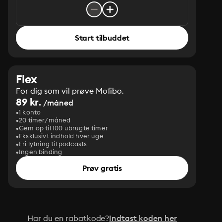
Start tilbuddet
Flex
For dig som vil prøve Mofibo.
89 kr.
/måned
1 konto
20 timer/måned
Gem op til 100 ubrugte timer
Eksklusivt indhold hver uge
Fri lytning til podcasts
Ingen binding
Prøv gratis
Har du en rabatkode?
Indtast koden her