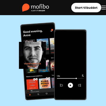
Start tilbuddet