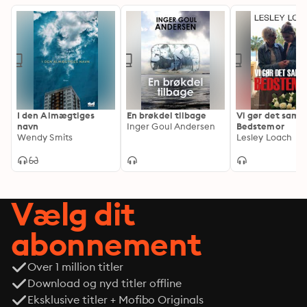
I den Almægtiges
En brøkdel tilbage
Vi gør det sam
navn
Inger Goul Andersen
Bedstemor
Wendy Smits
Lesley Loach
Vælg dit
abonnement
Over 1 million titler
Download og nyd titler offline
Eksklusive titler + Mofibo Originals