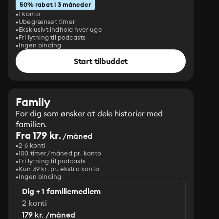
50% rabat i 3 måneder
1 konto
Ubegrænset timer
Eksklusivt indhold hver uge
Fri lytning til podcasts
Ingen binding
Start tilbuddet
Family
For dig som ønsker at dele historier med
familien.
Fra 179 kr.
/måned
2-6 konti
100 timer/måned pr. konto
Fri lytning til podcasts
Kun 39 kr. pr. ekstra konto
Ingen binding
Dig + 1 familiemedlem
2 konti
179 kr. /måned