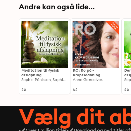
Andre kan også lide...
Meditation til fysisk
RO: Ro på -
De
afslapning
Kropsscanning
afs
Sophie Påhlsson, Sophie Grace Meditations
Anne Goncalves
nog
Vælg dit 
Over 1 million titler
Download og nyd titler off