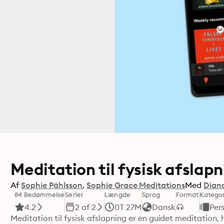
Meditation til fysisk afsla
Af
Sophie Påhlsson
Sophie Grace Meditations
Med
Dian
84 Bedømmelse
Serier
Længde
Sprog
Format
Kategor
4.2
2 af 2
0T 27M
Dansk
Pers
Meditation til fysisk afslapning er en guidet meditation, h