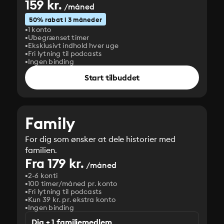
159 kr.
/måned
50% rabat i 3 måneder
1 konto
Ubegrænset timer
Eksklusivt indhold hver uge
Fri lytning til podcasts
Ingen binding
Start tilbuddet
Family
For dig som ønsker at dele historier med
familien.
Fra 179 kr.
/måned
2-6 konti
100 timer/måned pr. konto
Fri lytning til podcasts
Kun 39 kr. pr. ekstra konto
Ingen binding
Dig + 1 familiemedlem