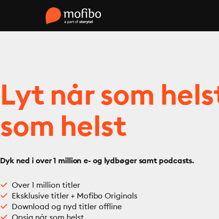
Lyt når som hels
som helst
Dyk ned i over 1 million e- og lydbøger samt podcasts.
Over 1 million titler
Eksklusive titler + Mofibo Originals
Download og nyd titler offline
Opsig når som helst