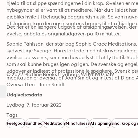
hjælp til at slippe spændingerne i din krop. Øvelsen er meg
nybegynder eller vant til at meditere. Når du til sidst ha
øjebliks hvile til behagelig baggrundsmusik. Selvom navne
afslapning, kan den også sagtens bruges til at afhjælpe e
Det her er en længere udgave af afslapningsøvelsen, der va
øvelse, anbefales originaludgaven på 10 minutter. 
Sophie Påhlsson, der står bag Sophie Grace Meditations,
sydvestlige Sverige. Hun startede med at skrive guidede 
øvelser på svensk, som hun havde lyst til at lytte til. Sop
som skal kunne bruges igen og igen. De svenske og engels
udgaver er indlæst af professionelle speakere. Svensk p
© 2022 Plotline Books (Lydbog): 9789189073319
meditation er oversat af Joan Smidt og inlæst af Diana
Oversættere: Joan Smidt
Udgivelsesdato
Lydbog: 7. februar 2022
Tags
Feelgood
Sundhed
Meditation
Mindfulness
Afslapning
Sind, krop og 