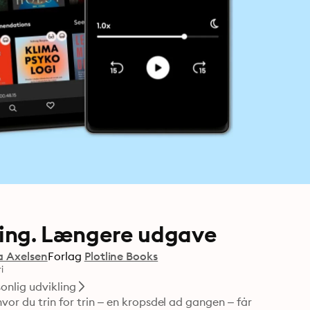
pning. Længere udgave
a Axelsen
Forlag
Plotline Books
i
onlig udvikling
vor du trin for trin – en kropsdel ad gangen – får 