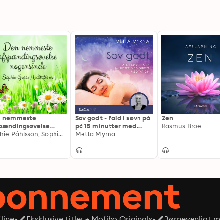
n nemmeste
Sov godt - Fald i søvn på
Zen
pændingsøvelse
på 15 minutter med
Rasmus Broe
ensinde
Sophie Påhlsson, Sophie Grace Meditations
guidet meditation
Metta Myrna
abonnement
line
Eksklusive titler + Mofibo Originals
Børnevenligt mi