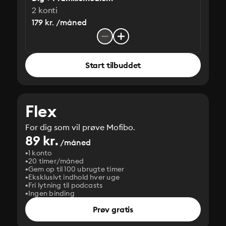
2 konti
179 kr. /måned
Start tilbuddet
Flex
For dig som vil prøve Mofibo.
89 kr.
/måned
1 konto
20 timer/måned
Gem op til 100 ubrugte timer
Eksklusivt indhold hver uge
Fri lytning til podcasts
Ingen binding
Prøv gratis