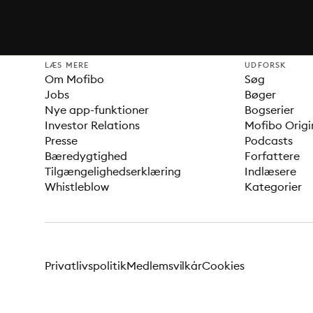
LÆS MERE
UDFORSK
Om Mofibo
Søg
Jobs
Bøger
Nye app-funktioner
Bogserier
Investor Relations
Mofibo Origi
Presse
Podcasts
Bæredygtighed
Forfattere
Tilgængelighedserklæring
Indlæsere
Whistleblow
Kategorier
Privatlivspolitik
Medlemsvilkår
Cookies