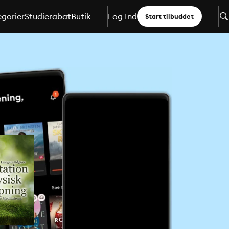
gorier
Studierabat
Butik
Log Ind
Start tilbuddet