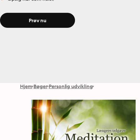
Prøv nu
Hjem
Bøger
Personlig udvikling