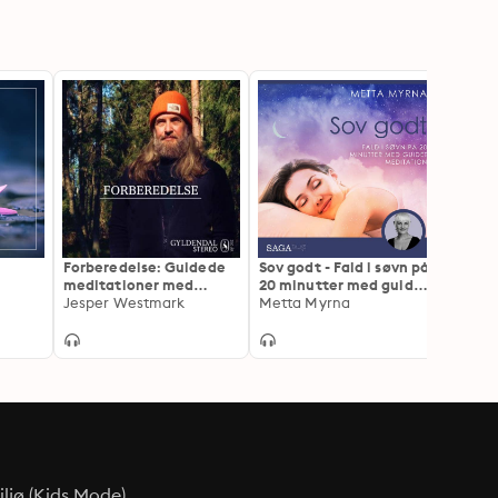
Forberedelse: Guidede
Sov godt - Fald i søvn på
Rosen
meditationer med
20 minutter med guidet
medit
Jesper Westmark
Jesper Westmark
meditation
Metta Myrna
ljø (Kids Mode)