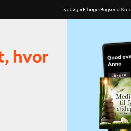
Lydbøger
E-bøger
Bogserier
Kate
t, hvor