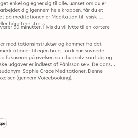
et enkel og egner sig til alle, uanset om du er 
r arbejdet dig igennem hele kroppen, får du et 
t på meditationen er Meditation til fysisk 
ller håndtere stress.
rer 30 minutter. Hvis du vil lytte til en kortere 
 er meditationsinstruktør og kommer fra det 
meditationer til egen brug, fordi hun savnede 
hie fokuserer på øvelser, som hun selv kan lide, og 
ke udgaver er indlæst af Påhlsson selv. De danske 
seudonym: Sophie Grace Meditationer. Denne 
 Axelsen (gennem Voicebooking).
sjæl