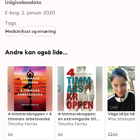
Udgivelsesdato
E-bog: 2. januar 2020
Tags
Medicin
Kost og ernæring
Andre kan også lide...
4-timmarskroppen + 4
4-timmarskroppen:
Våga sälja häls
timmars arbetsvecka
en extremguide till
Max Söderpalm
Timothy Ferriss
snabb
Timothy Ferriss
fettförbränning, ökad
styrka, maximal
prestationsförmåga