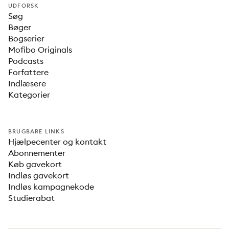
UDFORSK
Søg
Bøger
Bogserier
Mofibo Originals
Podcasts
Forfattere
Indlæsere
Kategorier
BRUGBARE LINKS
Hjælpecenter og kontakt
Abonnementer
Køb gavekort
Indløs gavekort
Indløs kampagnekode
Studierabat