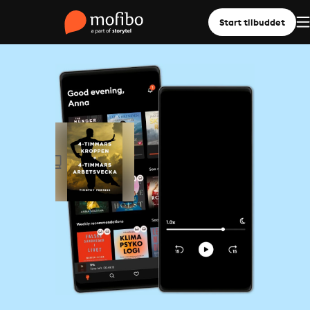
Start tilbuddet