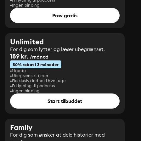
Fri lytning til podcasts
Ingen binding
Prøv gratis
Unlimited
For dig som lytter og læser ubegrænset.
159 kr.
/måned
50% rabat i 3 måneder
1 konto
Ubegrænset timer
Eksklusivt indhold hver uge
Fri lytning til podcasts
Ingen binding
Start tilbuddet
Family
For dig som ønsker at dele historier med