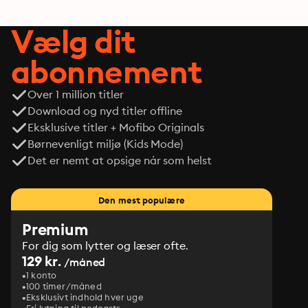
och bättre sexliv
Vælg dit
abonnement
Over 1 million titler
Download og nyd titler offline
Eksklusive titler + Mofibo Originals
Børnevenligt miljø (Kids Mode)
Det er nemt at opsige når som helst
Den mest populære
Premium
For dig som lytter og læser ofte.
129 kr.
/måned
1 konto
100 timer/måned
Eksklusivt indhold hver uge