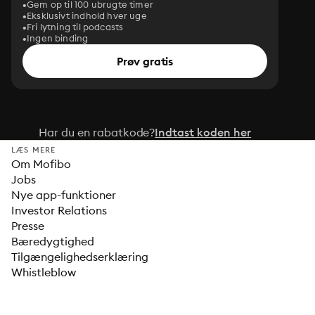
Gem op til 100 ubrugte timer
Eksklusivt indhold hver uge
Fri lytning til podcasts
Ingen binding
Prøv gratis
Har du en rabatkode?
Indtast koden her
LÆS MERE
Om Mofibo
Jobs
Nye app-funktioner
Investor Relations
Presse
Bæredygtighed
Tilgængelighedserklæring
Whistleblow