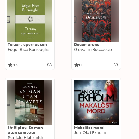
Tarzan, apornas son
Decamerone
Edgar Rice Burroughs
Giovanni Boccaccio
4.2
0
Mr Ripley: En man
Makalöst mord
utan samvete
Jan-Olof Ekholm
Patricia Highsmith