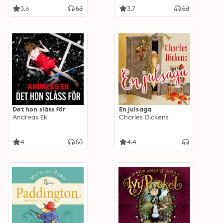
3.6
3.7
Det hon slåss för
En julsaga
Andreas Ek
Charles Dickens
4
4.4