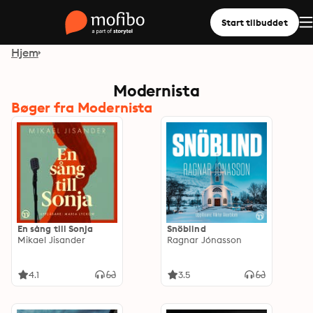
Start tilbuddet
Hjem
Modernista
Bøger fra Modernista
En sång till Sonja
Snöblind
Mikael Jisander
Ragnar Jónasson
4.1
3.5