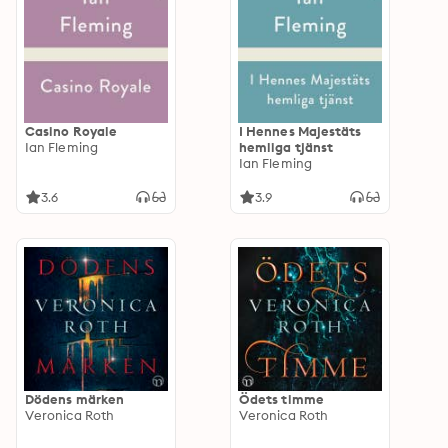
Casino Royale
I Hennes Majestäts
Ian Fleming
hemliga tjänst
Ian Fleming
3.6
3.9
Dödens märken
Ödets timme
Veronica Roth
Veronica Roth