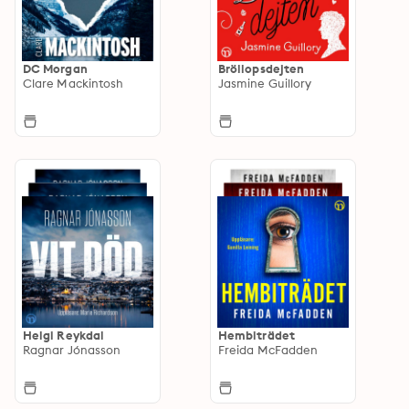
DC Morgan
Bröllopsdejten
Clare Mackintosh
Jasmine Guillory
Helgi Reykdal
Hembiträdet
Ragnar Jónasson
Freida McFadden