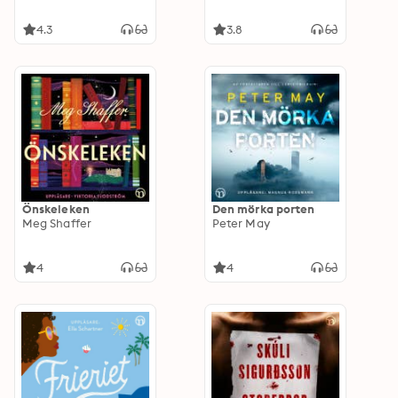
4.3
3.8
Önskeleken
Den mörka porten
Meg Shaffer
Peter May
4
4