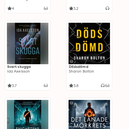
4
3.2
Svart skugga
Dödsdömd
Ida Axelsson
Sharon Bolton
3.7
3.8