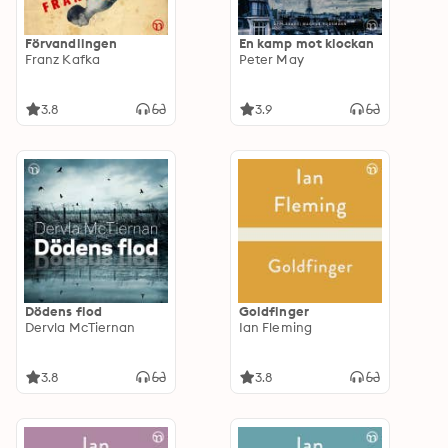
Förvandlingen
En kamp mot klockan
Franz Kafka
Peter May
3.8
3.9
Dödens flod
Goldfinger
Dervla McTiernan
Ian Fleming
3.8
3.8