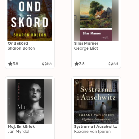
Ond skörd
Silas Marner
Sharon Bolton
George Eliot
3.8
3.8
Maj. En kärlek
Systrarna i Auschwitz
Jan Myrdal
Roxane van Iperen