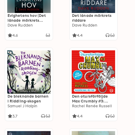
Evighetens hov (Det
Det lånade mörkrets
lånade mörkrets
riddare
riddare #2)
Dave Rudden
Dave Rudden
4.6
4.4
De bleknande barnen
Den otursförföljde
i Riddling-skogen
Max Crumbly #3:
Samuel J Halpin
Marodörernas
Rachel Renée Russell
mästare
3.7
4.4