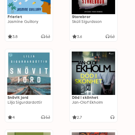
Frieriet
Storebror
Jasmine Guillory
Skúli Sigurdsson
3.8
3.6
Snövit jord
Död i skönhet
Lilja Sigurdardottir
Jan-Olof Ekholm
4
2.7