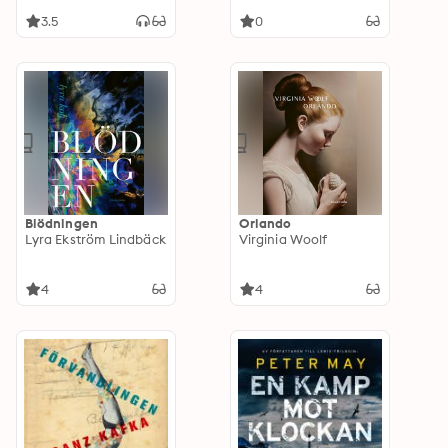
3.5
0
Blödningen
Orlando
Lyra Ekström Lindbäck
Virginia Woolf
4
4