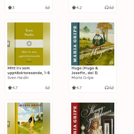
3
4.2
Mitt liv som
Hugo (Hugo &
upptäcktsresande, 1-5
Josefin, del 3)
Sven Hedin
Maria Gripe
4.7
4.7