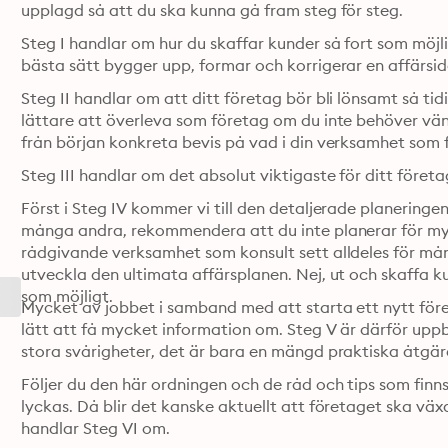
upplagd så att du ska kunna gå fram steg för steg.
Steg I handlar om hur du skaffar kunder så fort som möjl
bästa sätt bygger upp, formar och korrigerar en affärsi
Steg II handlar om att ditt företag bör bli lönsamt så tidi
lättare att överleva som företag om du inte behöver vänta
från början konkreta bevis på vad i din verksamhet som 
Steg III handlar om det absolut viktigaste för ditt företag
Först i Steg IV kommer vi till den detaljerade planeringen. P
många andra, rekommendera att du inte planerar för myck
rådgivande verksamhet som konsult sett alldeles för mång
utveckla den ultimata affärsplanen. Nej, ut och skaffa kun
som möjligt.
Mycket av jobbet i samband med att starta ett nytt före
lätt att få mycket information om. Steg V är därför uppb
stora svårigheter, det är bara en mängd praktiska åtgä
Följer du den här ordningen och de råd och tips som finn
lyckas. Då blir det kanske aktuellt att företaget ska v
handlar Steg VI om.