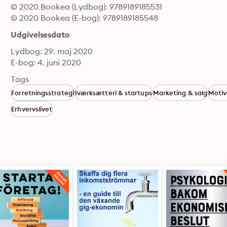
© 2020 Bookea (Lydbog): 9789189185531
© 2020 Bookea (E-bog): 9789189185548
Udgivelsesdato
Lydbog: 29. maj 2020
E-bog: 4. juni 2020
Tags
Forretningsstrategi
Iværksætteri & startups
Marketing & salg
Motiv
Erhvervslivet