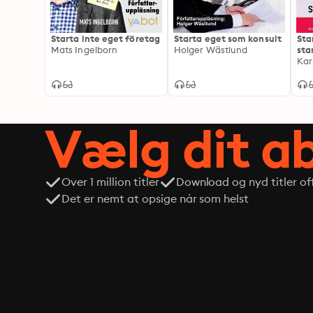
Starta inte eget företag
Starta eget som konsult
Sta
Mats Ingelborn
Holger Wästlund
sta
Kar
Vælg dit 
Over 1 million titler
Download og nyd titler off
Det er nemt at opsige når som helst