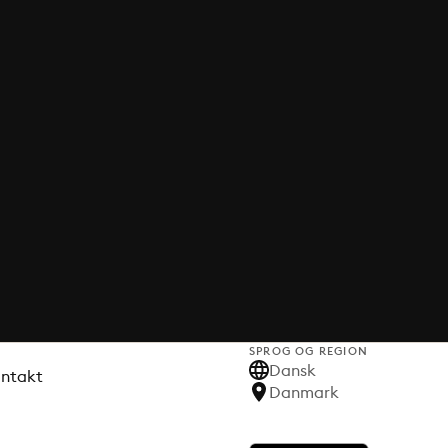
SPROG OG REGION
Dansk
ontakt
Danmark