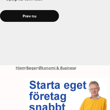
Prøv nu
Hjem
Bøger
Økonomi & Business