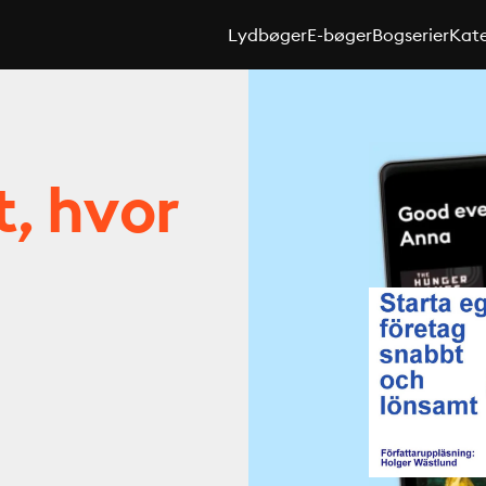
Lydbøger
E-bøger
Bogserier
Kate
t, hvor