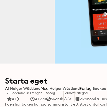
Starta eget
Af
Holger Wästlund
Med
Holger Wästlund
Forlag
Bookea
71 Bedømmelse
Længde
Sprog
Format
Kategori
4.1
4T 6M
Svensk
Økonomi & Bus
I den här boken har jag sammanställt ett stort antal kon