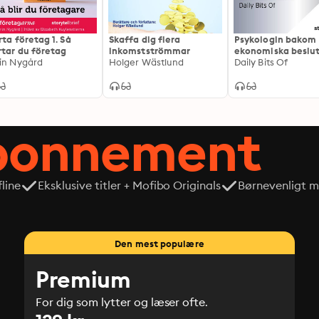
rta företag 1. Så
Skaffa dig flera
Psykologin bakom
rtar du företag
inkomstströmmar
ekonomiska beslu
in Nygård
Holger Wästlund
Daily Bits Of
abonnement
line
Eksklusive titler + Mofibo Originals
Børnevenligt mi
Den mest populære
Premium
For dig som lytter og læser ofte.