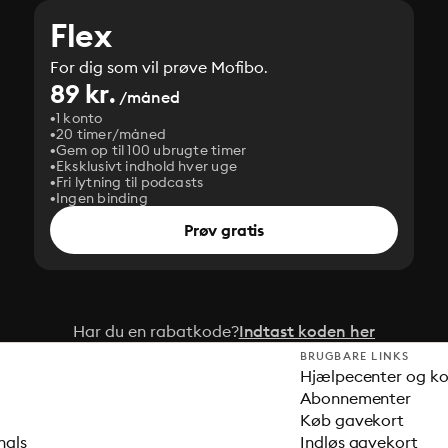
Flex
For dig som vil prøve Mofibo.
89 kr.
/måned
1 konto
20 timer/måned
Gem op til 100 ubrugte timer
Eksklusivt indhold hver uge
Fri lytning til podcasts
Ingen binding
Prøv gratis
Har du en rabatkode?
Indtast koden her
BRUGBARE LINKS
Hjælpecenter og k
Abonnementer
Køb gavekort
nals
Indløs gavekort