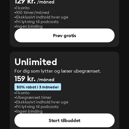
129 kr.
/måned
1 konto
100 timer/måned
Eksklusivt indhold hver uge
Fri lytning til podcasts
Ingen binding
Prøv gratis
Unlimited
For dig som lytter og læser ubegrænset.
159 kr.
/måned
50% rabat i 3 måneder
1 konto
Ubegrænset timer
Eksklusivt indhold hver uge
Fri lytning til podcasts
Ingen binding
Start tilbuddet