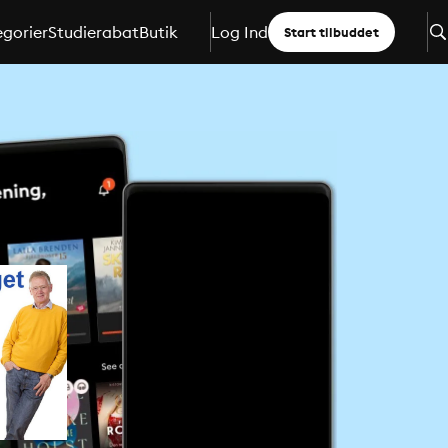
gorier
Studierabat
Butik
Log Ind
Start tilbuddet