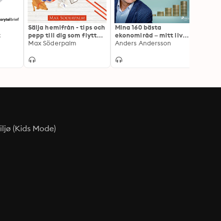
Sälja hemifrån - tips och
Mina 160 bästa
Framg
t
pepp till dig som flyttar
ekonomiråd – mitt liv
försäl
hem med jobbet
Max Söderpalm
med dina pengar under
Anders Andersson
50 år
ljø (Kids Mode)