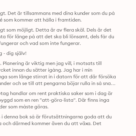
igt. Det är tillsammans med dina kunder som du på 
dé som kommer att hålla i framtiden.
gt som möjligt. Detta är av flera skäl. Dels är det 
 för länge på att det ska bli lönsamt, dels får du 
fungerar och vad som inte fungerar.
 - dig själv!
lanering är viktig men jag vill, i motsats till 
et innan du sätter igång. Jag har i min 
a som länge stirrat in i datorn för att där försöka 
der och se till att pengarna böjar rulla in så snart 
tag handlar om rent praktiska saker som i dag är 
yggd som en ren "att-göra-lista". Där finns inga 
rder som måste göras.
s i denna bok så är förutsättningarna goda att du 
äxa och därmed kommer även du att växa. Det 