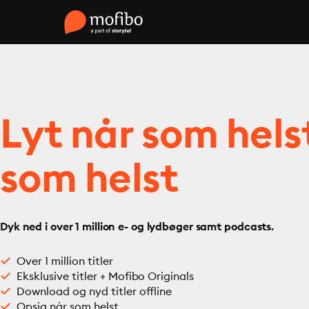
Lyt når som hels
som helst
Dyk ned i over 1 million e- og lydbøger samt podcasts.
Over 1 million titler
Eksklusive titler + Mofibo Originals
Download og nyd titler offline
Opsig når som helst