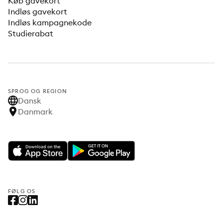
Køb gavekort
Indløs gavekort
Indløs kampagnekode
Studierabat
SPROG OG REGION
Dansk
Danmark
FØLG OS