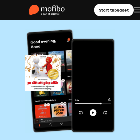
Start tilbuddet