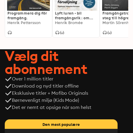
Programmera dig för
Lyft luren - bli
Framgångstrapp
framgång.
framgångsrik : om
steg till högre
Henrik Pettersson
kalla samtal och
Henrik Bromée
prestation,
telefonskräck
lönsamhet och 
Vælg dit
abonnement
Over 1 million titler
Download og nyd titler offline
Eksklusive titler + Mofibo Originals
Børnevenligt miljø (Kids Mode)
Det er nemt at opsige når som helst
Den mest populære