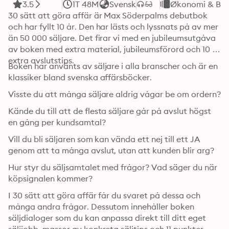
3.5
1T 48M
Svensk
Økonomi & Bus
30 sätt att göra affär är Max Söderpalms debutbok 
och har fyllt 10 år. Den har lästs och lyssnats på av mer 
än 50 000 säljare. Det firar vi med en jubileumsutgåva 
av boken med extra material, jubileumsförord och 10 
extra avslutstips.
Boken har använts av säljare i alla branscher och är en 
klassiker bland svenska affärsböcker.
Visste du att många säljare aldrig vågar be om ordern?
Kände du till att de flesta säljare går på avslut högst 
en gång per kundsamtal?
Vill du bli säljaren som kan vända ett nej till ett JA 
genom att ta många avslut, utan att kunden blir arg?
Hur styr du säljsamtalet med frågor? Vad säger du när 
köpsignalen kommer?
I 30 sätt att göra affär får du svaret på dessa och 
många andra frågor. Dessutom innehåller boken 
säljdialoger som du kan anpassa direkt till ditt eget 