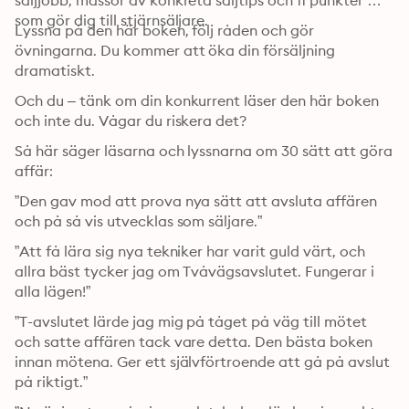
säljjobb, massor av konkreta säljtips och 11 punkter 
som gör dig till stjärnsäljare.
Lyssna på den här boken, följ råden och gör 
övningarna. Du kommer att öka din försäljning 
dramatiskt.
Och du – tänk om din konkurrent läser den här boken 
och inte du. Vågar du riskera det?
Så här säger läsarna och lyssnarna om 30 sätt att göra 
affär:
”Den gav mod att prova nya sätt att avsluta affären 
och på så vis utvecklas som säljare.”
”Att få lära sig nya tekniker har varit guld värt, och 
allra bäst tycker jag om Tvåvägsavslutet. Fungerar i 
alla lägen!”
”T-avslutet lärde jag mig på tåget på väg till mötet 
och satte affären tack vare detta. Den bästa boken 
innan mötena. Ger ett självförtroende att gå på avslut 
på riktigt.”