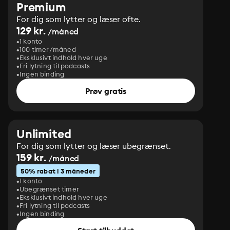
Premium
For dig som lytter og læser ofte.
129 kr.
/måned
1 konto
100 timer/måned
Eksklusivt indhold hver uge
Fri lytning til podcasts
Ingen binding
Prøv gratis
Unlimited
For dig som lytter og læser ubegrænset.
159 kr.
/måned
50% rabat i 3 måneder
1 konto
Ubegrænset timer
Eksklusivt indhold hver uge
Fri lytning til podcasts
Ingen binding