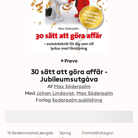
Prøve
30 sätt att göra affär -
Jubileumsutgåva
Af
Max Söderpalm
Med
Johan Lindqvist
Max Söderpalm
Forlag
Soderpalm publishing
10 Bedømmelse
Længde
Sprog
Format
Kategori