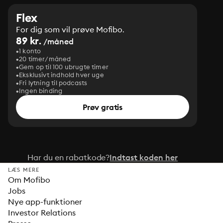
Flex
For dig som vil prøve Mofibo.
89 kr.
/måned
1 konto
20 timer/måned
Gem op til 100 ubrugte timer
Eksklusivt indhold hver uge
Fri lytning til podcasts
Ingen binding
Prøv gratis
Har du en rabatkode?
Indtast koden her
LÆS MERE
Om Mofibo
Jobs
Nye app-funktioner
Investor Relations