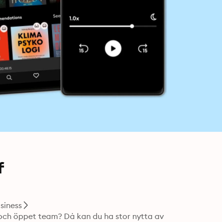
f
siness
 och öppet team? Då kan du ha stor nytta av 