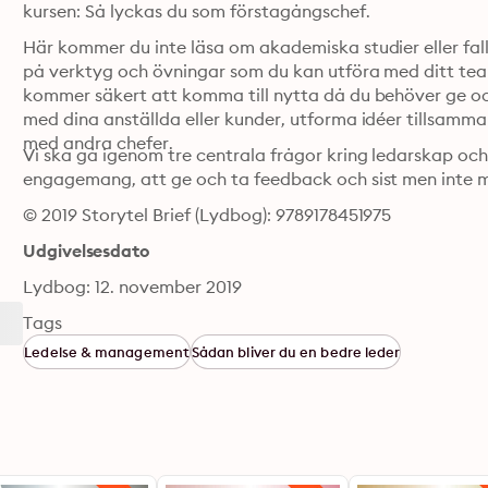
kursen: Så lyckas du som förstagångschef.
Här kommer du inte läsa om akademiska studier eller falls
på verktyg och övningar som du kan utföra med ditt team
kommer säkert att komma till nytta då du behöver ge och
med dina anställda eller kunder, utforma idéer tillsamman
med andra chefer. 
Vi ska gå igenom tre centrala frågor kring ledarskap oc
engagemang, att ge och ta feedback och sist men inte m
© 2019 Storytel Brief (Lydbog): 9789178451975
Udgivelsesdato
Lydbog: 12. november 2019
Tags
Ledelse & management
Sådan bliver du en bedre leder