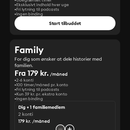
Ubegrænset timer
Eksklusivt indhold hver uge
Fri lytning til podcasts
Ingen binding
Start tilbuddet
Family
For dig som ønsker at dele historier med
familien.
Fra 179 kr.
/måned
2-6 konti
100 timer/måned pr. konto
Fri lytning til podcasts
Kun 39 kr. pr. ekstra konto
Ingen binding
Dig + 1 familiemedlem
2 konti
179 kr. /måned