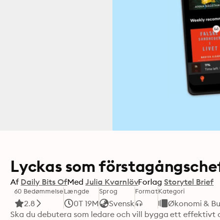
Lyckas som förstagångsche
Af
Daily Bits Of
Med
Julia Kvarnlöv
Forlag
Storytel Brief
60 Bedømmelse
Længde
Sprog
Format
Kategori
2.8
0T 19M
Svensk
Økonomi & Bu
Ska du debutera som ledare och vill bygga ett effektivt