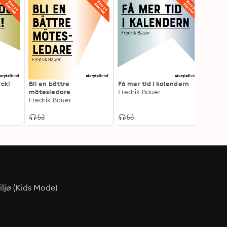
ack!
Bli en bättre
Få mer tid i kalendern
Så bli
mötesledare
Fredrik Bauer
framg
Fredrik Bauer
Daily 
ljø (Kids Mode)