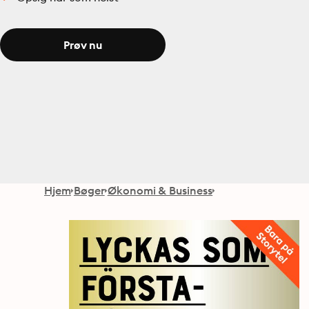
Prøv nu
Hjem
Bøger
Økonomi & Business