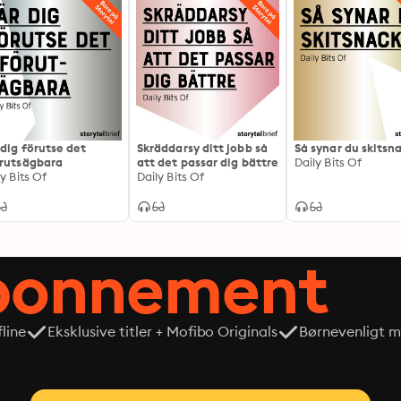
 dig förutse det
Skräddarsy ditt jobb så
Så synar du skitsn
rutsägbara
att det passar dig bättre
Daily Bits Of
ly Bits Of
Daily Bits Of
abonnement
line
Eksklusive titler + Mofibo Originals
Børnevenligt mi