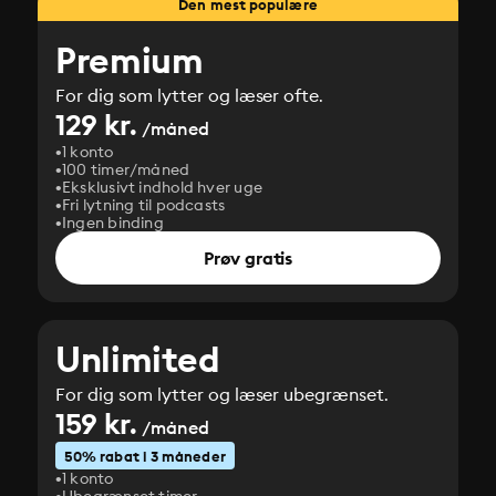
Den mest populære
Premium
For dig som lytter og læser ofte.
129 kr.
/måned
1 konto
100 timer/måned
Eksklusivt indhold hver uge
Fri lytning til podcasts
Ingen binding
Prøv gratis
Unlimited
For dig som lytter og læser ubegrænset.
159 kr.
/måned
50% rabat i 3 måneder
1 konto