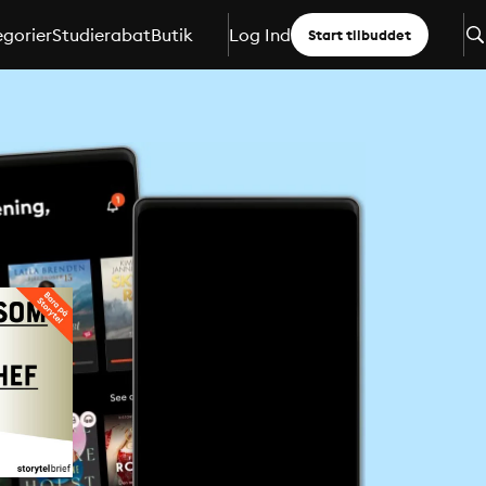
gorier
Studierabat
Butik
Log Ind
Start tilbuddet