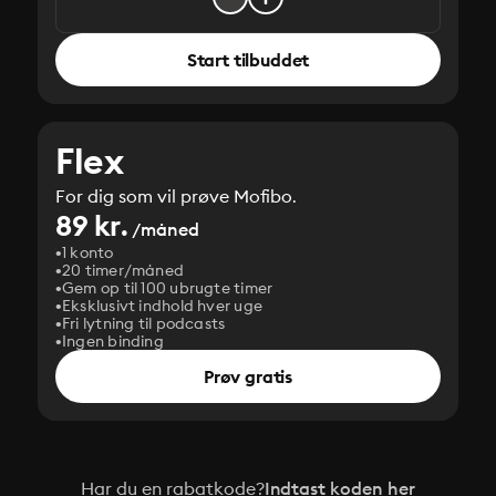
Start tilbuddet
Flex
For dig som vil prøve Mofibo.
89 kr.
/måned
1 konto
20 timer/måned
Gem op til 100 ubrugte timer
Eksklusivt indhold hver uge
Fri lytning til podcasts
Ingen binding
Prøv gratis
Har du en rabatkode?
Indtast koden her