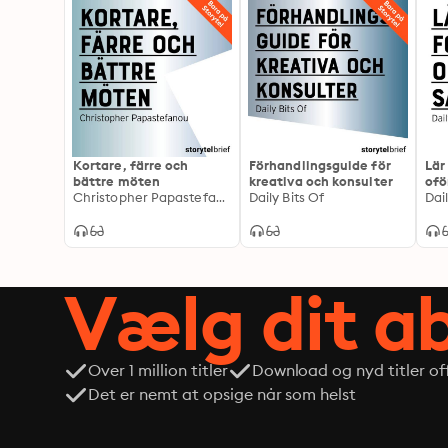
Kortare, färre och
Förhandlingsguide för
Lär
bättre möten
kreativa och konsulter
ofö
Christopher Papastefanou
Daily Bits Of
Dai
Vælg dit 
Over 1 million titler
Download og nyd titler off
Det er nemt at opsige når som helst