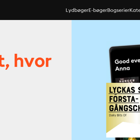
Lydbøger
E-bøger
Bogserier
Kate
t, hvor