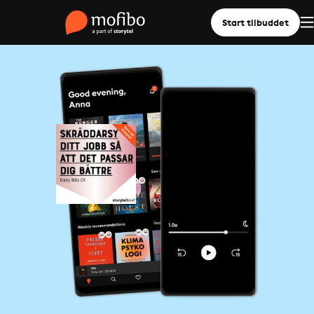
Start tilbuddet