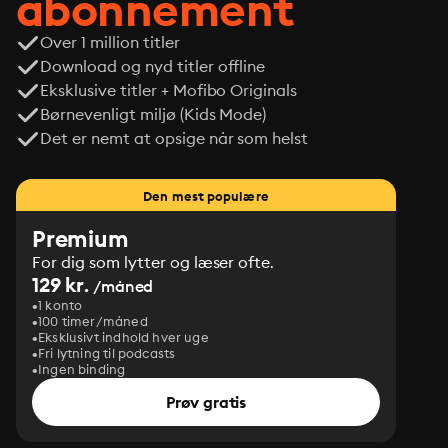
abonnement
Over 1 million titler
Download og nyd titler offline
Eksklusive titler + Mofibo Originals
Børnevenligt miljø (Kids Mode)
Det er nemt at opsige når som helst
Den mest populære
Premium
For dig som lytter og læser ofte.
129 kr.
/måned
1 konto
100 timer/måned
Eksklusivt indhold hver uge
Fri lytning til podcasts
Ingen binding
Prøv gratis