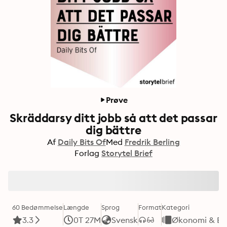
Prøve
Skräddarsy ditt jobb så att det passar
dig bättre
Af
Daily Bits Of
Med
Fredrik Berling
Forlag
Storytel Brief
60 Bedømmelse
Længde
Sprog
Format
Kategori
3.3
0T 27M
Svensk
Økonomi & Bu