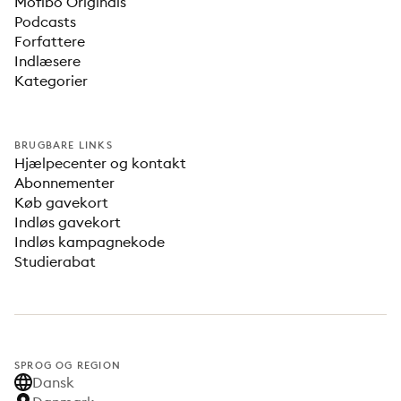
Mofibo Originals
Podcasts
Forfattere
Indlæsere
Kategorier
BRUGBARE LINKS
Hjælpecenter og kontakt
Abonnementer
Køb gavekort
Indløs gavekort
Indløs kampagnekode
Studierabat
SPROG OG REGION
Dansk