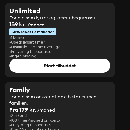
Unlimited
For dig som lytter og læser ubegrænset.
159 kr.
/måned
50% rabat i 3 måneder
1 konto
Ubegrænset timer
Eksklusivt indhold hver uge
Fri lytning til podcasts
Ingen binding
Start tilbuddet
Family
For dig som ønsker at dele historier med
familien.
Fra 179 kr.
/måned
2-6 konti
100 timer/måned pr. konto
Fri lytning til podcasts
Kun 39 kr. pr. ekstra konto