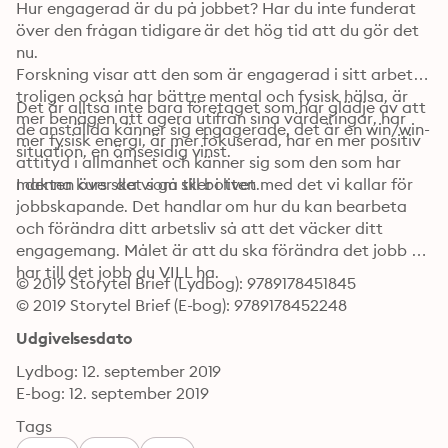
Hur engagerad är du på jobbet? Har du inte funderat 
över den frågan tidigare är det hög tid att du gör det 
nu. 

Forskning visar att den som är engagerad i sitt arbete 
troligen också har bättre mental och fysisk hälsa, är 
Det är alltså inte bara företaget som har glädje av att 
mer benägen att agera utifrån sina värderingar, har 
de anställda känner sig engagerade, det är en win/win-
mer fysisk energi, är mer fokuserad, har en mer positiv 
situation, en ömsesidig vinst.
attityd i allmänhet och känner sig som den som har 
makten över det som sker i livet.
I denna kurs ska vi gå till botten med det vi kallar för 
jobbskapande. Det handlar om hur du kan bearbeta 
och förändra ditt arbetsliv så att det väcker ditt 
engagemang. Målet är att du ska förändra det jobb du 
har till det jobb du VILL ha.
© 2019 Storytel Brief (Lydbog): 9789178451845
© 2019 Storytel Brief (E-bog): 9789178452248
Udgivelsesdato
Lydbog: 12. september 2019
E-bog: 12. september 2019
Tags