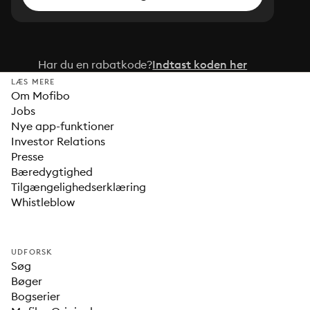
Har du en rabatkode?
Indtast koden her
LÆS MERE
Om Mofibo
Jobs
Nye app-funktioner
Investor Relations
Presse
Bæredygtighed
Tilgængelighedserklæring
Whistleblow
UDFORSK
Søg
Bøger
Bogserier