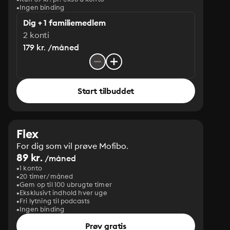
Ingen binding
Dig + 1 familiemedlem
2 konti
179 kr. /måned
Start tilbuddet
Flex
For dig som vil prøve Mofibo.
89 kr.
/måned
1 konto
20 timer/måned
Gem op til 100 ubrugte timer
Eksklusivt indhold hver uge
Fri lytning til podcasts
Ingen binding
Prøv gratis