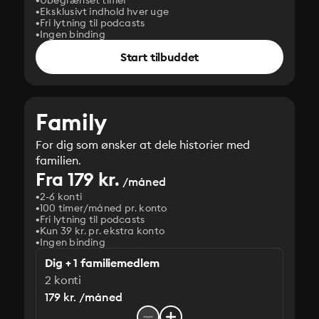
Ubegrænset timer
Eksklusivt indhold hver uge
Fri lytning til podcasts
Ingen binding
Start tilbuddet
Family
For dig som ønsker at dele historier med
familien.
Fra 179 kr.
/måned
2-6 konti
100 timer/måned pr. konto
Fri lytning til podcasts
Kun 39 kr. pr. ekstra konto
Ingen binding
Dig + 1 familiemedlem
2 konti
179 kr. /måned