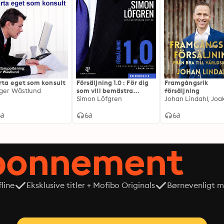
regelbundet om content marketing, e-handel och sökmo
rta eget som konsult
Försäljning 1.0 : För dig
Framgångsrik
ger Wästlund
som vill bemästra
försäljning
försäljning
Simon Löfgren
abonnement
line
Eksklusive titler + Mofibo Originals
Børnevenligt mi