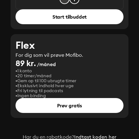
Start tilbuddet
Flex
For dig som vil prøve Mofibo.
89 kr.
/måned
1 konto
20 timer/måned
Gem op til 100 ubrugte timer
Eksklusivt indhold hver uge
Fri lytning til podcasts
Ingen binding
Prøv gratis
Har du en rabatkode?
Indtast koden her