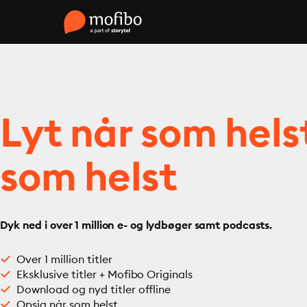
Lyt når som hels
som helst
Dyk ned i over 1 million e- og lydbøger samt podcasts.
Over 1 million titler
Eksklusive titler + Mofibo Originals
Download og nyd titler offline
Opsig når som helst