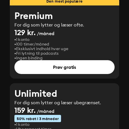
Den mest populære
Premium
For dig som lytter og læser ofte.
129 kr.
/måned
1 konto
100 timer/måned
Eksklusivt indhold hver uge
Fri lytning til podcasts
Ingen binding
Prøv gratis
Unlimited
For dig som lytter og læser ubegrænset.
159 kr.
/måned
50% rabat i 3 måneder
1 konto