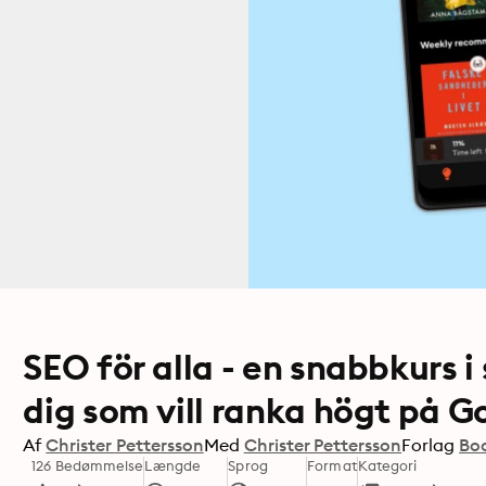
SEO för alla - en snabbkurs 
dig som vill ranka högt på G
Af
Christer Pettersson
Med
Christer Pettersson
Forlag
Bo
126 Bedømmelse
Længde
Sprog
Format
Kategori