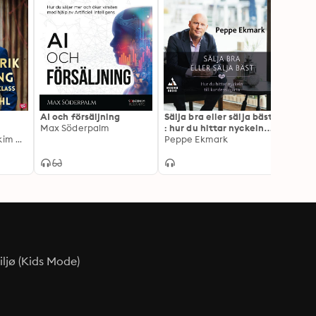
toroptimering.
AI och försäljning
Sälja bra eller sälja bäst
Refer
Max Söderpalm
: hur du hittar nyckeln
avgör
Johan Lindahl, Joakim Hedström
till kundens hjärta
Peppe Ekmark
dubbla
Bruce
ljø (Kids Mode)