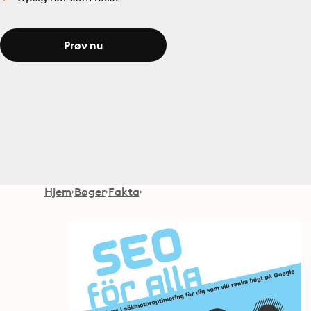
Prøv nu
Hjem
Bøger
Fakta