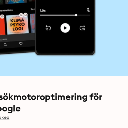
i sökmotoroptimering för
oogle
okea