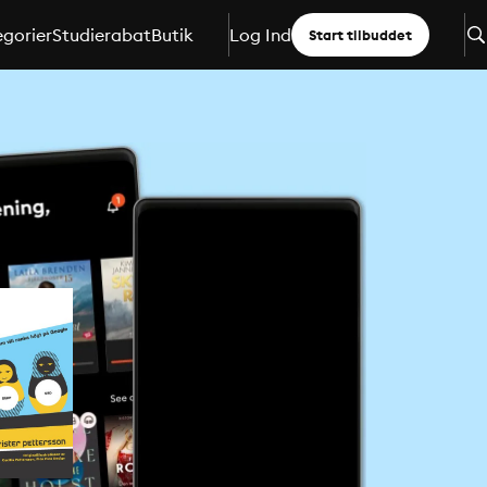
gorier
Studierabat
Butik
Log Ind
Start tilbuddet