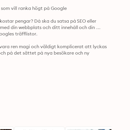
 som vill ranka högt på Google

t kostar pengar? Då ska du satsa på SEO eller 
med din webbplats och ditt innehåll och din 
gles träfflistor. 

 vara ren magi och väldigt komplicerat att lyckas 
och på det sättet på nya besökare och ny 
et viktigaste inom SEO inte alls svårt och det krävs 
som krävs är bara kunskap om hur Google rankar 
förändringar på din egen sajt.

la som har en webbplats borde ta till sig oavsett 
en kommun eller annan myndighet: alla tjänar på att 
knadsföring sedan 1998, samma år som Larry Page 
iversity. Han har skrivit nio böcker och föreläser 