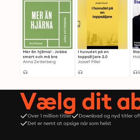
Mer än hjärna! : Jobba
I huvudet på en
Sta
smart och må bra
toppsäljare 2.0
Hol
Anna Zetterberg
Jozsef Piller
Vælg dit 
Over 1 million titler
Download og nyd titler off
Det er nemt at opsige når som helst