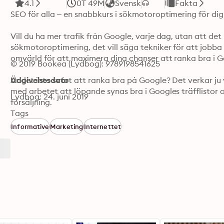
4.1
0T 49M
Svensk
Fakta
SEO för alla – en snabbkurs i sökmotoroptimering för dig
Vill du ha mer trafik från Google, varje dag, utan att de
sökmotoroptimering, det vill säga tekniker för att jobba 
omvärld för att maximera dina chanser att ranka bra i Goo
© 2019 Bookea (Lydbog): 9789198541625
Är det inte svårt att ranka bra på Google? Det verkar ju
Udgivelsesdato
med arbetet att löpande synas bra i Googles träfflistor 
Lydbog: 24. juni 2019
försäljning.

Tags
Enligt författaren Christer Pettersson är det mesta och d
Informative
Marketing
Internettet
ingen magi eller något trolleri för att ranka bra – det 
webbplatser och tid och kraft att genomföra nödvändiga 
SEO för alla är en snabbkurs i sökmotoroptimering som al
om du är en förening, ett litet eller stort företag eller 
synas bra på Google.

Christer Pettersson har jobbat med SEO och digital mar
och Sergey Brin startade sökmotorn Google på Stanford Un