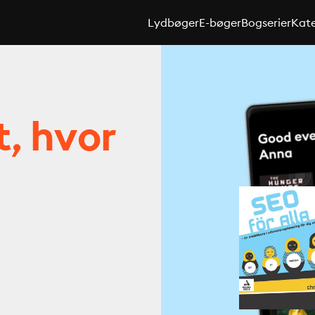
Lydbøger
E-bøger
Bogserier
Kate
t, hvor