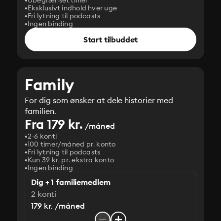
Ubegrænset timer
Eksklusivt indhold hver uge
Fri lytning til podcasts
Ingen binding
Start tilbuddet
Family
For dig som ønsker at dele historier med
familien.
Fra 179 kr.
/måned
2-6 konti
100 timer/måned pr. konto
Fri lytning til podcasts
Kun 39 kr. pr. ekstra konto
Ingen binding
Dig + 1 familiemedlem
2 konti
179 kr. /måned