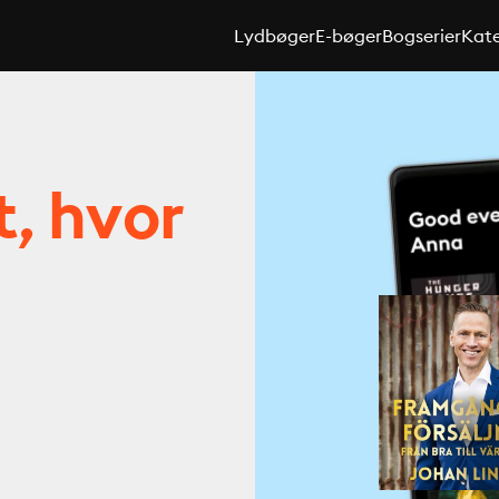
Lydbøger
E-bøger
Bogserier
Kate
t, hvor