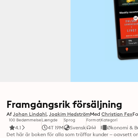
Framgångsrik försäljning
Af
Johan Lindahl
Joakim Hedström
Med
Christian Fex
Fo
100 Bedømmelse
Længde
Sprog
Format
Kategori
4.1
4T 19M
Svensk
Økonomi & Bu
Det här är boken för alla som träffar kunder – oavsett om d