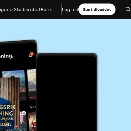
gorier
Studierabat
Butik
Log Ind
Start tilbuddet