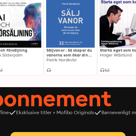
och försäljning
Säljvanor : Så skapar du
Starta eget som k
 Söderpalm
vanorna som ökar din
Holger Wästlund
försäljning
Patrik Nordkvist
abonnement
line
Eksklusive titler + Mofibo Originals
Børnevenligt mi