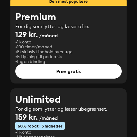
Den mest populære
Premium
For dig som lytter og læser ofte.
129 kr.
/måned
1 konto
100 timer/måned
Eksklusivt indhold hver uge
Fri lytning til podcasts
Ingen binding
Prøv gratis
Unlimited
For dig som lytter og læser ubegrænset.
159 kr.
/måned
50% rabat i 3 måneder
1 konto