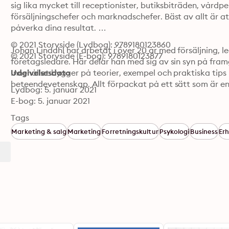
sig lika mycket till receptionister, butiksbiträden, vårdpe
försäljningschefer och marknadschefer. Bäst av allt är a
påverka dina resultat. 

© 2021 Storyside (Lydbog): 9789180123860
Johan Lindahl har arbetat i över 20 år med försäljning, 
© 2021 Storyside (E-bog): 9789180123877
företagsledare. Här delar han med sig av sin syn på fram
Innehållet bygger på teorier, exempel och praktiska tips
Udgivelsesdato
beteendevetenskap. Allt förpackat på ett sätt som är enkel
Lydbog: 5. januar 2021
E-bog: 5. januar 2021
Tags
Marketing & salg
Marketing
Forretningskultur
Psykologi
Business
Erh