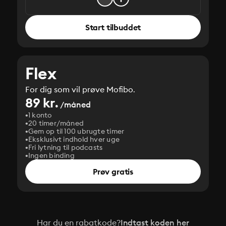
Start tilbuddet
Flex
For dig som vil prøve Mofibo.
89 kr.
/måned
1 konto
20 timer/måned
Gem op til 100 ubrugte timer
Eksklusivt indhold hver uge
Fri lytning til podcasts
Ingen binding
Prøv gratis
Har du en rabatkode?
Indtast koden her