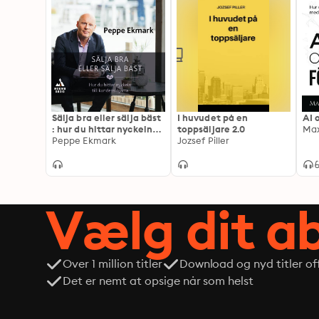
Sälja bra eller sälja bäst
I huvudet på en
AI 
: hur du hittar nyckeln
toppsäljare 2.0
Max
till kundens hjärta
Peppe Ekmark
Jozsef Piller
Vælg dit 
Over 1 million titler
Download og nyd titler off
Det er nemt at opsige når som helst