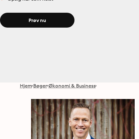
Prøv nu
Hjem
Bøger
Økonomi & Business