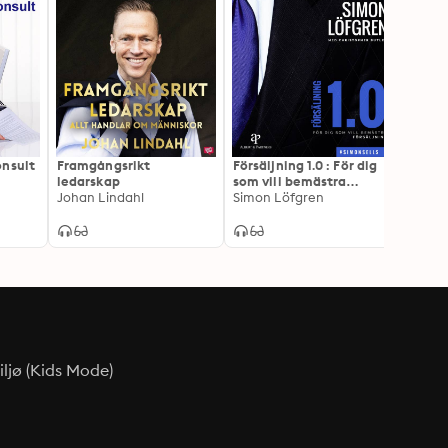
onsult
Framgångsrikt
Försäljning 1.0 : För dig
SEO fö
ledarskap
som vill bemästra
snabb
Johan Lindahl
försäljning
Simon Löfgren
sökmo
Christ
dig so
på Go
ljø (Kids Mode)