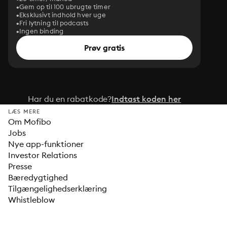
Gem op til 100 ubrugte timer
Eksklusivt indhold hver uge
Fri lytning til podcasts
Ingen binding
Prøv gratis
Har du en rabatkode?
Indtast koden her
LÆS MERE
Om Mofibo
Jobs
Nye app-funktioner
Investor Relations
Presse
Bæredygtighed
Tilgængelighedserklæring
Whistleblow