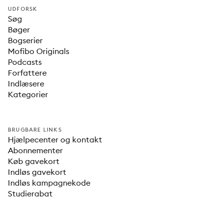
UDFORSK
Søg
Bøger
Bogserier
Mofibo Originals
Podcasts
Forfattere
Indlæsere
Kategorier
BRUGBARE LINKS
Hjælpecenter og kontakt
Abonnementer
Køb gavekort
Indløs gavekort
Indløs kampagnekode
Studierabat