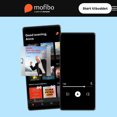
Start tilbuddet