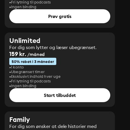
Fri lytning til podcasts
Ingen binding
Prøv gratis
Unlimited
For dig som lytter og læser ubegrænset.
159 kr.
/måned
50% rabat i 3 måneder
1 konto
Ubegrænset timer
Eksklusivt indhold hver uge
Fri lytning til podcasts
Ingen binding
Start tilbuddet
Family
For dig som ønsker at dele historier med