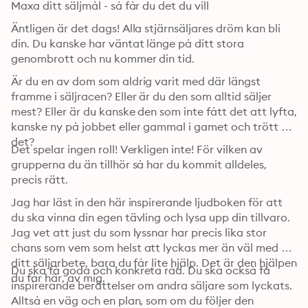
Maxa ditt säljmål - så får du det du vill
Äntligen är det dags! Alla stjärnsäljares dröm kan bli 
din. Du kanske har väntat länge på ditt stora 
genombrott och nu kommer din tid. 
Är du en av dom som aldrig varit med där längst 
framme i säljracen? Eller är du den som alltid säljer 
mest? Eller är du kanske den som inte fått det att lyfta, 
kanske ny på jobbet eller gammal i gamet och trött på 
det?
Det spelar ingen roll! Verkligen inte! För vilken av 
grupperna du än tillhör så har du kommit alldeles, 
precis rätt.
Jag har läst in den här inspirerande ljudboken för att 
du ska vinna din egen tävling och lysa upp din tillvaro. 
Jag vet att just du som lyssnar har precis lika stor 
chans som vem som helst att lyckas mer än väl med 
ditt säljarbete, bara du får lite hjälp. Det är den hjälpen 
Du ska få goda och konkreta råd. Du ska också få 
du får här, av mig.
inspirerande berättelser om andra säljare som lyckats. 
Alltså en väg och en plan, som om du följer den 