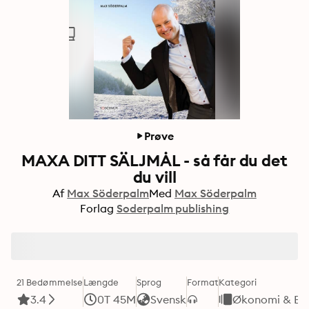
Prøve
MAXA DITT SÄLJMÅL - så får du det
du vill
Af
Max Söderpalm
Med
Max Söderpalm
Forlag
Soderpalm publishing
21 Bedømmelse
Længde
Sprog
Format
Kategori
3.4
0T 45M
Svensk
Økonomi & Bus