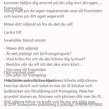
kommer hjälpa dig enormt på din väg mot din egen 
framgång.
Häng med på din egen inspirerande resa till framtiden 
och lyssna på ditt eget segervrål.
Maxa ditt säljmål så får du det du vill!
Lycka till!
Innehåller bland annat:
- Maxa ditt säljmål

- Är det jobbigt att bli framgångsrik?

- Vad krävs för att du ska känna dig lyckad?

- Bestäm när du vill att det ska vara klart

- Din resa till framtiden

Och mycket mer!
- Din plan till framgång

- Historien om säljaren Martin
Max Söderpalm är Sveriges mest kända säljtränare. 
Han har skrivit och talat in mer än 15 böcker och 
ljudböcker om försäljning och framgång. Max har 
grundat izonen.se, frizonen och platsen där mer än 15 
000 säljare hittar ny kraft och lär sig att sälja mer.
© 2019 Soderpalm publishing (Lydbog): 9789187093852