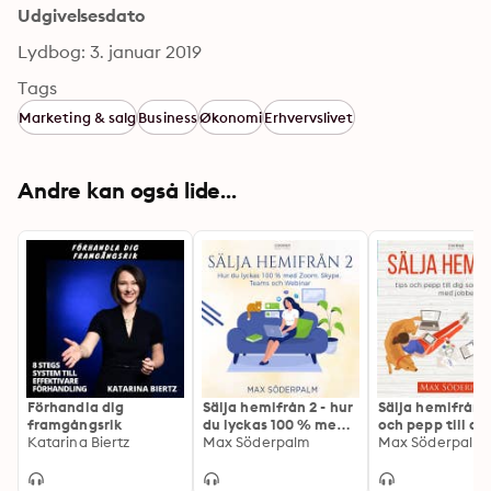
Udgivelsesdato
Lydbog: 3. januar 2019
Tags
Marketing & salg
Business
Økonomi
Erhvervslivet
Andre kan også lide...
Förhandla dig
Sälja hemifrån 2 - hur
Sälja hemifrån -
framgångsrik
du lyckas 100 % med
och pepp till di
Katarina Biertz
Zoom, Skype, Teams
Max Söderpalm
flyttar hem me
Max Söderpalm
och Webinar
jobbet