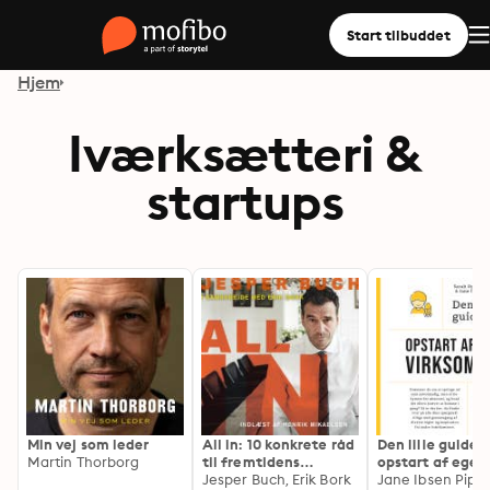
Start tilbuddet
Hjem
Iværksætteri &
startups
Min vej som leder
All in: 10 konkrete råd
Den lille guide t
Martin Thorborg
til fremtidens
opstart af egen
iværksætter
Jesper Buch, Erik Bork
virksomhed