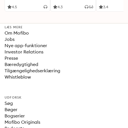
4.5
4.3
3.4
LÆS MERE
Om Mofibo
Jobs
Nye app-funktioner
Investor Relations
Presse
Bæredygtighed
Tilgængelighedserklæring
Whistleblow
UDFORSK
Søg
Bøger
Bogserier
Mofibo Originals