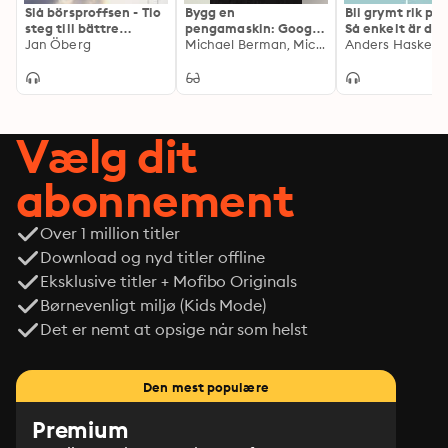
Slå börsproffsen - Tio
Bygg en
Bli grymt rik på 
sina beslut utifrån tekniska analyser eller allmän 
steg till bättre
pengamaskin: Google
Så enkelt är det
finansinformation. Även om boken innehåller en del 
aktieaffärer
Jan Öberg
AdWords för alla
Michael Berman, Michael Wahlgren
bli miljonär
Anders Haskel
avancerade resonemang och tips är det inte någon 
tekniskt komplicerad text. Den förmedlar insikter och 
avslöjar praktiska kunskaper som kan inspirera såväl 
nybörjare som luttrade finanshajar.
Vælg dit
abonnement
Over 1 million titler
Download og nyd titler offline
Eksklusive titler + Mofibo Originals
Børnevenligt miljø (Kids Mode)
Det er nemt at opsige når som helst
Den mest populære
Premium