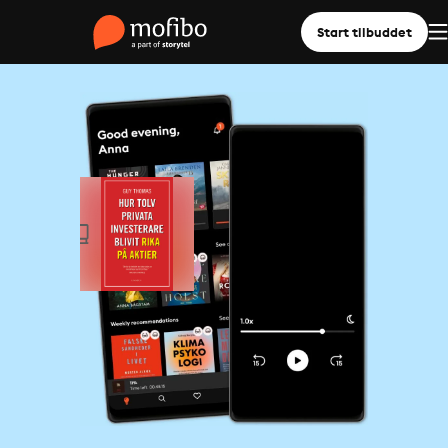
Start tilbuddet