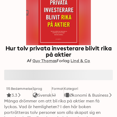
Hur tolv privata investerare blivit rika
på aktier
Af
Guy Thomas
Forlag
Lind & Co
115 Bedømmelse
Sprog
Format
Kategori
3.3
Svensk
Økonomi & Business
Många drömmer om att bli rika på aktier men få 
lyckas. Vad är hemligheten? I den här boken 
porträtteras tolv personer som alla skapat sig en 