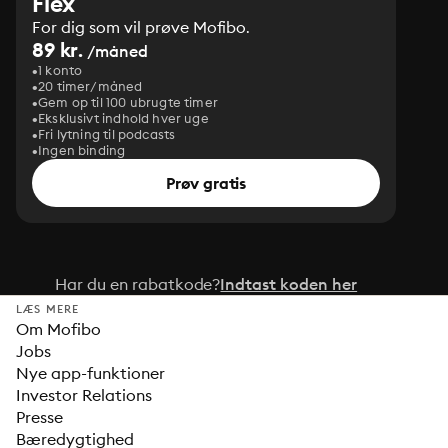
Flex
For dig som vil prøve Mofibo.
89 kr.
/måned
1 konto
20 timer/måned
Gem op til 100 ubrugte timer
Eksklusivt indhold hver uge
Fri lytning til podcasts
Ingen binding
Prøv gratis
Har du en rabatkode?
Indtast koden her
LÆS MERE
Om Mofibo
Jobs
Nye app-funktioner
Investor Relations
Presse
Bæredygtighed