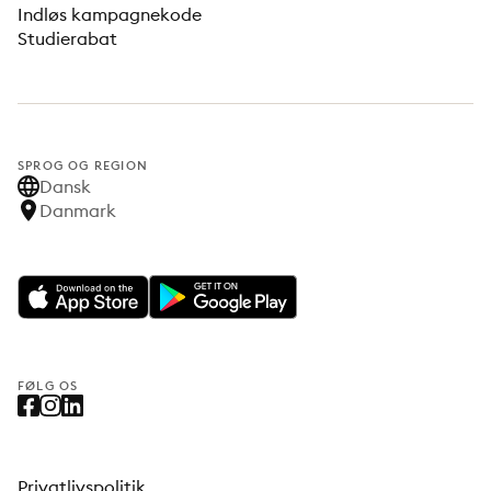
Indløs kampagnekode
Studierabat
SPROG OG REGION
Dansk
Danmark
FØLG OS
Privatlivspolitik