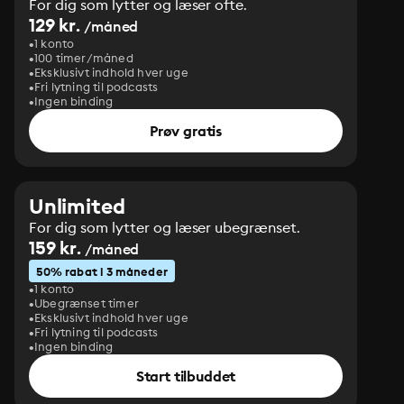
For dig som lytter og læser ofte.
129 kr.
/måned
1 konto
100 timer/måned
Eksklusivt indhold hver uge
Fri lytning til podcasts
Ingen binding
Prøv gratis
Unlimited
For dig som lytter og læser ubegrænset.
159 kr.
/måned
50% rabat i 3 måneder
1 konto
Ubegrænset timer
Eksklusivt indhold hver uge
Fri lytning til podcasts
Ingen binding
Start tilbuddet