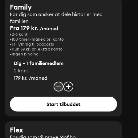
Family
For dig som ønsker at dele historier med
familien.
Fra 179 kr.
/måned
2-6 konti
100 timer/måned pr. konto
Fri lytning til podcasts
Kun 39 kr. pr. ekstra konto
Ingen binding
Dig + 1 familiemedlem
2 konti
179 kr. /måned
Start tilbuddet
Flex
For dig som vil prøve Mofibo.