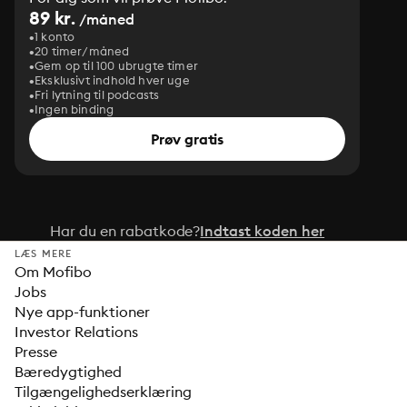
89 kr.
/måned
1 konto
20 timer/måned
Gem op til 100 ubrugte timer
Eksklusivt indhold hver uge
Fri lytning til podcasts
Ingen binding
Prøv gratis
Har du en rabatkode?
Indtast koden her
LÆS MERE
Om Mofibo
Jobs
Nye app-funktioner
Investor Relations
Presse
Bæredygtighed
Tilgængelighedserklæring