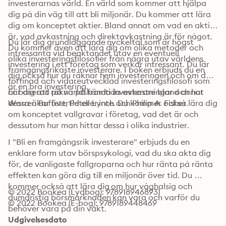
investerarnas värld. En värld som kommer att hjälpa 
dig på din väg till att bli miljonär. Du kommer att lära 
dig om konceptet aktier. Bland annat om vad en aktie 
är, vad avkastning och direktavkastning är för något. 
Du lär dig grundläggande nyckeltal som är högst 
Du kommer även att lära dig om olika metoder och 
intressanta vid beaktandet utav en eventuell 
olika investeringsfilosofier från några utav världens 
investering i ett företag som verkar intressant. Du lär 
framgångsrikaste investerare. I boken erbjuds du en 
dig också hur du räknar hem investeringen och om det 
förfinad och vidareutvecklad investeringsfilosofi som 
är en bra investering. 
är baserad på världskända investerare bland annat 
Lär dig att räkna på framtida avkastningar och hur 
dessa ökar övertid eller inte. Du kommer också lära dig 
Warren Buffett, Peter Lynch och Philip A. Fisher. 
om konceptet vallgravar i företag, vad det är och 
dessutom hur man hittar dessa i olika industrier. 
I "Bli en framgångsrik investerare" erbjuds du en 
enklare form utav börspsykologi, vad du ska akta dig 
för, de vanligaste fallgroparna och hur ränta på ränta 
effekten kan göra dig till en miljonär över tid. Du 
kommer också att lära dig om hur våghalsig och 
© 2022 Bookea (Lydbog): 9789189468931
dumdristig börsmarknaden kan vara och varför du 
© 2022 Bookea (E-bog): 9789189448469
behöver vara på din vakt.
Udgivelsesdato