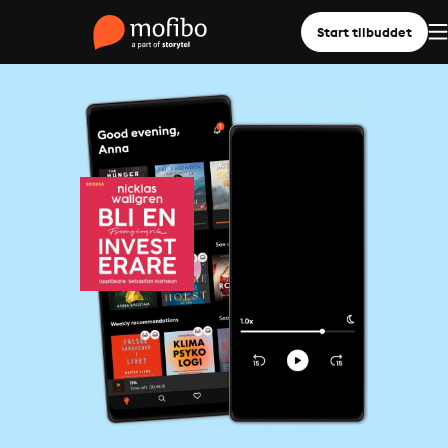
Start tilbuddet