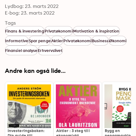
Lydbog: 23. marts 2022
E-bog: 23. marts 2022
Tags
Finans & investering
Privatøkonomi
Motivation & inspiration
Informative
Spar penge
Aktier
Privatøkonomi
Business
Økonomi
Finansiel analyse
Erhvervslivet
Andre kan også lide...
Investeringsboken:
Aktier : 3 steg till
Bygg en
Din guide till
ekonomiskt
pengamaskin: G