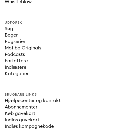
Whistleblow
UDFORSK
Søg
Bøger
Bogserier
Mofibo Originals
Podcasts
Forfattere
Indlæsere
Kategorier
BRUGBARE LINKS
Hjælpecenter og kontakt
Abonnementer
Køb gavekort
Indløs gavekort
Indløs kampagnekode