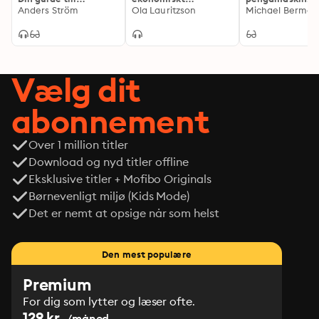
ekonomiskt
Anders Ström
oberoende
Ola Lauritzson
AdWords för all
oberoende
(uppdaterad utgåva)
Vælg dit
abonnement
Over 1 million titler
Download og nyd titler offline
Eksklusive titler + Mofibo Originals
Børnevenligt miljø (Kids Mode)
Det er nemt at opsige når som helst
Den mest populære
Premium
For dig som lytter og læser ofte.
129 kr.
/måned