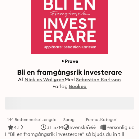
Prøve
Bli en framgångsrik investerare
Af
Nicklas Wallgren
Med
Sebastian Karlsson
Forlag
Bookea
144 Bedømmelse
Længde
Sprog
Format
Kategori
4.1
3T 57M
Svensk
Personlig udvi
I "Bli en framgångsrik investerare" så bjuds du in till 