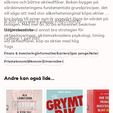
säkrare och bättre aktieaffärer. Boken bygger på 
värdeinvesteringens fundamentala grundprinciper, det 
vill säga att med stor säkerhetsmarginal köpa aktier i 
bra bolag till priser som är avsevärt lägre än värdet på 
© 2017 Storyside (Lydbog): 9789177619130
bolagen. Med mer än 30 års erfarenhet beskriver 
författaren bland annat bra strategier för 
Udgivelsesdato
aktieplaceringar, aktiemarknadens psykologi, timing 
Lydbog: 1. juni 2017
vid aktieaffärer, köp av aktier med hög 
säkerhetsmarginal och att köpa när det är aktierea.
Tags
Finans & investering
Informative
Karriere
Spar penge
Aktier
Privatøkonomi
Økonomi
Erhvervslivet
Andre kan også lide...