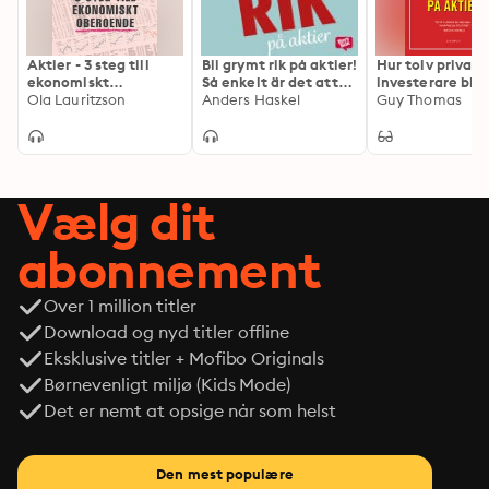
Aktier - 3 steg till
Bli grymt rik på aktier!
Hur tolv privata
ekonomiskt
Så enkelt är det att
investerare blivi
oberoende
Ola Lauritzson
bli miljonär
Anders Haskel
på aktier
Guy Thomas
Vælg dit
abonnement
Over 1 million titler
Download og nyd titler offline
Eksklusive titler + Mofibo Originals
Børnevenligt miljø (Kids Mode)
Det er nemt at opsige når som helst
Den mest populære