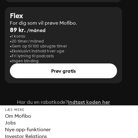
Flex
For dig som vil prøve Mofibo.
89 kr.
/måned
1 konto
20 timer/måned
Gem op til 100 ubrugte timer
Eksklusivt indhold hver uge
Fri lytning til podcasts
Ingen binding
Prøv gratis
Har du en rabatkode?
Indtast koden her
LÆS MERE
Om Mofibo
Jobs
Nye app-funktioner
Investor Relations