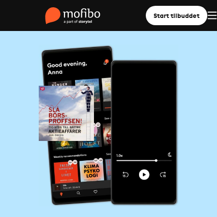
Start tilbuddet