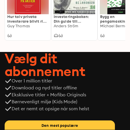
systemet och Wall Street-börsen. Tio år senare hade 
deras företag Pan Capital tjänat över 4 miljarder

Hur tolv privata
Investeringsboken:
Bygg en
kronor på aktier.
investerare blivit rika
Din guide till
pengamaskin: G
på aktier
Guy Thomas
ekonomiskt
Anders Ström
AdWords för all
oberoende
Vælg dit
abonnement
Over 1 million titler
Download og nyd titler offline
Eksklusive titler + Mofibo Originals
Børnevenligt miljø (Kids Mode)
Det er nemt at opsige når som helst
Den mest populære