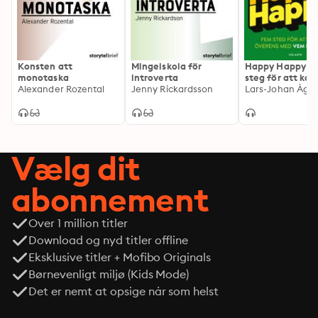
vara riktigt enkla att ta itu med. 

Kursen bygger på vetenskapliga studier från ledande 
forskare inom motivation, målsättning och 
prokrastinering. Du kommer att få ta del av övningar 
Konsten att
Mingelskola för
Happy Happy –
och behandlingsprinciper från kognitiv beteendeterapi 
monotaska
introverta
steg för att k
Alexander Rozental
Jenny Rickardsson
överens med v
Lars-Johan Åge
inom bland annat stresshantering och prokrastinering.
helst
Vælg dit
abonnement
Over 1 million titler
Download og nyd titler offline
Eksklusive titler + Mofibo Originals
Børnevenligt miljø (Kids Mode)
Det er nemt at opsige når som helst