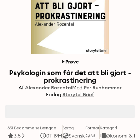
Prøve
Psykologin som får det att bli gjort -
prokrastinering
Af
Alexander Rozental
Med
Per Runhammar
Forlag
Storytel Brief
831 Bedømmelse
Længde
Sprog
Format
Kategori
3.5
0T 19M
Svensk
Økonomi & Bu