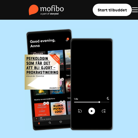
Start tilbuddet