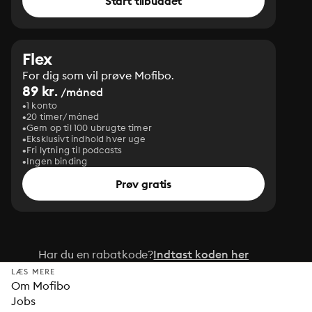
Start tilbuddet
Flex
For dig som vil prøve Mofibo.
89 kr.
/måned
1 konto
20 timer/måned
Gem op til 100 ubrugte timer
Eksklusivt indhold hver uge
Fri lytning til podcasts
Ingen binding
Prøv gratis
Har du en rabatkode?
Indtast koden her
LÆS MERE
Om Mofibo
Jobs