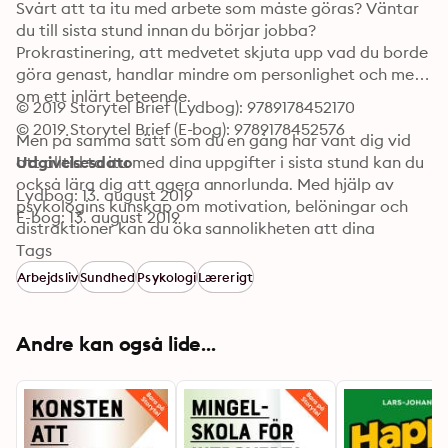
Svårt att ta itu med arbete som måste göras? Väntar 
du till sista stund innan du börjar jobba? 
Prokrastinering, att medvetet skjuta upp vad du borde 
göra genast, handlar mindre om personlighet och mer 
om ett inlärt beteende. 

© 2019 Storytel Brief (Lydbog): 9789178452170
© 2019 Storytel Brief (E-bog): 9789178452576
Men på samma sätt som du en gång har vant dig vid 
att alltid ta itu med dina uppgifter i sista stund kan du 
Udgivelsesdato
också lära dig att agera annorlunda. Med hjälp av 
Lydbog: 13. august 2019
psykologins kunskap om motivation, belöningar och 
E-bog: 13. august 2019
distraktioner kan du öka sannolikheten att dina 
uppgifter blir gjorda – i tid. 

Tags
Arbejdsliv
Sundhed
Psykologi
Lærerigt
I den här kursen får du praktiska tips på hur du kan 
ändra invanda beteendemönster, samt hur du genom 
bättre struktur, tidsplanering och problemlösning 
Andre kan også lide...
lättare når dina mål. Att bli klar med saker och ting i 
tid behöver faktiskt inte alltid kräva så stor 
ansträngning. Tar du hjälp av dina vänner och tar täta 
och uppmuntrande raster kan dessa uppgifter faktiskt 