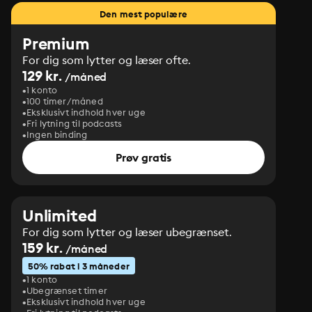
Den mest populære
Premium
For dig som lytter og læser ofte.
129 kr.
/måned
1 konto
100 timer/måned
Eksklusivt indhold hver uge
Fri lytning til podcasts
Ingen binding
Prøv gratis
Unlimited
For dig som lytter og læser ubegrænset.
159 kr.
/måned
50% rabat i 3 måneder
1 konto
Ubegrænset timer
Eksklusivt indhold hver uge