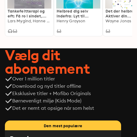
kendskab, i alt fra afspændingsøvelser, energihealing, 
Tankefeltterapi og
Helbred dig selv
Det der helbrede
bekræftelser, visualiseringer og meditationer til brug af 
eft: Få ro i sindet,
indefra: Lyt til
Aktiver din
både æteriske olier, krystaller og sten.
fred i hjertet og
Lars Mygind, Hanne Heilesen
kroppens hemmelige
Henry Grayson
selvhelbredend
Wayne Jonas
lethed i kroppen
sprog, og overvind de
kraft med det b
psykologiske
fra konventione
forhindringer, der
alternativ beha
står i vejen for din
sundhed
Vælg dit
abonnement
Over 1 million titler
Download og nyd titler offline
Eksklusive titler + Mofibo Originals
Børnevenligt miljø (Kids Mode)
Det er nemt at opsige når som helst
Den mest populære