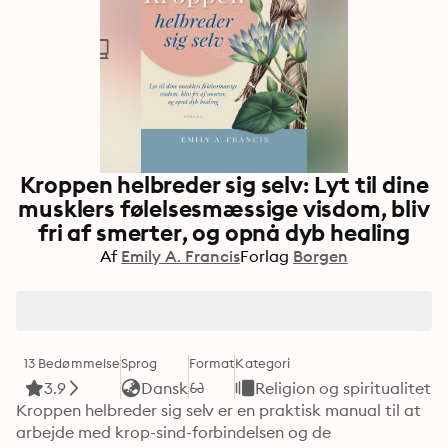
Kroppen helbreder sig selv: Lyt til dine
musklers følelsesmæssige visdom, bliv
fri af smerter, og opnå dyb healing
Af
Emily A. Francis
Forlag
Borgen
13 Bedømmelse
Sprog
Format
Kategori
3.9
Dansk
Religion og spiritualitet
Kroppen helbreder sig selv er en praktisk manual til at 
arbejde med krop-sind-forbindelsen og de 