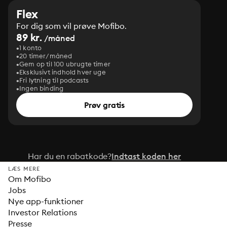
Flex
For dig som vil prøve Mofibo.
89 kr.
/måned
1 konto
20 timer/måned
Gem op til 100 ubrugte timer
Eksklusivt indhold hver uge
Fri lytning til podcasts
Ingen binding
Prøv gratis
Har du en rabatkode?
Indtast koden her
LÆS MERE
Om Mofibo
Jobs
Nye app-funktioner
Investor Relations
Presse