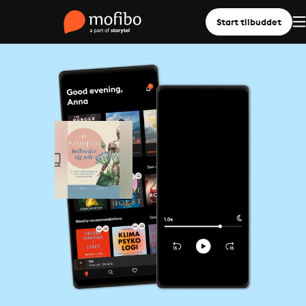
Start tilbuddet