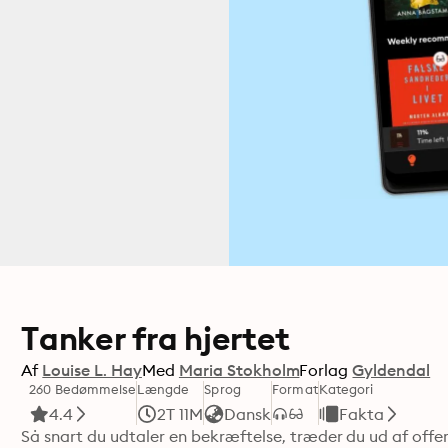
Tanker fra hjertet
Af
Louise L. Hay
Med
Maria Stokholm
Forlag
Gyldendal
260 Bedømmelse
Længde
Sprog
Format
Kategori
4.4
2T 11M
Dansk
Fakta
Så snart du udtaler en bekræftelse, træder du ud af offer