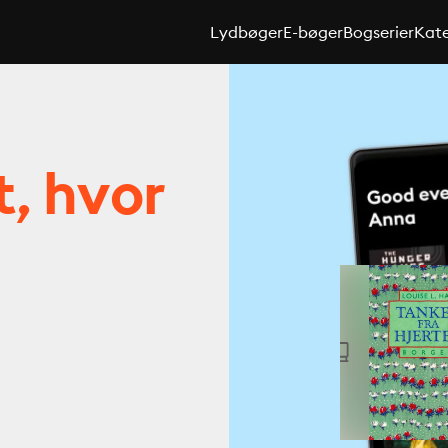
Lydbøger
E-bøger
Bogserier
Kate
t, hvor