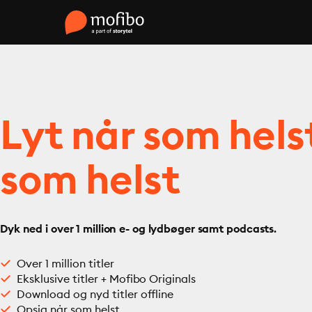
Lyt når som hels
som helst
Dyk ned i over 1 million e- og lydbøger samt podcasts.
Over 1 million titler
Eksklusive titler + Mofibo Originals
Download og nyd titler offline
Opsig når som helst