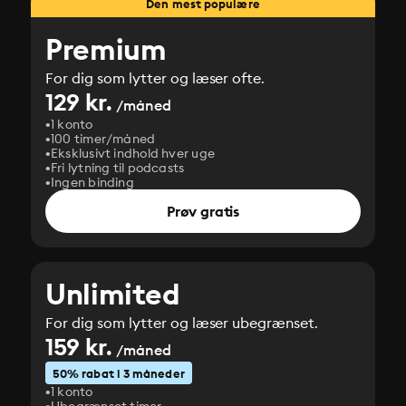
Den mest populære
Premium
For dig som lytter og læser ofte.
129 kr.
/måned
1 konto
100 timer/måned
Eksklusivt indhold hver uge
Fri lytning til podcasts
Ingen binding
Prøv gratis
Unlimited
For dig som lytter og læser ubegrænset.
159 kr.
/måned
50% rabat i 3 måneder
1 konto