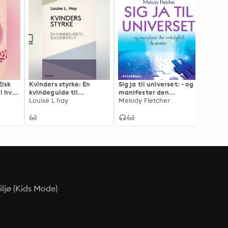
Elsk
Kvinders styrke: En
Sig ja til universet: - og
Livet 
il hver
kvindeguide til
manifester den
prakti
succesrigt liv
Louise L hay
virkelighed, du ønsker
Melody Fletcher
reali
Gill E
ljø (Kids Mode)