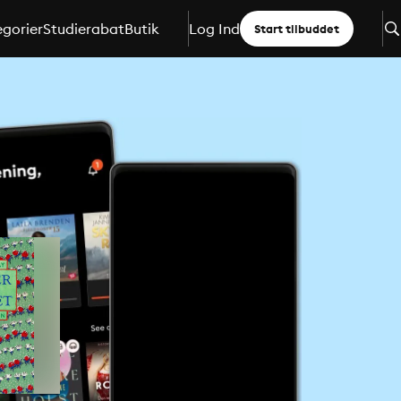
gorier
Studierabat
Butik
Log Ind
Start tilbuddet