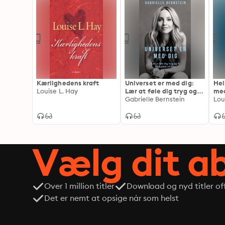
Kærlighedens kraft
Universet er med dig:
Hel
Louise L. Hay
Lær at føle dig tryg og
med
få fuld tillid til livet
Gabrielle Bernstein
bek
Lou
Vælg dit 
Over 1 million titler
Download og nyd titler off
Det er nemt at opsige når som helst