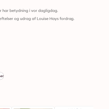
En bog fuld af livskloge betragtninger om alle de ting, der har betydning i vor dagligdag. 
ftelser og udrag af Louise Hays fordrag.
ser