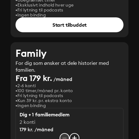
Ubegrænset timer
Eksklusivt indhold hver uge
Fri lytning til podcasts
Ingen binding
Start tilbuddet
Family
For dig som ønsker at dele historier med
familien.
Fra 179 kr.
/måned
2-6 konti
100 timer/måned pr. konto
Fri lytning til podcasts
Kun 39 kr. pr. ekstra konto
Ingen binding
Dig + 1 familiemedlem
2 konti
179 kr. /måned