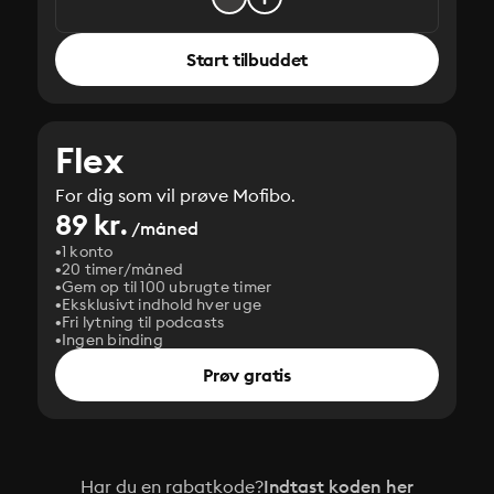
Start tilbuddet
Flex
For dig som vil prøve Mofibo.
89 kr.
/måned
1 konto
20 timer/måned
Gem op til 100 ubrugte timer
Eksklusivt indhold hver uge
Fri lytning til podcasts
Ingen binding
Prøv gratis
Har du en rabatkode?
Indtast koden her