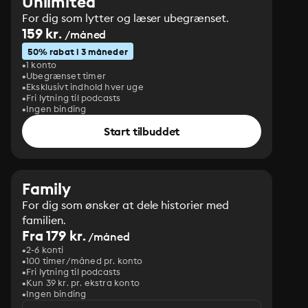
Unlimited
For dig som lytter og læser ubegrænset.
159 kr.
/måned
50% rabat i 3 måneder
1 konto
Ubegrænset timer
Eksklusivt indhold hver uge
Fri lytning til podcasts
Ingen binding
Start tilbuddet
Family
For dig som ønsker at dele historier med
familien.
Fra 179 kr.
/måned
2-6 konti
100 timer/måned pr. konto
Fri lytning til podcasts
Kun 39 kr. pr. ekstra konto
Ingen binding