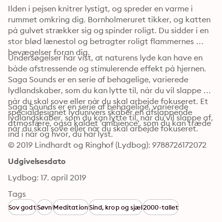
Ilden i pejsen knitrer lystigt, og spreder en varme i 
rummet omkring dig. Bornholmeruret tikker, og katten 
på gulvet strækker sig og spinder roligt. Du sidder i en 
stor blød lænestol og betragter roligt flammernes 
bevægelser foran dig.
Undersøgelser har vist, at naturens lyde kan have en 
både afstressende og stimulerende effekt på hjernen. 
Saga Sounds er en serie af behagelige, varierede 
lydlandskaber, som du kan lytte til, når du vil slappe af, 
når du skal sove eller når du skal arbejde fokuseret. Et 
Saga Sounds er en serie af behagelige, varierede 
specialdesignet lydunivers skaber en afslappende 
lydlandskaber, som du kan lytte til, når du vil slappe af, 
atmosfære, også kaldet 'ambience', som du kan træde 
når du skal sove eller når du skal arbejde fokuseret.
ind i når og hvor, du har lyst.
© 2019 Lindhardt og Ringhof (Lydbog): 9788726172072
Udgivelsesdato
Lydbog: 17. april 2019
Tags
Sov godt
Søvn
Meditation
Sind, krop og sjæl
2000-tallet