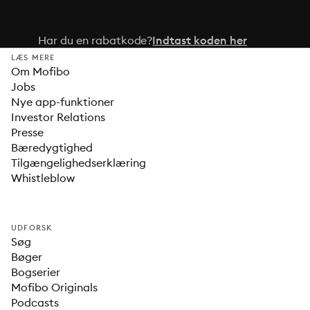
Har du en rabatkode?
Indtast koden her
LÆS MERE
Om Mofibo
Jobs
Nye app-funktioner
Investor Relations
Presse
Bæredygtighed
Tilgængelighedserklæring
Whistleblow
UDFORSK
Søg
Bøger
Bogserier
Mofibo Originals
Podcasts