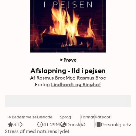
Prøve
Afslapning - Ild i pejsen
Af
Rasmus Broe
Med
Rasmus Broe
Forlag
Lindhardt og Ringhof
14 Bedømmelse
Længde
Sprog
Format
Kategori
3.1
4T 29M
Dansk
Personlig udvik
Stress af med naturens lyde!