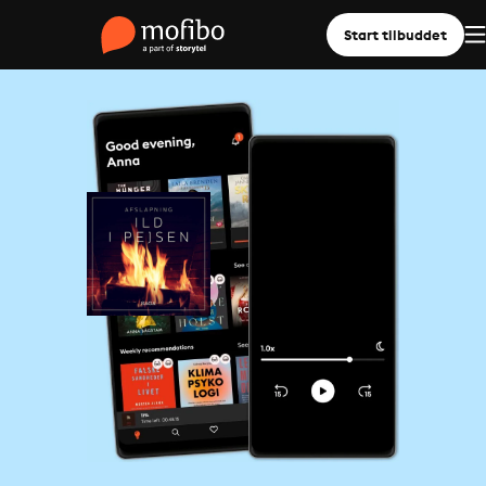
Start tilbuddet