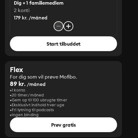
Dig + 1 familiemedlem
2 konti
179 kr. /måned
Start tilbuddet
Flex
For dig som vil prøve Mofibo.
89 kr.
/måned
1 konto
20 timer/måned
Gem op til 100 ubrugte timer
Eksklusivt indhold hver uge
Fri lytning til podcasts
Ingen binding
Prøv gratis