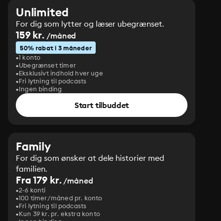
Unlimited
For dig som lytter og læser ubegrænset.
159 kr.
/måned
50% rabat i 3 måneder
1 konto
Ubegrænset timer
Eksklusivt indhold hver uge
Fri lytning til podcasts
Ingen binding
Start tilbuddet
Family
For dig som ønsker at dele historier med
familien.
Fra 179 kr.
/måned
2-6 konti
100 timer/måned pr. konto
Fri lytning til podcasts
Kun 39 kr. pr. ekstra konto