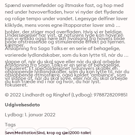
Spænd svømmefødder og iltmaske fast, og hop med 
ned under havoverfladen, hvor vi nyder det flydende 
og rolige tempo under vandet. Legesyge delfiner laver 
kliklyde, mens vores egne iltapparater laver små 
bobler, der stiger mod overfladen. Hvis vi er heldige, 
Undersøgelser har vist, at naturens lyde kan have en 
kan vi endda også høre lidt hvalsang fra havets blide 
både afstressende og stimulerende effekt på hjernen. 
kæmper. 
Afslapning fra Saga Talks er en serie af behagelige, 
varierede lydlandskaber, som du kan lytte til, når du vil 
slappe af, når du skal sove eller når du skal arbejde 
Afslapning fra Saga Talks er en serie af behagelige, 
fokuseret. Et specialdesignet lydunivers skaber en 
afslappende lydlandskaber, som du kan lytte til, når du 
afslappende atmosfære, også kaldet 'ambience', som 
vil slappe af, når du skal sove, eller når du skal arbejde 
du kan træde ind i når og hvor, du har lyst.
fokuseret.
© 2022 Lindhardt og Ringhof (Lydbog): 9788728209851
Udgivelsesdato
Lydbog: 1. januar 2022
Tags
Søvn
Meditation
Sind, krop og sjæl
2000-tallet