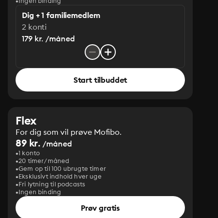
Ingen binding
Dig + 1 familiemedlem
2 konti
179 kr. /måned
Start tilbuddet
Flex
For dig som vil prøve Mofibo.
89 kr.
/måned
1 konto
20 timer/måned
Gem op til 100 ubrugte timer
Eksklusivt indhold hver uge
Fri lytning til podcasts
Ingen binding
Prøv gratis