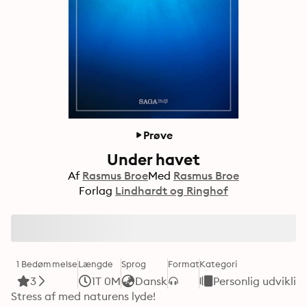
Prøve
Under havet
Af
Rasmus Broe
Med
Rasmus Broe
Forlag
Lindhardt og Ringhof
1 Bedømmelse
Længde
Sprog
Format
Kategori
3
1T 0M
Dansk
Personlig udviklin
Stress af med naturens lyde!