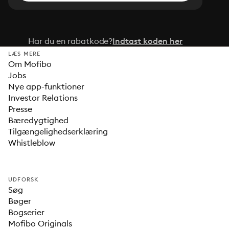
Har du en rabatkode?
Indtast koden her
LÆS MERE
Om Mofibo
Jobs
Nye app-funktioner
Investor Relations
Presse
Bæredygtighed
Tilgængelighedserklæring
Whistleblow
UDFORSK
Søg
Bøger
Bogserier
Mofibo Originals