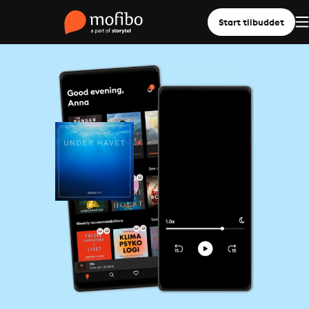
Start tilbuddet