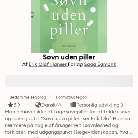
Søvn uden piller
Af
Erik Olaf Hansen
Forlag
Saga Egmont
1 Bedømmelse
Sprog
Format
Kategori
3
Dansk
Personlig udvikling
Man behøver ikke at tage sovepiller for at falde i søvn 
og sove godt. I "Søvn uden piller" ser Erik Olaf-Hansen 
nærmere på nogle af årsagerne til søvnløshed og 
forklarer, med udgangspunkt i lægevidenskaben, hvad 