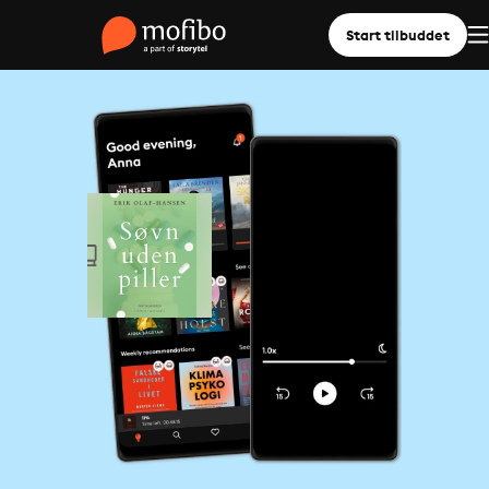
Start tilbuddet