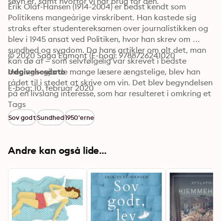
søvn er, samt hvorfor vi har brug for den.
Erik Olaf-Hansen (1914-2004) er bedst kendt som 
Politikens mangeårige vinskribent. Han kastede sig 
straks efter studentereksamen over journalistikken og 
blev i 1945 ansat ved Politiken, hvor han skrev om 
sundhed og sygdom. Da hans artikler om alt det, man 
© 2020 Saga Egmont (E-bog): 9788726241020
kan dø af – som selvfølgelig var skrevet i bedste 
mening – gjorde mange læsere ængstelige, blev han 
Udgivelsesdato
rådet til i stedet at skrive om vin. Det blev begyndelsen 
E-bog: 10. februar 2020
på en livslang interesse, som har resulteret i omkring et 
halvt hundrede bøger om blandt andet vin og 
Tags
livsglæde. Erik Olaf-Hansen er derudover forfatter til 
Sov godt
Sundhed
1950'erne
et par romaner.
Andre kan også lide...