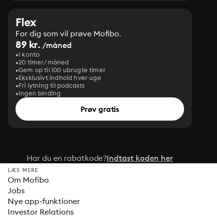
Flex
For dig som vil prøve Mofibo.
89 kr.
/måned
1 konto
20 timer/måned
Gem op til 100 ubrugte timer
Eksklusivt indhold hver uge
Fri lytning til podcasts
Ingen binding
Prøv gratis
Har du en rabatkode?
Indtast koden her
LÆS MERE
Om Mofibo
Jobs
Nye app-funktioner
Investor Relations