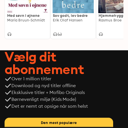
Med søvn i øjnene
Sov godt, lev bedre
Hjemmehygge
Maria Bruun-Schmidt
Erik Olaf Hansen
Rasmus Broe
Vælg dit
abonnement
Over 1 million titler
Download og nyd titler offline
Eksklusive titler + Mofibo Originals
Børnevenligt miljø (Kids Mode)
Det er nemt at opsige når som helst
Den mest populære