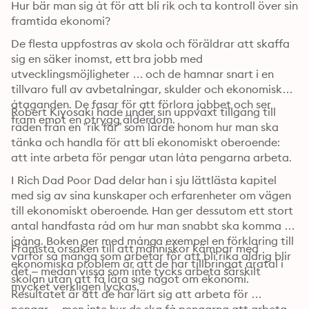
Hur bär man sig åt för att bli rik och ta kontroll över sin 
framtida ekonomi?
De flesta uppfostras av skola och föräldrar att skaffa 
sig en säker inomst, ett bra jobb med 
utvecklingsmöjligheter … och de hamnar snart i en 
tillvaro full av avbetalningar, skulder och ekonomiska 
åtaganden. De fasar för att förlora jobbet och ser 
Robert Kiyosaki hade under sin uppväxt tillgång till 
fram emot en otrygg ålderdom.
råden från en ”rik far” som lärde honom hur man ska 
tänka och handla för att bli ekonomiskt oberoende: 
att inte arbeta för pengar utan låta pengarna arbeta.
I Rich Dad Poor Dad delar han i sju lättlästa kapitel 
med sig av sina kunskaper och erfarenheter om vägen 
till ekonomiskt oberoende. Han ger dessutom ett stort 
antal handfasta råd om hur man snabbt ska komma 
igång. Boken ger med många exempel en förklaring till 
Främsta orsaken till att människor kämpar med 
varför så många som arbetar för att bli rika aldrig blir 
ekonomiska problem är att de har tillbringat åratal i 
det – medan vissa som inte tycks arbeta särskilt 
skolan utan att få lära sig något om ekonomi. 
mycket verkligen lyckas.
Resultatet är att de har lärt sig att arbeta för 