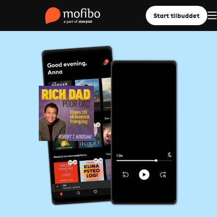
Start tilbuddet