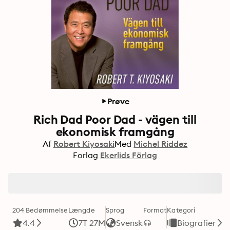
Prøve
Rich Dad Poor Dad - vägen till
ekonomisk framgång
Af
Robert Kiyosaki
Med
Michel Riddez
Forlag
Ekerlids Förlag
204 Bedømmelse
Længde
Sprog
Format
Kategori
4.4
7T 27M
Svensk
Biografier