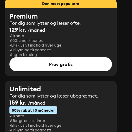
Den mest populære
Premium
For dig som lytter og læser ofte.
129 kr.
/måned
1 konto
100 timer/måned
Eksklusivt indhold hver uge
Fri lytning til podcasts
Ingen binding
Prøv gratis
Unlimited
For dig som lytter og læser ubegrænset.
159 kr.
/måned
50% rabat i 3 måneder
1 konto
Ubegrænset timer
Eksklusivt indhold hver uge
Fri lytning til podcasts