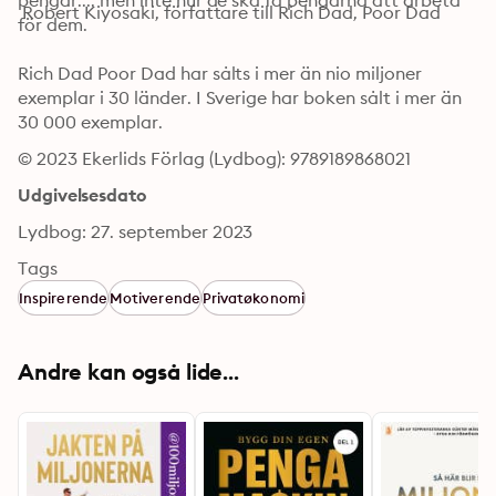
pengar.... men inte hur de ska få pengarna att arbeta 
 Robert Kiyosaki, författare till Rich Dad, Poor Dad
för dem.
Rich Dad Poor Dad har sålts i mer än nio miljoner 
exemplar i 30 länder. I Sverige har boken sålt i mer än 
30 000 exemplar.
© 2023 Ekerlids Förlag (Lydbog): 9789189868021
Udgivelsesdato
Lydbog: 27. september 2023
Tags
Inspirerende
Motiverende
Privatøkonomi
Andre kan også lide...