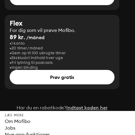
Flex
For dig som vil prøve Mofibo.
89 kr.
/måned
1 konto
20 timer/måned
Gem op til 100 ubrugte timer
Eksklusivt indhold hver uge
Fri lytning til podcasts
Ingen binding
Prøv gratis
Har du en rabatkode?
Indtast koden her
LÆS MERE
Om Mofibo
Jobs
Nye app-funktioner