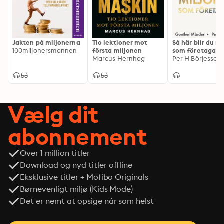
Jakten på miljonerna
Tio lektioner mot
Så här blir du m
100miljonersmannen
första miljonen
som företagare
Marcus Hernhag
Vælg dit
abonnement
Over 1 million titler
Download og nyd titler offline
Eksklusive titler + Mofibo Originals
Børnevenligt miljø (Kids Mode)
Det er nemt at opsige når som helst