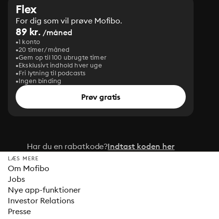
Flex
For dig som vil prøve Mofibo.
89 kr.
/måned
1 konto
20 timer/måned
Gem op til 100 ubrugte timer
Eksklusivt indhold hver uge
Fri lytning til podcasts
Ingen binding
Prøv gratis
Har du en rabatkode?
Indtast koden her
LÆS MERE
Om Mofibo
Jobs
Nye app-funktioner
Investor Relations
Presse