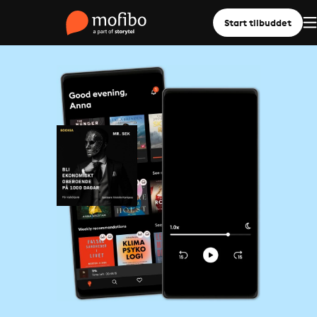
Start tilbuddet