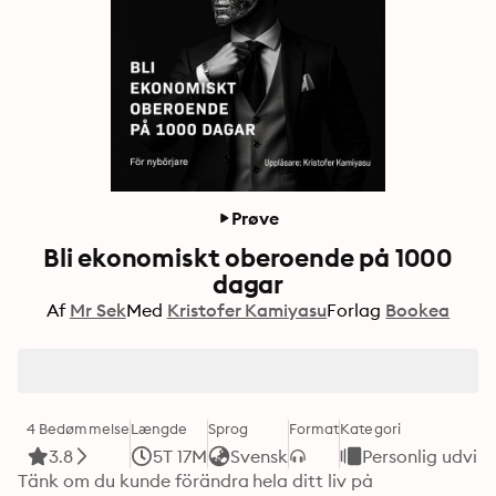
Prøve
Bli ekonomiskt oberoende på 1000
dagar
Af
Mr Sek
Med
Kristofer Kamiyasu
Forlag
Bookea
4 Bedømmelse
Længde
Sprog
Format
Kategori
3.8
5T 17M
Svensk
Personlig udvikl
Tänk om du kunde förändra hela ditt liv på 