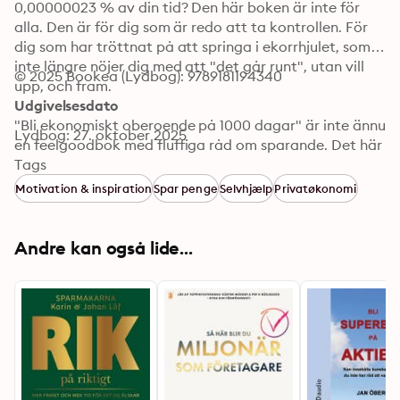
0,00000023 % av din tid? Den här boken är inte för 
alla. Den är för dig som är redo att ta kontrollen. För 
dig som har tröttnat på att springa i ekorrhjulet, som 
inte längre nöjer dig med att "det går runt", utan vill 
© 2025 Bookea (Lydbog): 9789181194340
upp, och fram.

Udgivelsesdato
"Bli ekonomiskt oberoende på 1000 dagar" är inte ännu 
Lydbog: 27. oktober 2025
en feelgoodbok med fluffiga råd om sparande. Det här 
är en spark i baken, ett konkret träningsprogram för 
Tags
din ekonomiska intelligens (EIQ).
Motivation & inspiration
Spar penge
Selvhjælp
Privatøkonomi
Andre kan også lide...