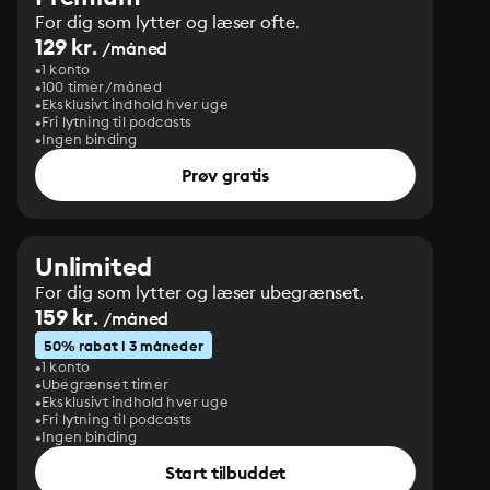
For dig som lytter og læser ofte.
129 kr.
/måned
1 konto
100 timer/måned
Eksklusivt indhold hver uge
Fri lytning til podcasts
Ingen binding
Prøv gratis
Unlimited
For dig som lytter og læser ubegrænset.
159 kr.
/måned
50% rabat i 3 måneder
1 konto
Ubegrænset timer
Eksklusivt indhold hver uge
Fri lytning til podcasts
Ingen binding
Start tilbuddet