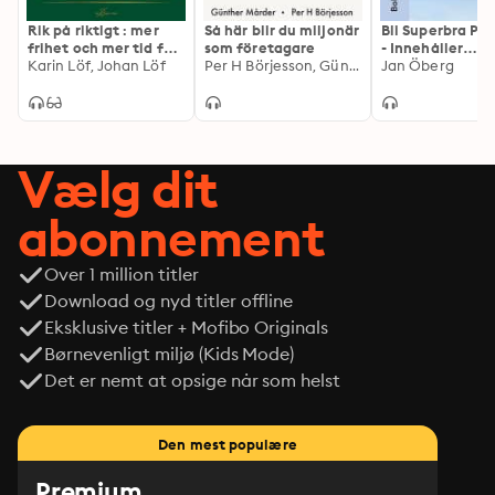
Rik på riktigt : mer
Så här blir du miljonär
Bli Superbra På 
frihet och mer tid för
som företagare
- Innehåller
det du älskar
Karin Löf, Johan Löf
Per H Börjesson, Günther Mårder
kunskaper du in
Jan Öberg
råd att vara uta
(Oavkortad)
Vælg dit
abonnement
Over 1 million titler
Download og nyd titler offline
Eksklusive titler + Mofibo Originals
Børnevenligt miljø (Kids Mode)
Det er nemt at opsige når som helst
Den mest populære
Premium