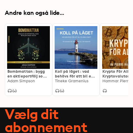
Andre kan også lide...
Bombmattan : bygg
Koll på läget : vad
Krypto För Alla 
en aktieportfölj som
behövs för att bli en
Kryptovalutor
betalar varje vecka
Adam Simpson
bra chef?
Tineke Gramenius
förklarat på ett
Hammar Pierre
enkelt sätt
Vælg dit
abonnement