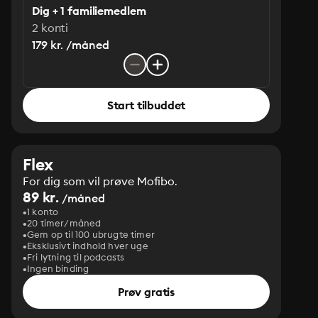
Dig + 1 familiemedlem
2 konti
179 kr. /måned
Start tilbuddet
Flex
For dig som vil prøve Mofibo.
89 kr.
/måned
1 konto
20 timer/måned
Gem op til 100 ubrugte timer
Eksklusivt indhold hver uge
Fri lytning til podcasts
Ingen binding
Prøv gratis