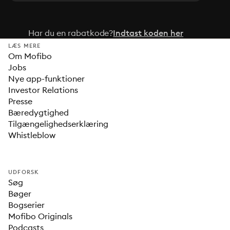
Har du en rabatkode?
Indtast koden her
LÆS MERE
Om Mofibo
Jobs
Nye app-funktioner
Investor Relations
Presse
Bæredygtighed
Tilgængelighedserklæring
Whistleblow
UDFORSK
Søg
Bøger
Bogserier
Mofibo Originals
Podcasts