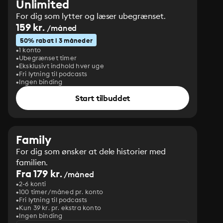
Unlimited
For dig som lytter og læser ubegrænset.
159 kr.
/måned
50% rabat i 3 måneder
1 konto
Ubegrænset timer
Eksklusivt indhold hver uge
Fri lytning til podcasts
Ingen binding
Start tilbuddet
Family
For dig som ønsker at dele historier med
familien.
Fra 179 kr.
/måned
2-6 konti
100 timer/måned pr. konto
Fri lytning til podcasts
Kun 39 kr. pr. ekstra konto
Ingen binding