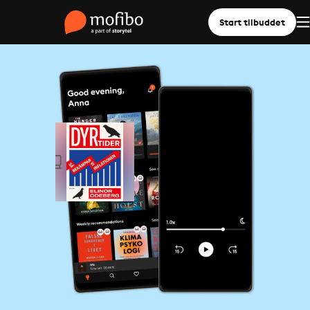
Start tilbuddet