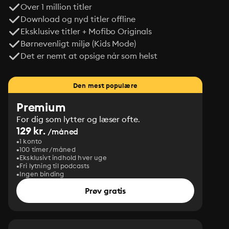
Over 1 million titler
Download og nyd titler offline
Eksklusive titler + Mofibo Originals
Børnevenligt miljø (Kids Mode)
Det er nemt at opsige når som helst
Den mest populære
Premium
For dig som lytter og læser ofte.
129 kr.
/måned
1 konto
100 timer/måned
Eksklusivt indhold hver uge
Fri lytning til podcasts
Ingen binding
Prøv gratis