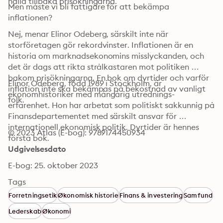
hålla tillbaka prisökningarna.
Men måste vi bli fattigare för att bekämpa 
inflationen?
Nej, menar Elinor Odeberg, särskilt inte när 
storföretagen gör rekordvinster. Inflationen är en 
historia om marknadsekonomins misslyckanden, och 
det är dags att rikta strålkastaren mot politiken 
bakom prisökningarna. En bok om dyrtider och varför 
Elinor Odeberg, född 1989 i Stockholm, är 
inflation inte ska bekämpas på bekostnad av vanligt 
ekonomhistoriker med mångårig utrednings- 
folk.
erfarenhet. Hon har arbetat som politiskt sakkunnig på 
Finansdepartementet med särskilt ansvar för 
internationell ekonomisk politik. Dyrtider är hennes 
© 2023 Atlas (E-bog): 9789174450934
första bok.
Udgivelsesdato
E-bog: 25. oktober 2023
Tags
Forretningsetik
Økonomisk historie
Finans & investering
Samfund
Lederskab
Økonomi