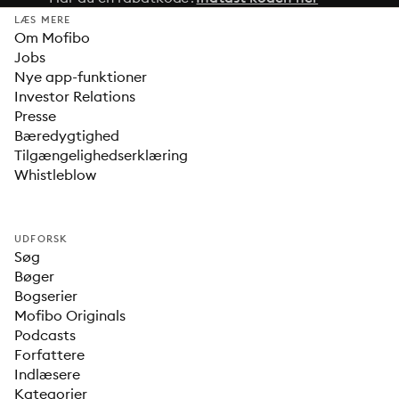
LÆS MERE
Om Mofibo
Jobs
Nye app-funktioner
Investor Relations
Presse
Bæredygtighed
Tilgængelighedserklæring
Whistleblow
UDFORSK
Søg
Bøger
Bogserier
Mofibo Originals
Podcasts
Forfattere
Indlæsere
Kategorier