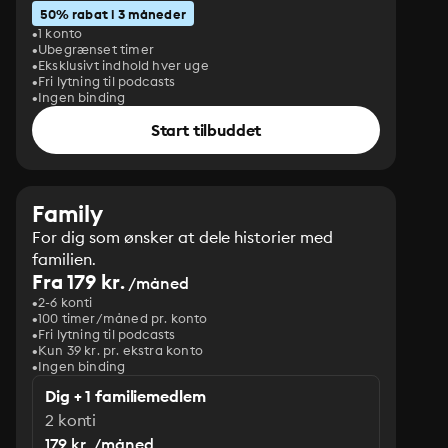
50% rabat i 3 måneder
1 konto
Ubegrænset timer
Eksklusivt indhold hver uge
Fri lytning til podcasts
Ingen binding
Start tilbuddet
Family
For dig som ønsker at dele historier med
familien.
Fra 179 kr.
/måned
2-6 konti
100 timer/måned pr. konto
Fri lytning til podcasts
Kun 39 kr. pr. ekstra konto
Ingen binding
Dig + 1 familiemedlem
2 konti
179 kr. /måned