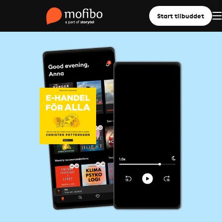
Start tilbuddet