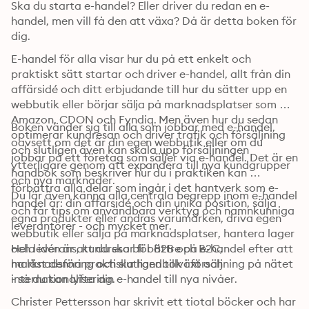
Ska du starta e-handel? Eller driver du redan en e-
handel, men vill få den att växa? Då är detta boken för 
dig.
E-handel för alla visar hur du på ett enkelt och 
praktiskt sätt startar och driver e-handel, allt från din 
affärsidé och ditt erbjudande till hur du sätter upp en 
webbutik eller börjar sälja på marknadsplatser som 
Amazon, CDON och Fyndiq. Men även hur du sedan 
Boken vänder sig till alla som jobbar med e-handel, 
optimerar kundresan och driver trafik och försäljning 
oavsett om det är din egen webbutik eller om du 
och slutligen även kan skala upp försäljningen 
jobbar på ett företag som säljer via e-handel. Det är en 
ytterligare genom att expandera till nya kundgrupper 
handbok som beskriver hur du i praktiken kan 
och nya marknader.
förbättra alla delar som ingår i det hantverk som e-
Du lär även känna alla centrala begrepp inom e-handel 
handel är: din affärsidé och din unika position, sälja 
och får tips om användbara verktyg och namnkunniga 
egna produkter eller andras varumärken, driva egen 
leverantörer - och mycket mer.
webbutik eller sälja på marknadsplatser, hantera lager 
och leverans, kundresor för B2B och B2C, 
Hela idén är att du ska bli bättre på e-handel efter att 
marknadsföring och slutligen tillväxt och 
ha läst denna praktiska handbok i försäljning på nätet 
internationalisering.
- så du kan lyfta din e-handel till nya nivåer.
Christer Pettersson har skrivit ett tiotal böcker och har 