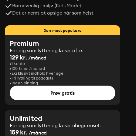
Børnevenligt miljø (Kids Mode)
Det er nemt at opsige når som helst
Den mest populære
Premium
For dig som lytter og læser ofte.
129 kr.
/måned
1 konto
100 timer/måned
Eksklusivt indhold hver uge
Fri lytning til podcasts
Ingen binding
Prøv gratis
Unlimited
For dig som lytter og læser ubegrænset.
159 kr.
/måned