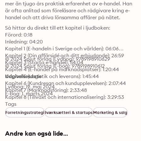
mer än tjugo års praktisk erfarenhet av e-handel. Han 
är ofta anlitad som föreläsare och rådgivare kring e-
handel och att driva lönsamma affärer på nätet.
Så hittar du direkt till ett kapitel i ljudboken:

Förord: 0:18

Inledning: 04:20

Kapitel 1 (E-handeln i Sverige och världen): 06:06

Kapitel 2 (Din affärsidé och ditt erbjudande): 26:59

© 2024 Spjut förlag (Lydbog): 9789198910629
Kapitel 3 (Starta e-handel): 54:04

© 2024 Spjut förlag (E-bog): 9789198910612
Kapitel 4 (E-handel på marknadsplatser): 1:20:44

Kapitel 5 (Logistik och leverans): 1:45:44

Udgivelsesdato
Kapitel 6 (Kundresan och kundupplevelsen): 2:07:44

Lydbog: 19. maj 2024
Kapitel 7 (Marknadsföring): 2:33:48

E-bog: 1. marts 2024
Kapitel 8 (Tillväxt och internationalisering): 3:29:53
Tags
Forretningsstrategi
Iværksætteri & startups
Marketing & salg
Andre kan også lide...