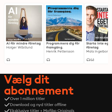
AI för mindre företag
Programmera dig för
Starta inte ege
Holger Wästlund
framgång.
företag
Henrik Pettersson
Mats Ingelborn
Vælg dit
abonnement
Over 1 million titler
Download og nyd titler offline
Eksklusive titler + Mofibo Originals