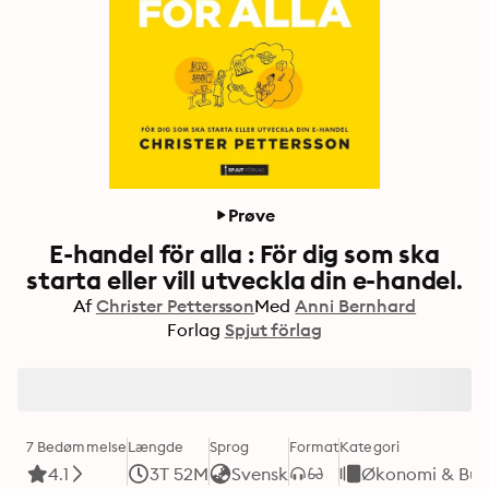
Prøve
E-handel för alla : För dig som ska
starta eller vill utveckla din e-handel.
Af
Christer Pettersson
Med
Anni Bernhard
Forlag
Spjut förlag
7 Bedømmelse
Længde
Sprog
Format
Kategori
4.1
3T 52M
Svensk
Økonomi & Bus