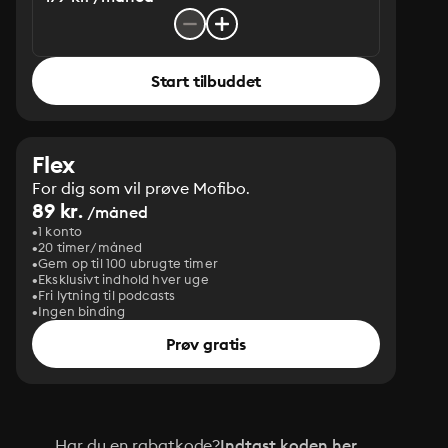
Start tilbuddet
Flex
For dig som vil prøve Mofibo.
89 kr.
/måned
1 konto
20 timer/måned
Gem op til 100 ubrugte timer
Eksklusivt indhold hver uge
Fri lytning til podcasts
Ingen binding
Prøv gratis
Har du en rabatkode?
Indtast koden her