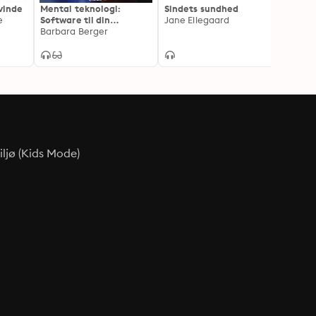
kvinde
Mental teknologi:
Sindets sundhed
Forst
e
Software til din
Jane Ellegaard
følel
hardware
Barbara Berger
intell
Bent 
og an
psym
ljø (Kids Mode)