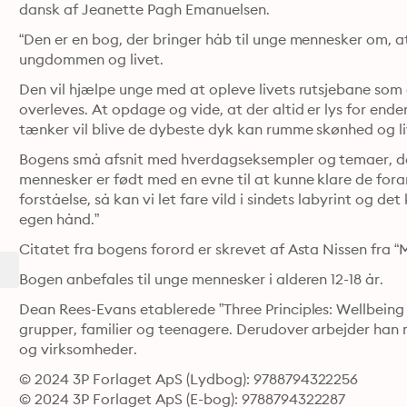
dansk af Jeanette Pagh Emanuelsen.
“Den er en bog, der bringer håb til unge mennesker om, a
ungdommen og livet.
Den vil hjælpe unge med at opleve livets rutsjebane som en
overleves. At opdage og vide, at der altid er lys for enden
tænker vil blive de dybeste dyk kan rumme skønhed og li
Bogens små afsnit med hverdagseksempler og temaer, der 
mennesker er født med en evne til at kunne klare de foran
forståelse, så kan vi let fare vild i sindets labyrint og det
egen hånd.”
Citatet fra bogens forord er skrevet af Asta Nissen fra “
Bogen anbefales til unge mennesker i alderen 12-18 år.
Dean Rees-Evans etablerede ”Three Principles: Wellbeing f
grupper, familier og teenagere. Derudover arbejder han m
og virksomheder.
© 2024 3P Forlaget ApS (Lydbog): 9788794322256
© 2024 3P Forlaget ApS (E-bog): 9788794322287