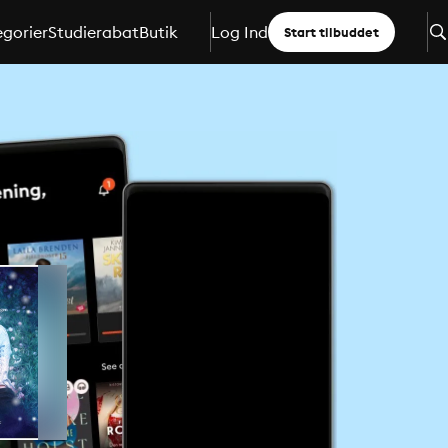
gorier
Studierabat
Butik
Log Ind
Start tilbuddet