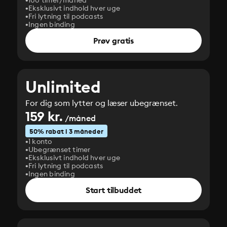
100 timer/måned
Eksklusivt indhold hver uge
Fri lytning til podcasts
Ingen binding
Prøv gratis
Unlimited
For dig som lytter og læser ubegrænset.
159 kr.
/måned
50% rabat i 3 måneder
1 konto
Ubegrænset timer
Eksklusivt indhold hver uge
Fri lytning til podcasts
Ingen binding
Start tilbuddet