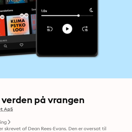
e verden på vrangen
et ApS
ling
r skrevet af Dean Rees-Evans. Den er oversat til 