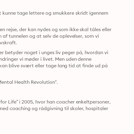
t kunne tage lettere og smukkere skridt igennem 
 rejse, der kan nydes og som ikke skal tåles eller 
 af tunnelen og at selv de oplevelser, som vi 
vskraft.
betyder noget i unges liv peger på, hvordan vi 
dringer vi møder i livet. Men uden denne 
 kan blive svært eller tage lang tid at finde ud på 
Mental Health Revolution“.
or Life” i 2005, hvor han coacher enkeltpersoner, 
ed coaching og rådgivning til skoler, hospitaler 