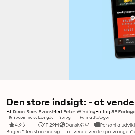
Den store indsigt: - at vend
Af
Dean Rees-Evans
Med
Peter Winding
Forlag
3P Forlag
15 Bedømmelse
Længde
Sprog
Format
Kategori
4.9
1T 29M
Dansk
Personlig udvik
Bogen “Den store indsigt – at vende verden på vrangen” e