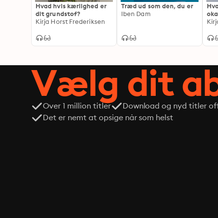
Hvad hvis kærlighed er
Træd ud som den, du er
Hva
dit grundstof?
Iben Dam
oka
Kirja Horst Frederiksen
Kir
Vælg dit 
Over 1 million titler
Download og nyd titler off
Det er nemt at opsige når som helst