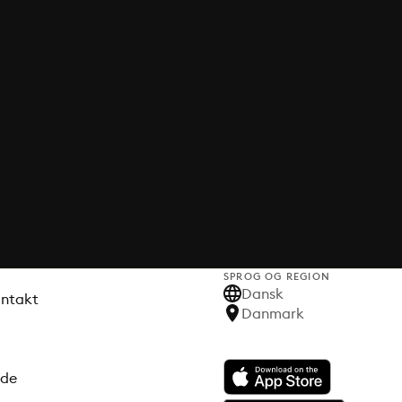
SPROG OG REGION
Dansk
ontakt
Danmark
ode