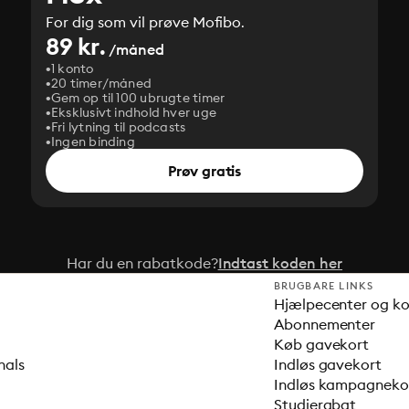
For dig som vil prøve Mofibo.
89 kr.
/måned
1 konto
20 timer/måned
Gem op til 100 ubrugte timer
Eksklusivt indhold hver uge
Fri lytning til podcasts
Ingen binding
Prøv gratis
Har du en rabatkode?
Indtast koden her
BRUGBARE LINKS
Hjælpecenter og k
Abonnementer
Køb gavekort
nals
Indløs gavekort
Indløs kampagnek
Studierabat