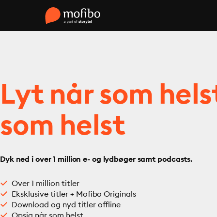
Lyt når som hels
som helst
Dyk ned i over 1 million e- og lydbøger samt podcasts.
Over 1 million titler
Eksklusive titler + Mofibo Originals
Download og nyd titler offline
Opsig når som helst