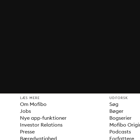
LÆS MERE
UDFORSK
Om Mofibo
Søg
Jobs
Bøger
Nye app-funktioner
Bogserier
Investor Relations
Mofibo Origi
Presse
Podcasts
Bæredygtighed
Forfattere