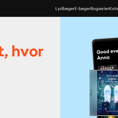
Lydbøger
E-bøger
Bogserier
Kate
t, hvor