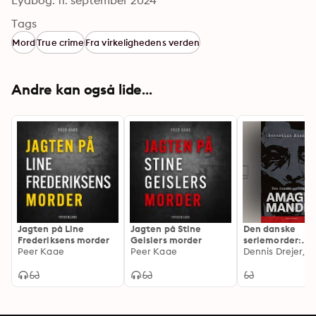
Lydbog: 11. september 2024
Tags
Mord
True crime
Fra virkelighedens verden
Andre kan også lide...
Jagten på Line
Jagten på Stine
Den danske
Frederiksens morder
Geislers morder
seriemorder:
Peer Kaae
Peer Kaae
Amagermande