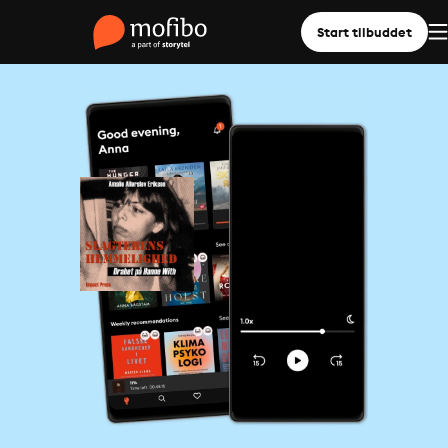
Start tilbuddet