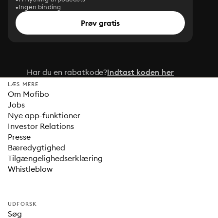
Ingen binding
Prøv gratis
Har du en rabatkode?
Indtast koden her
LÆS MERE
Om Mofibo
Jobs
Nye app-funktioner
Investor Relations
Presse
Bæredygtighed
Tilgængelighedserklæring
Whistleblow
UDFORSK
Søg