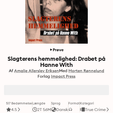
Prøve
Slagterens hemmelighed: Drabet på
Hanne With
Af
Amalie Allerslev Eriksen
Med
Morten Rønnelund
Forlag
Impact Press
517 Bedømmelse
Længde
Sprog
Format
Kategori
4.5
2T 56M
Dansk
True Crime