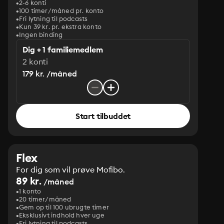
2-6 konti
100 timer/måned pr. konto
Fri lytning til podcasts
Kun 39 kr. pr. ekstra konto
Ingen binding
Dig + 1 familiemedlem
2 konti
179 kr. /måned
Start tilbuddet
Flex
For dig som vil prøve Mofibo.
89 kr.
/måned
1 konto
20 timer/måned
Gem op til 100 ubrugte timer
Eksklusivt indhold hver uge
Fri lytning til podcasts