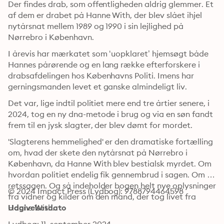
Der findes drab, som offentligheden aldrig glemmer. Et 
af dem er drabet på Hanne With, der blev slået ihjel 
nytårsnat mellem 1989 og 1990 i sin lejlighed på 
Nørrebro i København. 
I årevis har mærkatet som ‘uopklaret’ hjemsøgt både 
Hannes pårørende og en lang række efterforskere i 
drabsafdelingen hos Københavns Politi. Imens har 
gerningsmanden levet et ganske almindeligt liv.
Det var, lige indtil politiet mere end tre årtier senere, i 
2024, tog en ny dna-metode i brug og via en søn fandt 
frem til en jysk slagter, der blev dømt for mordet.
'Slagterens hemmelighed' er den dramatiske fortælling 
om, hvad der skete den nytårsnat på Nørrebro i 
København, da Hanne With blev bestialsk myrdet. Om 
hvordan politiet endelig fik gennembrud i sagen. Om 
retssagen. Og så indeholder bogen helt nye oplysninger 
© 2024 Impact Press (Lydbog): 9788794464598
fra vidner og kilder om den mand, der tog livet fra 
Hanne With.
Udgivelsesdato