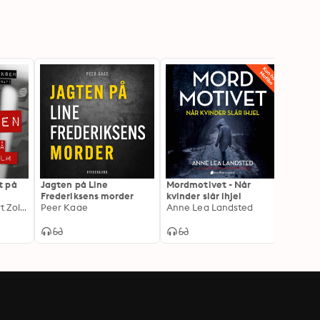
t på
Jagten på Line
Mordmotivet - Når
Susan
Frederiksens morder
kvinder slår ihjel
af en
Miki Mistrati, Robert Zola Christensen
Peer Kaae
Anne Lea Landsted
Mikke