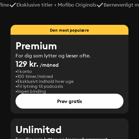
line
Eksklusive titler + Mofibo Originals
Børnevenligt mi
Den mest populære
Premium
For dig som lytter og læser ofte.
129 kr.
/måned
1 konto
100 timer/måned
Eksklusivt indhold hver uge
Fri lytning til podcasts
Ingen binding
Prøv gratis
Unlimited