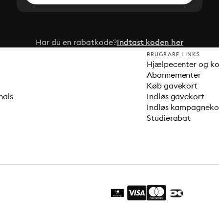
Har du en rabatkode?
Indtast koden her
BRUGBARE LINKS
Hjælpecenter og k
Abonnementer
Køb gavekort
nals
Indløs gavekort
Indløs kampagnek
Studierabat