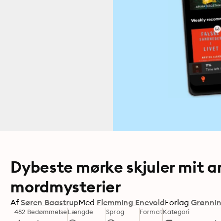
Dybeste mørke skjuler mit an
mordmysterier
Af
Søren Baastrup
Med
Flemming Enevold
Forlag
Grønnin
482 Bedømmelse
Længde
Sprog
Format
Kategori