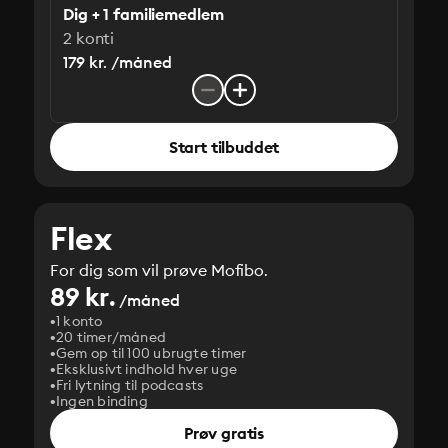
Dig + 1 familiemedlem
2 konti
179 kr. /måned
Start tilbuddet
Flex
For dig som vil prøve Mofibo.
89 kr.
/måned
1 konto
20 timer/måned
Gem op til 100 ubrugte timer
Eksklusivt indhold hver uge
Fri lytning til podcasts
Ingen binding
Prøv gratis