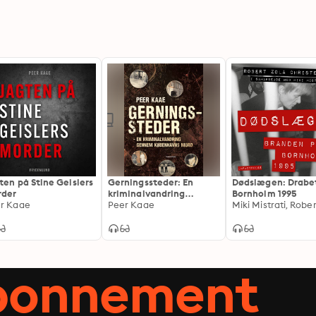
ten på Stine Geislers
Gerningssteder: En
Dødslægen: Drabe
rder
kriminalvandring
Bornholm 1995
r Kaae
gennem Københavns
Peer Kaae
mord
abonnement