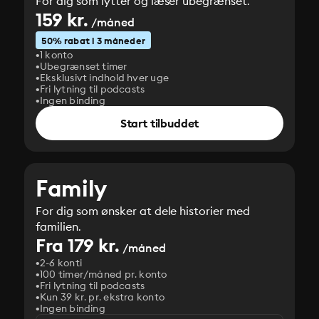
For dig som lytter og læser ubegrænset.
159 kr.
/måned
50% rabat i 3 måneder
1 konto
Ubegrænset timer
Eksklusivt indhold hver uge
Fri lytning til podcasts
Ingen binding
Start tilbuddet
Family
For dig som ønsker at dele historier med
familien.
Fra 179 kr.
/måned
2-6 konti
100 timer/måned pr. konto
Fri lytning til podcasts
Kun 39 kr. pr. ekstra konto
Ingen binding