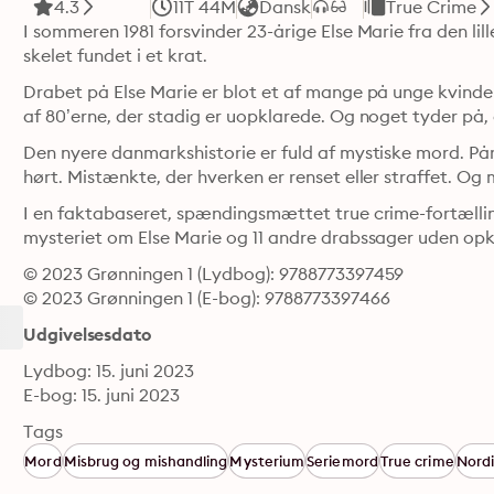
4.3
11T 44M
Dansk
True Crime
I sommeren 1981 forsvinder 23-årige Else Marie fra den lil
skelet fundet i et krat.
Drabet på Else Marie er blot et af mange på unge kvinder
af 80’erne, der stadig er uopklarede. Og noget tyder på
Den nyere danmarkshistorie er fuld af mystiske mord. Pårø
hørt. Mistænkte, der hverken er renset eller straffet. O
I en faktabaseret, spændingsmættet true crime-fortælling
mysteriet om Else Marie og 11 andre drabssager uden opk
© 2023 Grønningen 1 (Lydbog): 9788773397459
© 2023 Grønningen 1 (E-bog): 9788773397466
Udgivelsesdato
Lydbog: 15. juni 2023
E-bog: 15. juni 2023
Tags
Mord
Misbrug og mishandling
Mysterium
Seriemord
True crime
Nordi