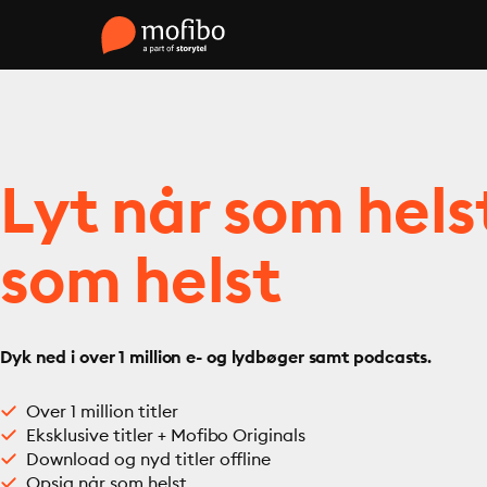
Lyt når som hels
som helst
Dyk ned i over 1 million e- og lydbøger samt podcasts.
Over 1 million titler
Eksklusive titler + Mofibo Originals
Download og nyd titler offline
Opsig når som helst