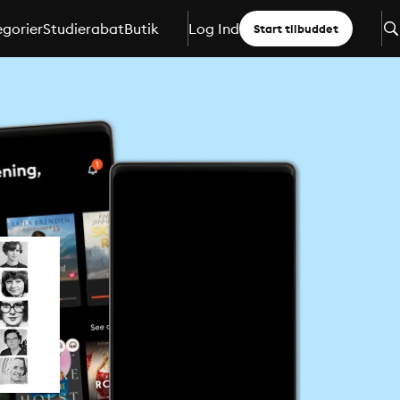
gorier
Studierabat
Butik
Log Ind
Start tilbuddet