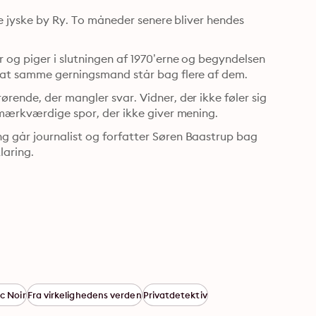
le jyske by Ry. To måneder senere bliver hendes 
 og piger i slutningen af 1970’erne og begyndelsen 
, at samme gerningsmand står bag flere af dem.
rende, der mangler svar. Vidner, der ikke føler sig 
g mærkværdige spor, der ikke giver mening.
 går journalist og forfatter Søren Baastrup bag 
laring.
c Noir
Fra virkelighedens verden
Privatdetektiv