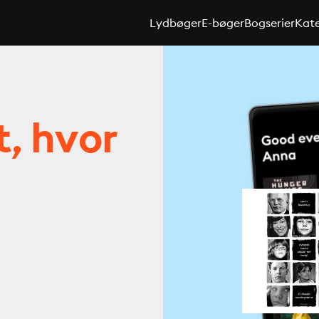
Lydbøger
E-bøger
Bogserier
Kate
t, hvor