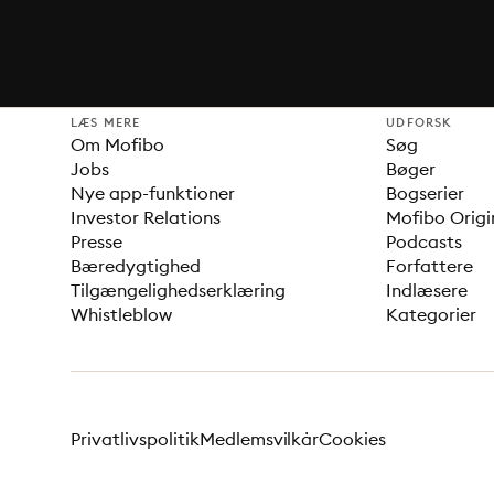
LÆS MERE
UDFORSK
Om Mofibo
Søg
Jobs
Bøger
Nye app-funktioner
Bogserier
Investor Relations
Mofibo Origi
Presse
Podcasts
Bæredygtighed
Forfattere
Tilgængelighedserklæring
Indlæsere
Whistleblow
Kategorier
Privatlivspolitik
Medlemsvilkår
Cookies