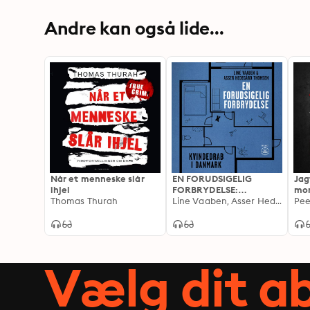
Andre kan også lide...
Når et menneske slår
EN FORUDSIGELIG
Jag
ihjel
FORBRYDELSE:
mo
Thomas Thurah
Kvindedrab i Danmark
Line Vaaben, Asser Hedegård Thomsen
Pee
Vælg dit 