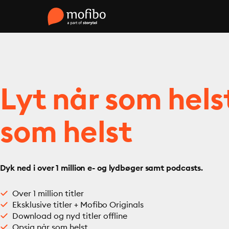
Lyt når som hels
som helst
Dyk ned i over 1 million e- og lydbøger samt podcasts.
Over 1 million titler
Eksklusive titler + Mofibo Originals
Download og nyd titler offline
Opsig når som helst