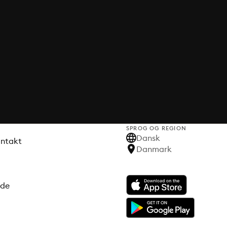
SPROG OG REGION
Dansk
ontakt
Danmark
ode