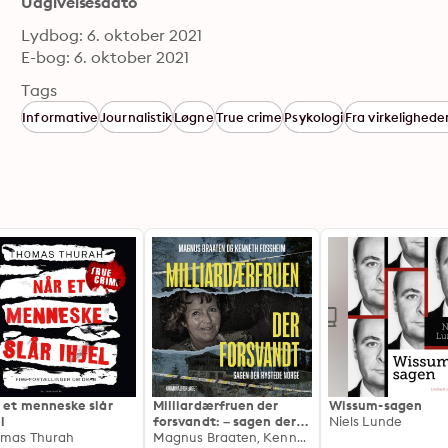
Udgivelsesdato
Lydbog: 6. oktober 2021
E-bog: 6. oktober 2021
Tags
Informative
Journalistik
Løgne
True crime
Psykologi
Fra virkelighed
 et menneske slår
Milliardærfruen der
Wissum-sagen
l
forsvandt: – sagen der
Niels Lunde
mas Thurah
rystede Norge
Magnus Braaten, Kenneth Fossheim