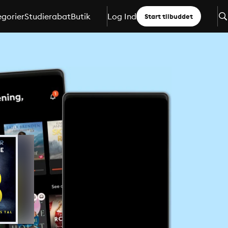
gorier
Studierabat
Butik
Log Ind
Start tilbuddet