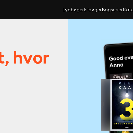
Lydbøger
E-bøger
Bogserier
Kate
t, hvor