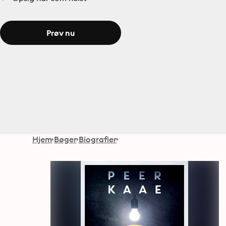
Prøv nu
Hjem
Bøger
Biografier