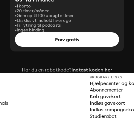
1 konto
20 timer/måned
Gem op til 100 ubrugte timer
Eksklusivt indhold hver uge
Fri lytning til podcasts
Ingen binding
Prøv gratis
Har du en rabatkode?
Indtast koden her
BRUGBARE LINKS
Hjælpecenter og k
Abonnementer
Køb gavekort
nals
Indløs gavekort
Indløs kampagnek
Studierabat