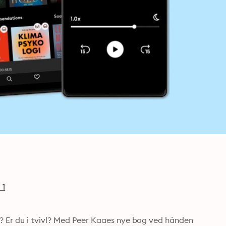
 1
? Er du i tvivl? Med Peer Kaaes nye bog ved hånden 