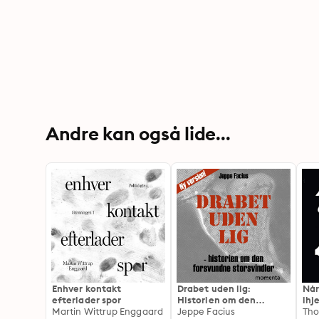
Andre kan også lide...
Enhver kontakt
Drabet uden lig:
Når
efterlader spor
Historien om den
ihje
Martin Wittrup Enggaard
forsvundne storsvindler
Jeppe Facius
Tho