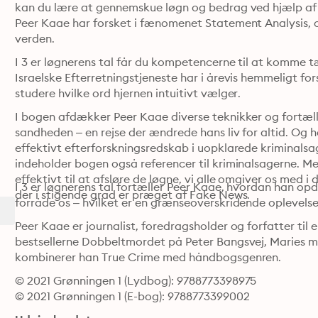
kan du lære at gennemskue løgn og bedrag ved hjælp af b
Peer Kaae har forsket i fænomenet Statement Analysis, o
verden.
I 3 er løgnerens tal får du kompetencerne til at komme 
Israelske Efterretningstjeneste har i årevis hemmeligt for
studere hvilke ord hjernen intuitivt vælger.
I bogen afdækker Peer Kaae diverse teknikker og fortæller
sandheden – en rejse der ændrede hans liv for altid. Og h
effektivt efterforskningsredskab i uopklarede kriminals
indeholder bogen også referencer til kriminalsagerne. 
effektivt til at afsløre de løgne, vi alle omgiver os med i 
I 3 er løgnerens tal fortæller Peer Kaae, hvordan han opda
der i stigende grad er præget af Fake News.
forråde os – hvilket er en grænseoverskridende oplevelse
Peer Kaae er journalist, foredragsholder og forfatter til
bestsellerne Dobbeltmordet på Peter Bangsvej, Maries 
kombinerer han True Crime med håndbogsgenren.
© 2021 Grønningen 1 (Lydbog): 9788773398975
© 2021 Grønningen 1 (E-bog): 9788773399002