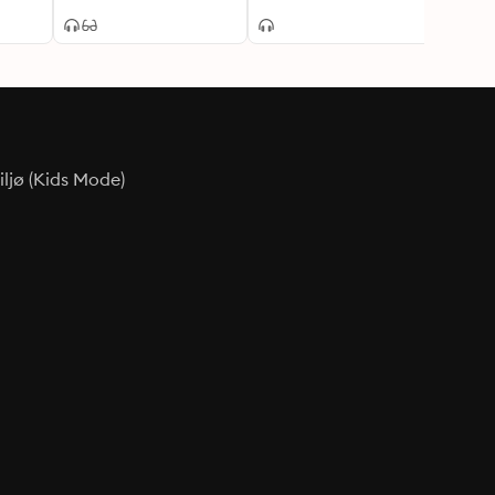
Danma
størs
ljø (Kids Mode)