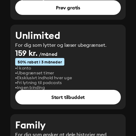
Prøv gratis
Unlimited
For dig som lytter og læser ubegrænset.
159 kr.
/måned
50% rabat i 3 måneder
1 konto
Ubegrænset timer
Eksklusivt indhold hver uge
Fri lytning til podcasts
Ingen binding
Start tilbuddet
Family
For dig som ønsker at dele historier med