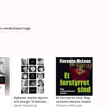
ens verden
reportage
Dybeste mørke skjuler
Et forstyrret sind: Bag
Den d
mit ansigt: 12 danske
seriemorderens maske
Myste
mordmysterier
Søren Baastrup
Florence McLean
Solba
Peer 