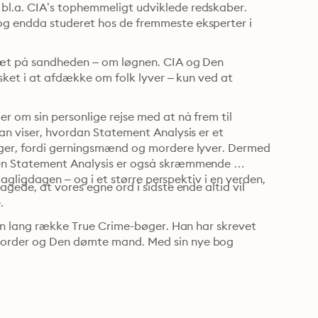
l.a. CIA’s tophemmeligt udviklede redskaber. 
g endda studeret hos de fremmeste eksperter i 
tæt på sandheden – om løgnen. CIA og Den 
sket i at afdække om folk lyver – kun ved at 
 om sin personlige rejse med at nå frem til 
an viser, hvordan Statement Analysis er et 
ager, fordi gerningsmænd og mordere lyver. Dermed 
Men Statement Analysis er også skræmmende 
dagligdagen – og i et større perspektiv i en verden, 
gede, at vores egne ord i sidste ende altid vil 
.
 en lang række True Crime-bøger. Han har skrevet 
morder og Den dømte mand. Med sin nye bog 