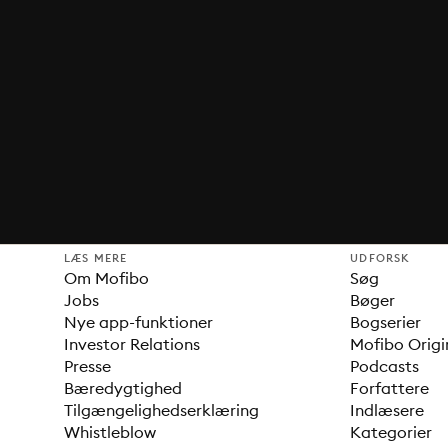
LÆS MERE
UDFORSK
Om Mofibo
Søg
Jobs
Bøger
Nye app-funktioner
Bogserier
Investor Relations
Mofibo Origi
Presse
Podcasts
Bæredygtighed
Forfattere
Tilgængelighedserklæring
Indlæsere
Whistleblow
Kategorier