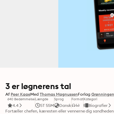
3 er løgnerens tal
Af
Peer Kaae
Med
Thomas Magnussen
Forlag
Grønningen
640 Bedømmelse
Længde
Sprog
Format
Kategori
4.4
5T 55M
Dansk
Biografier
Fortæller chefen, kæresten eller vennerne dig sandheden