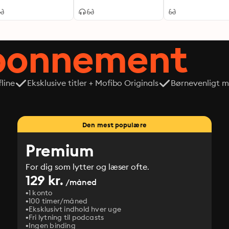
abonnement
line
Eksklusive titler + Mofibo Originals
Børnevenligt mi
Den mest populære
Premium
For dig som lytter og læser ofte.
129 kr.
/måned
1 konto
100 timer/måned
Eksklusivt indhold hver uge
Fri lytning til podcasts
Ingen binding