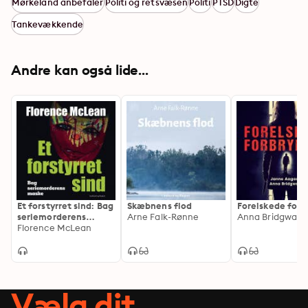
Mørkeland anbefaler
Politi og retsvæsen
Politi
PTSD
Digte
Tankevækkende
Andre kan også lide...
Et forstyrret sind: Bag
Skæbnens flod
Forelskede forb
seriemorderens
Arne Falk-Rønne
maske
Florence McLean
Vælg dit