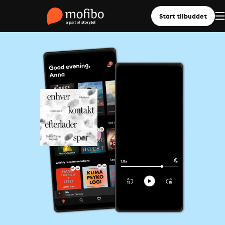
Start tilbuddet