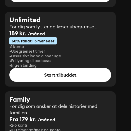
Unlimited
For dig som lytter og læser ubegrænset.
159 kr.
/måned
50% rabat i 3 måneder
1 konto
Ubegrænset timer
Eksklusivt indhold hver uge
Fri lytning til podcasts
Ingen binding
Start tilbuddet
Family
For dig som ønsker at dele historier med
familien.
Fra 179 kr.
/måned
2-6 konti
100 timer/måned pr. konto