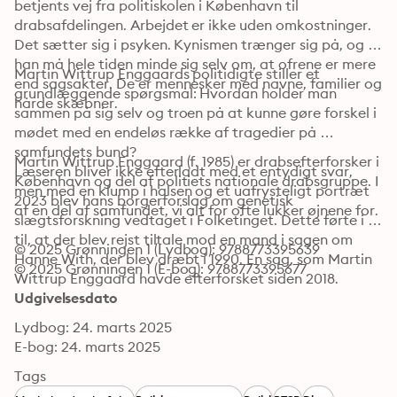
betjents vej fra politiskolen i København til 
drabsafdelingen. Arbejdet er ikke uden omkostninger. 
Det sætter sig i psyken. Kynismen trænger sig på, og 
han må hele tiden minde sig selv om, at ofrene er mere 
Martin Wittrup Enggaards politidigte stiller et 
end sagsakter. De er mennesker med navne, familier og 
grundlæggende spørgsmål: Hvordan holder man 
hårde skæbner. 
sammen på sig selv og troen på at kunne gøre forskel i 
mødet med en endeløs række af tragedier på 
samfundets bund?

Martin Wittrup Enggaard (f. 1985) er drabsefterforsker i 
Læseren bliver ikke efterladt med et entydigt svar, 
København og del af politiets nationale drabsgruppe. I 
men med en klump i halsen og et uafrysteligt portræt 
2023 blev hans borgerforslag om genetisk 
af en del af samfundet, vi alt for ofte lukker øjnene for. 
slægtsforskning vedtaget i Folketinget. Dette førte i år 
til, at der blev rejst tiltale mod en mand i sagen om 
© 2025 Grønningen 1 (Lydbog): 9788773395639
Hanne With, der blev dræbt i 1990. En sag, som Martin 
© 2025 Grønningen 1 (E-bog): 9788773395677
Wittrup Enggaard havde efterforsket siden 2018.
Udgivelsesdato
Lydbog: 24. marts 2025
E-bog: 24. marts 2025
Tags