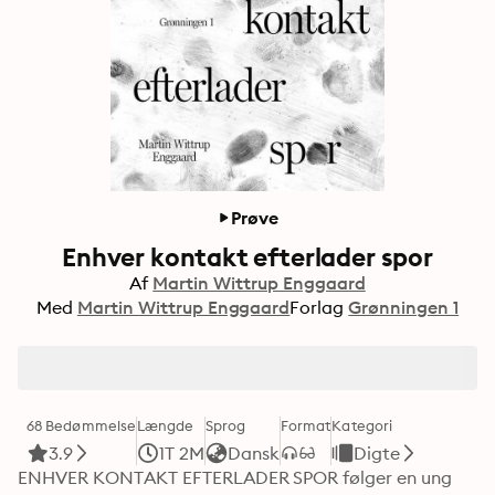
Prøve
Enhver kontakt efterlader spor
Af
Martin Wittrup Enggaard
Med
Martin Wittrup Enggaard
Forlag
Grønningen 1
68 Bedømmelse
Længde
Sprog
Format
Kategori
3.9
1T 2M
Dansk
Digte
ENHVER KONTAKT EFTERLADER SPOR følger en ung 