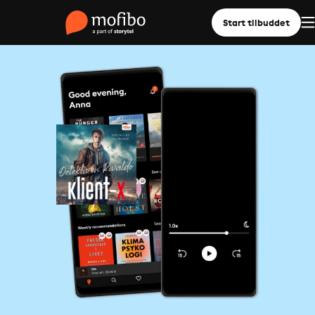
Start tilbuddet