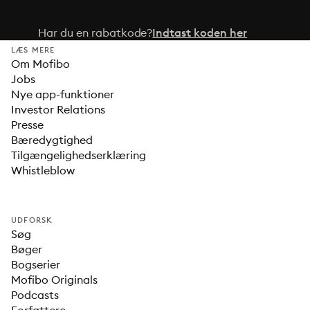
Har du en rabatkode?
Indtast koden her
LÆS MERE
Om Mofibo
Jobs
Nye app-funktioner
Investor Relations
Presse
Bæredygtighed
Tilgængelighedserklæring
Whistleblow
UDFORSK
Søg
Bøger
Bogserier
Mofibo Originals
Podcasts