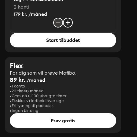
2 konti
179 kr. /måned
Start tilbuddet
Flex
For dig som vil prøve Mofibo.
89 kr.
/måned
1 konto
20 timer/måned
Gem op til 100 ubrugte timer
Eksklusivt indhold hver uge
Fri lytning til podcasts
Ingen binding
Prøv gratis