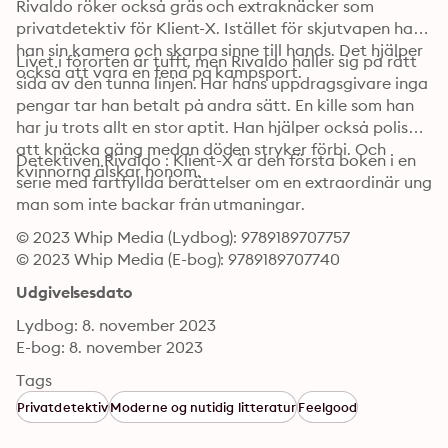
Rivaldo röker också gräs och extraknäcker som 
privatdetektiv för Klient-X. Istället för skjutvapen har 
han sin kamera och skarpa sinne till hands. Det hjälper 
Livet i förorten är tufft, men Rivaldo håller sig på rätt 
också att vara en fena på kampsport.
sida av den tunna linjen. Har hans uppdragsgivare inga 
pengar tar han betalt på andra sätt. En kille som han 
har ju trots allt en stor aptit. Han hjälper också polisen 
att knäcka gäng medan döden stryker förbi. Och 
Detektiven Rivaldo : Klient-X är den första boken i en 
kvinnorna älskar honom.
serie med fartfyllda berättelser om en extraordinär ung 
man som inte backar från utmaningar.
© 2023 Whip Media (Lydbog): 9789189707757
© 2023 Whip Media (E-bog): 9789189707740
Udgivelsesdato
Lydbog: 8. november 2023
E-bog: 8. november 2023
Tags
Privatdetektiv
Moderne og nutidig litteratur
Feelgood