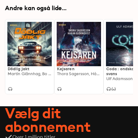
Andre kan også lide...
Dödlig jakt
Kejsaren
Coda : ondskan
Martin Glännhag, Bo Söderlund
Thora Sagersson, Håkan Björnqvist
svans
Ulf Adamsson
Vælg dit
abonnement
Over 1 million titler