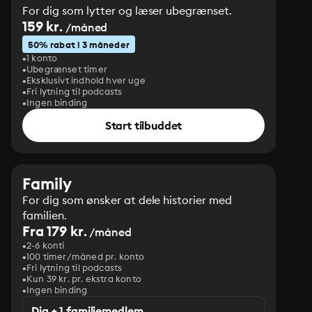
For dig som lytter og læser ubegrænset.
159 kr.
/måned
50% rabat i 3 måneder
1 konto
Ubegrænset timer
Eksklusivt indhold hver uge
Fri lytning til podcasts
Ingen binding
Start tilbuddet
Family
For dig som ønsker at dele historier med
familien.
Fra 179 kr.
/måned
2-6 konti
100 timer/måned pr. konto
Fri lytning til podcasts
Kun 39 kr. pr. ekstra konto
Ingen binding
Dig + 1 familiemedlem