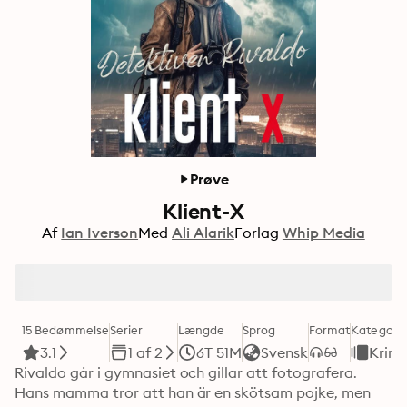
Prøve
Klient-X
Af
Ian Iverson
Med
Ali Alarik
Forlag
Whip Media
15 Bedømmelse
Serier
Længde
Sprog
Format
Kategori
3.1
1 af 2
6T 51M
Svensk
Krimi
Rivaldo går i gymnasiet och gillar att fotografera. 
Hans mamma tror att han är en skötsam pojke, men 