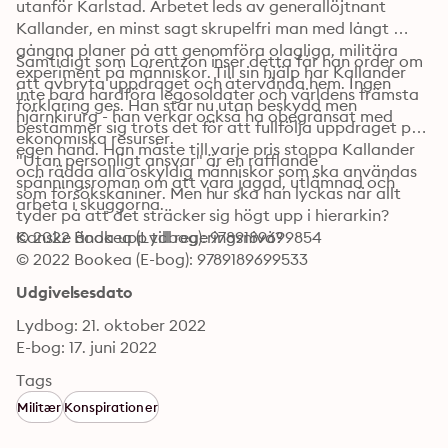
utanför Karlstad. Arbetet leds av generallöjtnant 
Kallander, en minst sagt skrupelfri man med långt 
gångna planer på att genomföra olagliga, militära 
Samtidigt som Lorentzon inser detta får han order om 
experiment på människor. Till sin hjälp har Kallander 
att avbryta uppdraget och återvända hem. Ingen 
inte bara hårdföra legosoldater och världens främsta 
förklaring ges. Han står nu utan beskydd men 
hjärnkirurg - han verkar också ha obegränsat med 
bestämmer sig trots det för att fullfölja uppdraget på 
ekonomiska resurser. 
egen hand. Han måste till varje pris stoppa Kallander 
"Utan personligt ansvar" är en rafflande 
och rädda alla oskyldig människor som ska användas 
spänningsroman om att vara jagad, utlämnad och 
som försökskaniner. Men hur ska han lyckas när allt 
arbeta i skuggorna.
tyder på att det sträcker sig högt upp i hierarkin? 
Kanske ända upp till regeringsnivå?
© 2022 Bookea (Lydbog): 9789189699854
© 2022 Bookea (E-bog): 9789189699533
Udgivelsesdato
Lydbog: 21. oktober 2022
E-bog: 17. juni 2022
Tags
Militær
Konspirationer