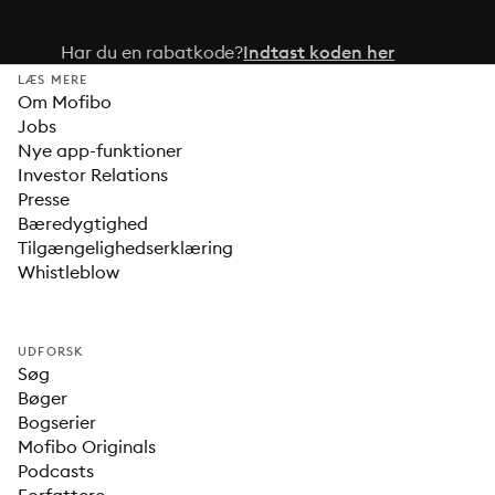
Har du en rabatkode?
Indtast koden her
LÆS MERE
Om Mofibo
Jobs
Nye app-funktioner
Investor Relations
Presse
Bæredygtighed
Tilgængelighedserklæring
Whistleblow
UDFORSK
Søg
Bøger
Bogserier
Mofibo Originals
Podcasts