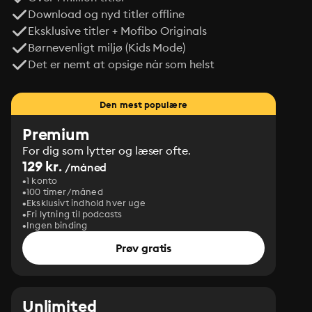
Download og nyd titler offline
Eksklusive titler + Mofibo Originals
Børnevenligt miljø (Kids Mode)
Det er nemt at opsige når som helst
Den mest populære
Premium
For dig som lytter og læser ofte.
129 kr.
/måned
1 konto
100 timer/måned
Eksklusivt indhold hver uge
Fri lytning til podcasts
Ingen binding
Prøv gratis
Unlimited