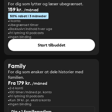
For dig som lytter og læser ubegrænset.
159 kr.
/måned
50% rabat i 3 måneder
1 konto
Ubegrænset timer
Eksklusivt indhold hver uge
Fri lytning til podcasts
Ingen binding
Start tilbuddet
Family
For dig som ønsker at dele historier med
familien.
Fra 179 kr.
/måned
2-6 konti
100 timer/måned pr. konto
Fri lytning til podcasts
Kun 39 kr. pr. ekstra konto
Ingen binding
Dig + 1 familiemedlem