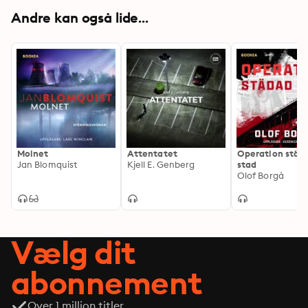
Andre kan også lide...
Molnet
Attentatet
Operation städ
Jan Blomquist
Kjell E. Genberg
stad
Olof Borgå
Vælg dit
abonnement
Over 1 million titler