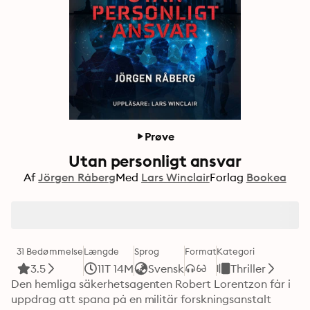
Prøve
Utan personligt ansvar
Af
Jörgen Råberg
Med
Lars Winclair
Forlag
Bookea
31 Bedømmelse
Længde
Sprog
Format
Kategori
3.5
11T 14M
Svensk
Thriller
Den hemliga säkerhetsagenten Robert Lorentzon får i 
uppdrag att spana på en militär forskningsanstalt 