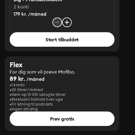
2 konti
179 kr. /måned
Start tilbuddet
Flex
For dig som vil prøve Mofibo.
89 kr.
/måned
1 konto
20 timer/måned
Gem op til 100 ubrugte timer
Eksklusivt indhold hver uge
Fri lytning til podcasts
Ingen binding
Prøv gratis