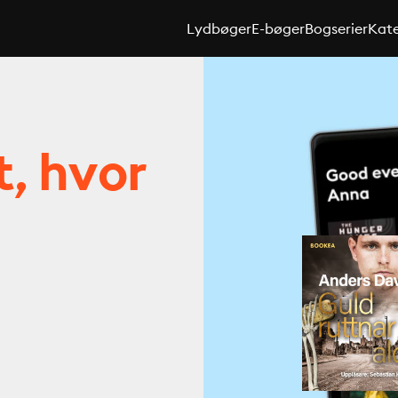
Lydbøger
E-bøger
Bogserier
Kate
t, hvor