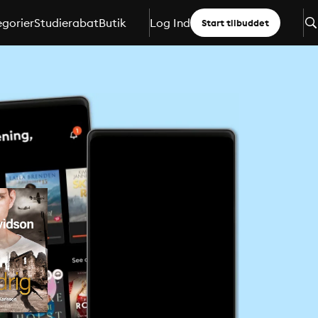
gorier
Studierabat
Butik
Log Ind
Start tilbuddet