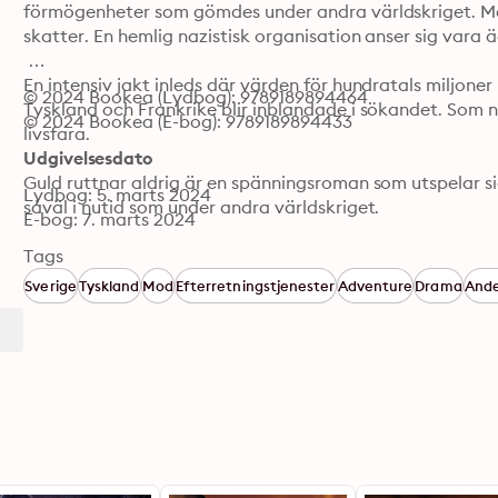
förmögenheter som gömdes under andra världskriget. Men
skatter. En hemlig nazistisk organisation anser sig vara äg
En intensiv jakt inleds där värden för hundratals miljoner 
© 2024 Bookea (Lydbog): 9789189894464
Tyskland och Frankrike blir inblandade i sökandet. Som 
© 2024 Bookea (E-bog): 9789189894433
livsfara.

Udgivelsesdato
Guld ruttnar aldrig är en spänningsroman som utspelar sig
Lydbog: 5. marts 2024
såväl i nutid som under andra världskriget.
E-bog: 7. marts 2024
Tags
Sverige
Tyskland
Mod
Efterretningstjenester
Adventure
Drama
Ande