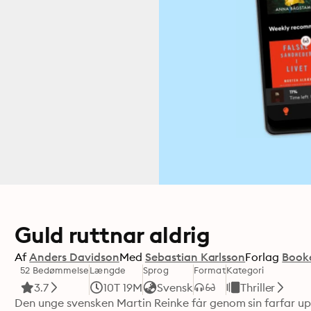
Guld ruttnar aldrig
Af
Anders Davidson
Med
Sebastian Karlsson
Forlag
Book
52 Bedømmelse
Længde
Sprog
Format
Kategori
3.7
10T 19M
Svensk
Thriller
Den unge svensken Martin Reinke får genom sin farfar upp