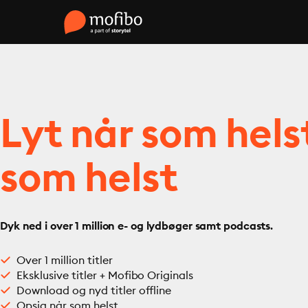
Lyt når som hels
som helst
Dyk ned i over 1 million e- og lydbøger samt podcasts.
Over 1 million titler
Eksklusive titler + Mofibo Originals
Download og nyd titler offline
Opsig når som helst