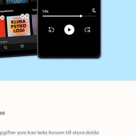
ea
gifter som kan leda honom till stora dolda 