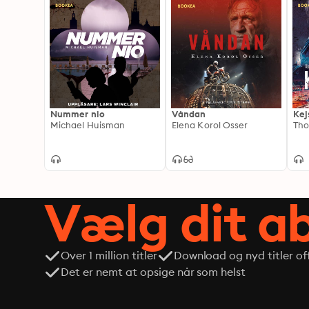
Nummer nio
Våndan
Kej
Michael Huisman
Elena Korol Osser
Vælg dit 
Over 1 million titler
Download og nyd titler off
Det er nemt at opsige når som helst