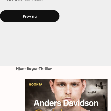
Prøv nu
Hjem
Bøger
Thriller