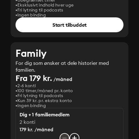
Ubegrænset timer
Eksklusivt indhold hver uge
Fri lytning til podcasts
Ingen binding
Start tilbuddet
Family
For dig som ønsker at dele historier med
familien.
Fra 179 kr.
/måned
2-6 konti
100 timer/måned pr. konto
Fri lytning til podcasts
Kun 39 kr. pr. ekstra konto
Ingen binding
Dig + 1 familiemedlem
2 konti
179 kr. /måned