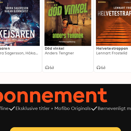
saren
Död vinkel
Helvetestrappan
Thora Sagersson, Håkan Björnqvist
Anders Tengner
Lennart Frostelid
abonnement
line
Eksklusive titler + Mofibo Originals
Børnevenligt mi