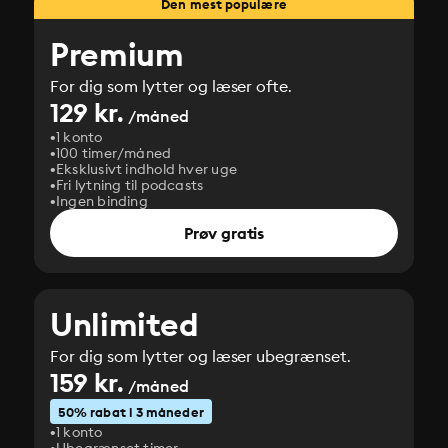
Den mest populære
Premium
For dig som lytter og læser ofte.
129 kr.
/måned
1 konto
100 timer/måned
Eksklusivt indhold hver uge
Fri lytning til podcasts
Ingen binding
Prøv gratis
Unlimited
For dig som lytter og læser ubegrænset.
159 kr.
/måned
50% rabat i 3 måneder
1 konto