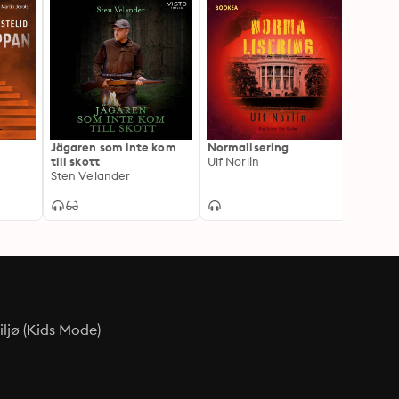
Jägaren som inte kom
Normalisering
Massm
till skott
Ulf Norlin
vägarn
Sten Velander
slagfä
Nils-P
hem!
ljø (Kids Mode)