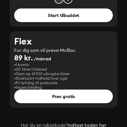
Start tilbuddet
Flex
For dig som vil prøve Mofibo.
89 kr.
/måned
1 konto
20 timer/måned
Gem op til 100 ubrugte timer
Eksklusivt indhold hver uge
Fri lytning til podcasts
Ingen binding
Prøv gratis
Har du en rabatkode?
Indtast koden her