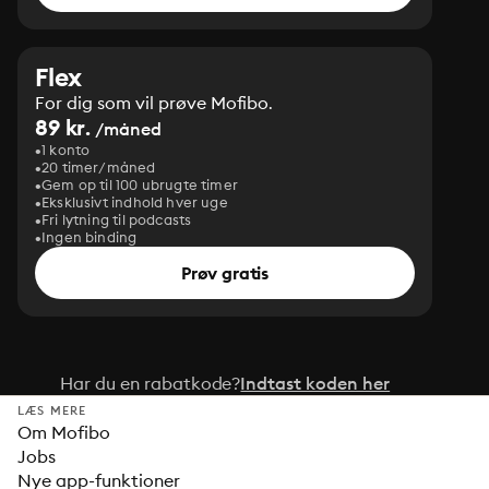
Flex
For dig som vil prøve Mofibo.
89 kr.
/måned
1 konto
20 timer/måned
Gem op til 100 ubrugte timer
Eksklusivt indhold hver uge
Fri lytning til podcasts
Ingen binding
Prøv gratis
Har du en rabatkode?
Indtast koden her
LÆS MERE
Om Mofibo
Jobs
Nye app-funktioner