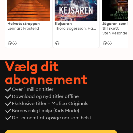
Helvetestrappan
Kejsaren
Jägaren som in
Lennart Frostelid
Thora Sagersson, Håkan Björnqvist
till skott
Sten Velander
Vælg dit
abonnement
Over 1 million titler
Download og nyd titler offline
Eksklusive titler + Mofibo Originals
Børnevenligt miljø (Kids Mode)
Det er nemt at opsige når som helst