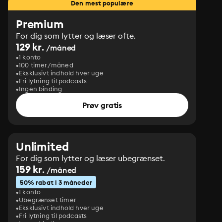
Den mest populære
Premium
For dig som lytter og læser ofte.
129 kr.
/måned
1 konto
100 timer/måned
Eksklusivt indhold hver uge
Fri lytning til podcasts
Ingen binding
Prøv gratis
Unlimited
For dig som lytter og læser ubegrænset.
159 kr.
/måned
50% rabat i 3 måneder
1 konto
Ubegrænset timer
Eksklusivt indhold hver uge
Fri lytning til podcasts