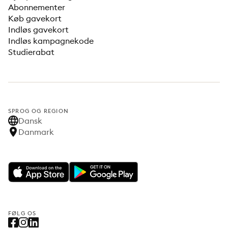
Abonnementer
Køb gavekort
Indløs gavekort
Indløs kampagnekode
Studierabat
SPROG OG REGION
Dansk
Danmark
FØLG OS