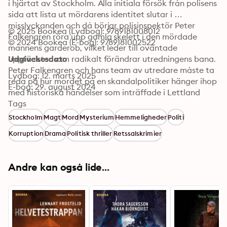
i hjärtat av Stockholm. Alla initiala försök från polisens 
sida att lista ut mördarens identitet slutar i 
misslyckanden och då börjar polisinspektör Peter 
© 2025 Bookea (Lydbog): 9789181008012
Falkengren röra upp gamla skelett i den mördade 
© 2024 Bookea (E-bog): 9789181002522
mannens garderob, vilket leder till oväntade 
upptäckter som radikalt förändrar utredningens bana. 
Udgivelsesdato
Peter Falkengren och hans team av utredare måste ta 
Lydbog: 12. marts 2025
reda på hur mordet på en skandalpolitiker hänger ihop 
E-bog: 29. august 2024
med historiska händelser som inträffade i Lettland 
under kriget, där smärta, mobbning, rädsla och mord 
Tags
följer romanens hjältar från förr till nutid.

Stockholm
Magt
Mord
Mysterium
Hemmeligheder
Politi
Korruption
Drama
Politisk thriller
Retssalskrimier
Elenas Korol Ossers förmåga att skildra djupet av sina 
karaktärers psyke, mot en bakgrund av dramatiska 
omvälvningar, gör detta till en roman som stannar 
Andre kan også lide...
kvar länge efter den sista sidan är vänd.