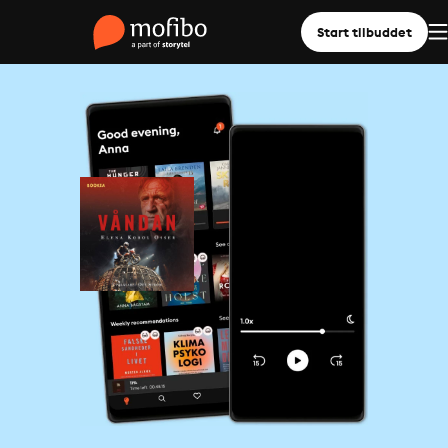
Start tilbuddet