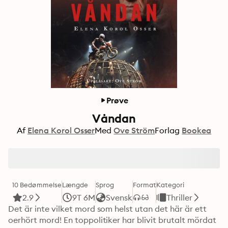
Prøve
Våndan
Af
Elena Korol Osser
Med
Ove Ström
Forlag
Bookea
10 Bedømmelse
Længde
Sprog
Format
Kategori
2.9
9T 6M
Svensk
Thriller
Det är inte vilket mord som helst utan det här är ett 
oerhört mord! En toppolitiker har blivit brutalt mördat 